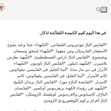
Skip
to
content
Search for:
في هذا اليوم تُقيم الكنيسة المُقدَّسَة تَذكار
:
*القدّيس البارّ ثيوذوروس المُتقدّس. *الشّهداء عبدا وعبد يشوع
الأسقفان الفارسيّان ومَن معهما. *الشّهداء إسحق وسمعان
وبخيشوع. *القدّيس البارّ باراس القسطنطينيّ. *الشَّهيد بطرس
بلاشيرن. *الشَّهيد بابيلين. *القدّيس البارّ ناوديون. *الشّهداء
الأبرار في دير مار سابا. *أبينا الجليل في القدّيسين نيقولاوس،
كاتم الأسرار. *أبينا الجليل في القدّيسين نيقولاوس، كاتم
الأسرار. *القدّيسة البارّة موزا. *القدّيس البارّ برندان الشّيخ.
*الشَّهيد في رؤساء الكهنة بريغرينوس أوكسير. *القدّيسان
البارّان كاسيانوس ولافرنديوس كومَلسك الرّوسيّان. *القدّيس
البارّ أفرام بركوم النّوفغوروديّ الرّوسيّ.