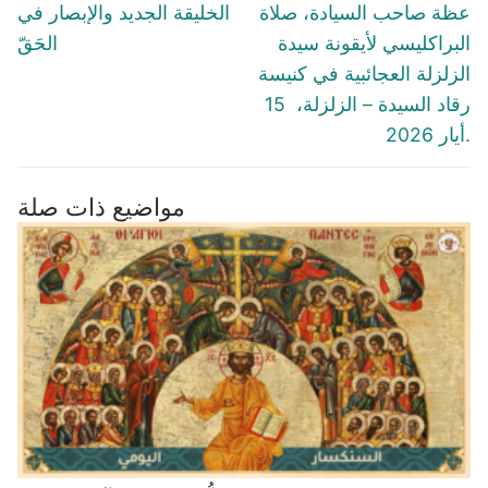
navigation
Previous
Next
عظة صاحب السيادة، صلاة
الخليقة الجديد والإبصار في
post:
post:
البراكليسي لأيقونة سيدة
الحَقّ
الزلزلة العجائبية في كنيسة
رقاد السيدة – الزلزلة، 15
أيار 2026.
مواضيع ذات صلة