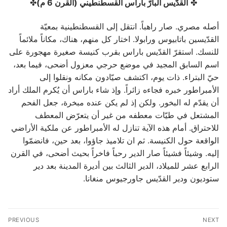
✤
القدّيس البارّ باراس القسطنطيني (القرن 6 م)
✤
أصله مصري. صار راهباً. انتقل إلى القسطنطينية بمعيّة
القدّيسين باتابيوس ورابولا. اختار كل منهم، هناك، مكاناً ملائماً
للنسك. استقرّ القدّيس باراس بقرب كنيسة صغيرة مهجورة على
اسم السابق المجيد في موضع حرجي معزول أضحى، فيما بعد،
حيّ البتراء. ذات يوم، اكتشف صيّادون مكانه ونقلوا إلى
الأمبراطور خبره فجاءه زائراً. وإذ شاء باراس أن يُكرم الملك أراد
أن يقدّم له البخور. ولكن إذ لم يكن عنده مبخرة، جعل الفحم
المشتعل في طيّات معطفه من غير أن يتعرّض المعطف
للاحتراق. أمام هذه الآية تنازل له الأمبراطور عن ملكية الأراضي
الواقعة حول الكنيسة. ثم ان تلاميذ جاؤوا، بعد حين، فانضمّوا
إليه. وشيئاً فشيئاً صار الدير رحباً فاخراً بحيث أضحى، في القرن
الرابع عشر للميلاد، الدير الثالث بين أديرة المدينة بعد دير
ستوديون ودير القدّيس جاورجيوس منغانا.
Post
PREVIOUS
NEXT