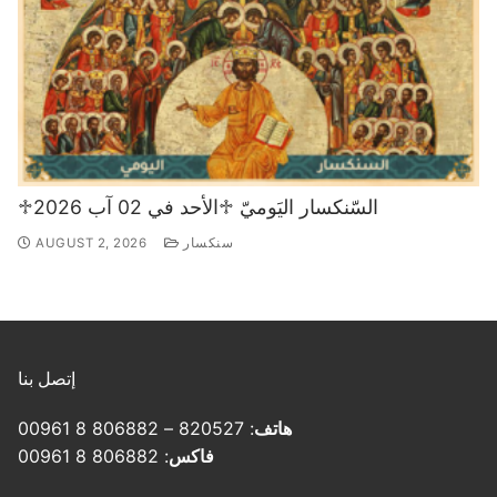
♱السّنكسار اليَوميّ ♱الأحد في 02 آب 2026
سنكسار
AUGUST 2, 2026
إتصل بنا
هاتف
: 820527 – 806882 8 00961
فاكس
: 806882 8 00961