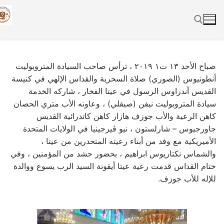
Skip
to
content
Search for:
صباح الأحد ١٣ ت١ ٢٠١٩ ، ترأس صاحب السيادة المتروبوليت
أنطونيوس (الصوري) صلاة السحرية والقداس الإلهي في كنيسة
القديس أندراوس الرسول في عيتا الفخار ، شاركه الخدمة
سيادة المتروبوليت نيفن (صيقلي) ، وعاونه الأب متري الحصان
كاهن الرعية والأب جوزف هازار كاهن كاتدرائية القديس
جاورجيوس – شارلستون ، نيو ڤيرجينيا في الولايات المتحدة
الأميريكية مع وفد من أبناء رعيته المتحدرين من عيتا ،
والشماس نكتاريوس ابراهيم ، بحضور حشد من المؤمنين ، وفي
ختام القداس قدمت رعية عيتا أيقونة السيد الرب يسوع ووالدة
للإله للأب جوزف.