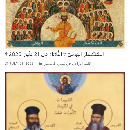
♱السّنكسار اليَوميّ ♱الثُّلاثاء في 21 تمُّوز 2026
كلمة الراعي في نشرة كنيستي
JULY 21, 2026