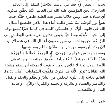
يجب أن تصير أوّلًا فينا في عالمنا الدّاخليّ لتنتقل إلى العالم
الخارجيّ. نحن المؤمنين غلبة الله في العالم، لأنّنا نحقِّق ملكوته
أي سيادته فينا، ومن خلالنا تصير هذه الغلبة ظاهرة جليَّة حيث
يشعُّ نور ألوهيّته منّا ليُنير ظلمة أبناء هذا الدّهر. فلنصنع أعمال
الله في قلوبنا، أوَّلًا، أي فلتسكن كلمته في كياننا خبزًا يُشبِع توقنا
إلى الحياة الأبديّة وماءً حيًّا يفيض جداول تعزية على العِطاشِ إلى
البِرِّ. كم نحن بحاجة إلى من يصنعون أعمال الله في هذه الأيام،
لأنّ بلادنا لن تقوم من خرابها المادّيّ ما لم يقم شعبها
ومسؤولوها من خرابهم الرّوحيّ، “إِذِ الْجَمِيعُ أَخْطَأُوا وَأَعْوَزَهُمْ
مَجْدُ اللهِ” (رومية 3: 23). بداية الطّريق ومنتصفه ونهايته هي
التّوبة. بدون توبة لا خلاص، ومن لا يتوب لا يمكنه أن يصنع مشيئة
الله القائل: “تُوبُوا، لأَنَّهُ قَدِ اقْتَرَبَ مَلَكُوتُ السَّماوَاتِ” (متّى 3: 2).
العالم بحاجة إلى التّوبة ليخلص من الشّرّ والظّلم والحقد والقتل
والتَّدمير والفساد والسّرقة والحسد والكبرياء والزِّنى وعبادة
المال والسُّلطة…
عمل الله أن نتوب!…