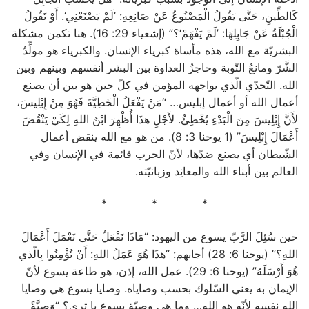
كَالطِّينِ، حَتَّى يَقُولُ الْمَصْنُوعُ عَنْ صَانِعِهِ: ’لَمْ يَصْنَعْنِي‘. أَوْ تَقُولُ
الْجُبْلَةُ عَنْ جَابِلِهَا: ’لَمْ يَفْهَمْ‘؟” (إشعياء 29: 16). هنا تكمن مشكلة
البشريّة مع الله، هذه مأساة كبرياء الإنسان. والكبرياء هو مولِّدُ
الشَّرّ ومانعُ التّوبة وحاجزُ العداوة بين البشر أنفسهم وبينهم وبين
الله. التّحدّي الّذي يواجهه المؤمن في كلّ حين هو بين أن يصنع
أعمال الله أو أعمال إبليس… “مَنْ يَفْعَلُ الْخَطِيَّةَ فَهُوَ مِنْ إِبْلِيسَ،
لأَنَّ إِبْلِيسَ مِنَ الْبَدْءِ يُخْطِئُ. لأَجْلِ هذَا أُظْهِرَ ابْنُ اللهِ لِكَيْ يَنْقُضَ
أَعْمَالَ إِبْلِيسَ” (1 يوحنا 3: 8). من هو مع الله ينقض أعمال
الشّيطان أي يصنع ضدّها، لأنّ الحرب قائمة في الإنسان وفي
العالم بين أبناء الله والمعانِد وزبانيّته.
* * *
حين سُئِلَ الرَّبّ يسوع من اليهود: “مَاذَا نَفْعَلُ حَتَّى نَعْمَلَ أَعْمَالَ
اللهِ؟” (يوحنا 6: 28) أجابهم: “هذَا هُوَ عَمَلُ اللهِ: أَنْ تُؤْمِنُوا بِالّذي
هُوَ أَرْسَلَهُ” (يوحنا 6: 29). عمل الله، إذن، هو طاعة يسوع لأنّ
الإيمان به يعني السّلوك بحسب وصاياه. وصايا يسوع هي وصايا
الله نفسه لأنّه هو الله… وما هي وصيّة يسوع يا ترى؟ “وَصِيَّةً