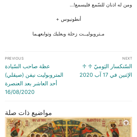
ومن له اذنان للسّمع فليسمع!…
+ أنطونيوس
مـتروبوليــت زحلة وبعلبك وتوابعهـما
Post
PREVIOUS
NEXT
navigation
Previous
Next
♱ السّنكسار اليَوميّ ♱
عظة صاحب السّيادة
post:
post:
الإثنين في 17 آب 2020
المتروبوليت نيفن (صيقلي)
أحد العاشر بعد العنصرة
16/08/2020
مواضيع ذات صلة