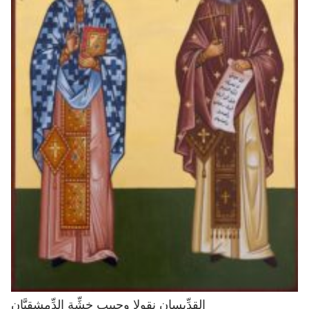
القدِّيسان نقولا وحبيب خِشِّة الدِّمشقيَّان