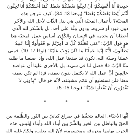
جَدِيدَةً أَنَا أُعْطِيكُمْ: أَنْ تُحِبُّوا بَعْضُكُمْ بَعْضًا. كَمَا أَحْبَبْتُكُمْ أَنَا تُحِبُّونَ
أَنْتُمْ أَيْضًا بَعْضُكُمْ بَعْضًا” (يوحنا 13: 34). كيف نترجم هذه
المحبّة؟ بأعمال المحبّة الّتي هي بذل الذّات لأجل الله والآخَر
دون قيود أو شروط ودون مِنَّة على أحد، بل بالشّكر لله الّذي
أعطانا أن نخدمه في الإنسان والكَوْن. أساس عمل المحبّة هذا
هو قول الرَّبّ: “مَتَى فَعَلْتُمْ كُلَّ مَا أُمِرْتُمْ بِهِ فَقُولُوا: إِنَّنَا عَبِيدٌ
بَطَّالُونَ، لأَنَّنَا إِنَّمَا عَمِلْنَا مَا كَانَ يَجِبُ عَلَيْنَا” (لوقا 17: 10). فمتى
عملنا وصيّة الله، نكون قد صنعنا عمل الله، وإذا صنعنا ما طلبه
منّا الرَّبّ فلا فضل لنا في شيء، بل بالأحرى علينا أن نتواضع
عالِمِينَ أنَّ عمل الله لا يكتمل بدون نعمته، فإذا لم تكن نعمته
معنا فلن نستطيع أن نتمّم مشيئته، لأنّه هو قال: “بِدُونِي لاَ
تَقْدِرُونَ أَنْ تَفْعَلُوا شَيْئًا” (يوحنا 15: 5).
* * *
أيُّها الأحبّاء، العالم يتخبَّط في صراع كيانيّ بين النّور والظّلمة بين
الحقّ والباطل بين الخير والشَّرّ بين أبناء الله وأبناء إبليس. هذه
الحرب نهايتها معروفة ومحسومة، لأنّ الله يغلب، ولكنّ غلبة الله