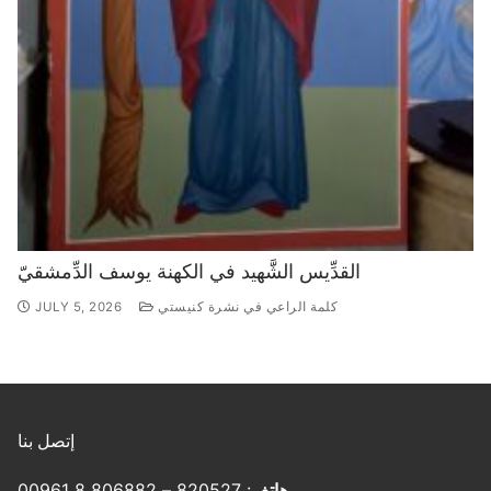
القدِّيس الشَّهيد في الكهنة يوسف الدِّمشقيّ
كلمة الراعي في نشرة كنيستي
JULY 5, 2026
إتصل بنا
هاتف
: 820527 – 806882 8 00961