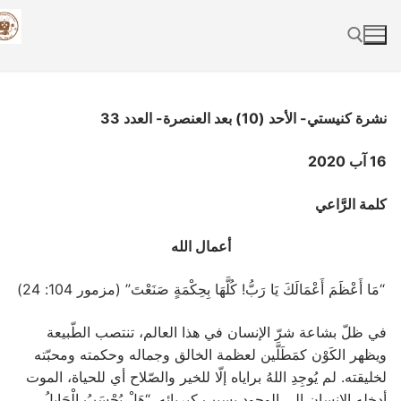
Skip
to
content
Search for:
نشرة كنيستي- الأحد (10) بعد العنصرة- العدد 33
16 آب 2020
كلمة الرَّاعي
أعمال الله
“مَا أَعْظَمَ أَعْمَالَكَ يَا رَبُّ! كُلَّهَا بِحِكْمَةٍ صَنَعْتَ” (مزمور 104: 24)
في ظلّ بشاعة شرّ الإنسان في هذا العالم، تنتصب الطّبيعة
ويظهر الكَوْن كمَطَلَّين لعظمة الخالق وجماله وحكمته ومحبّته
لخليقته. لم يُوجِدِ اللهُ براياه إلّا للخير والصّلاح أي للحياة، الموت
أدخله الإنسان إلى الوجود بسبب كبريائه. “هَلْ يُحْسَبُ الْجَابِلُ