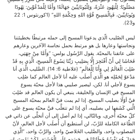
مَصْلُوبًا: لِلْيَهُودِ عَثْرَةً، وَلِلْيُونَانِيِّينَ جَهَالَةً! وَأَمَّا لِلْمَدْعُوِّينَ: يَهُودًا
وَيُونَانِيِّينَ، فَبِالْمَسِيحِ قُوَّةِ اللهِ وَحِكْمَةِ اللهِ” (1كورنثوس 1: 22
و23).
ليس الصّليب الّذي يدعونا المسيح إلى حمله مرتبطًا بخطيئتنا
ونجاستها وعارها بل هو مرتبط بحمل نجاسة الآخَرين وعارهم
على عاتقنا بالمحبّة. يقول الرَّسُول بولس: “وَأَمَّا مِنْ جِهَتِي،
فَحَاشَا لِي أَنْ أَفْتَخِرَ إِلَّا بِصَلِيبِ رَبِّنَا يَسُوعَ الْمَسِيحِ، الَّذِي بِهِ قَدْ
صُلِبَ الْعَالَمُ لِي وَأَنَا لِلْعَالَمِ” (غلاطية 6: 14). الصَّليب الَّذي أنا
مَدْعوّ لِحَمْلِه هو الَّذي أُصلَب عليه أنا لأجل العالم كما صُلِب
يسوع لأجلي أنا. لكن، ليصير صليبي هذا لأجل محبّة يسوع
المسيح في الإنسان والخليقة، ينبغي أن يكون العالم قد صُلِبَ
فيَّ أوّلًا بصليب المسيح. إذا لم يمت فيَّ العالم بمحبّة المسيح
الَّتي كَشَفها لي بصليبه، أي إذا لم تتغلَّب فيَّ محبّة يسوع على
كلّ محبّة أُخرى، وبالتّالي، إذا لم أصل إلى أن أتخلَّى عن ذاتي في
الطّاعة الكاملة للرَّبّ، لن أستطيع أن أُصلَب لأجل العالم، لأنّ
المصلوب واحد، والصَّليب الخَلاصيّ واحد، والرَّبّ واحد، “الَّذِي
حَمَلَ هُوَ نَفْسُهُ خَطَايَانَا فِي جَسَدهِ عَلَى الْخَشَبَةِ، لِكَيْ نَمُوتَ عَنِ