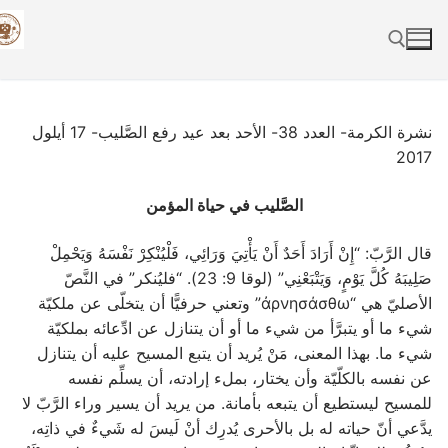
Skip
to
content
Search for:
نشرة الكرمة- العدد 38- الأحد بعد عيد رفع الصَّليب- 17 أيلول
2017
الصَّليب في حياة المؤمن
قال الرَّبّ: “إِنْ أَرَادَ أَحَدٌ أَنْ يَأْتِيَ وَرَائِي، فَلْيُنْكِرْ نَفْسَهُ وَيَحْمِلْ
صَلِيبَهُ كُلَّ يَوْمٍ، وَيَتْبَعْنِي” (لوقا 9: 23). “فليُنكر” في النَّصّ
الأصليّ هي “ἀρνησάσθω” وتعني حرفيًّا أن يتخلّى عن ملكيّة
شيء ما أو يتبرَّأ من شيء ما أو أن يتنازل عن ادِّعائه بملكيّة
شيء ما. بهذا المعنى، مَنْ يُريد أن يتبع المسيح عليه أن يتنازل
عن نفسه بالكلّيّة وأن يختار، بملء إرادته، أن يسلِّم نفسه
للمسيح ليستطيع أن يتبعه بأمانة. من يريد أن يسير وراء الرَّبّ لا
يدَّعي أنّ حياته له بل بالأحرى يُدرِك أنْ لَيسَ له شَيءٌ في ذاتِه،