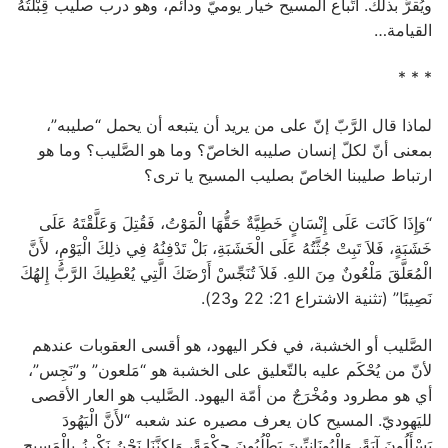
ويُقرُّ بذلك. اتِّباع المسيح خيار يوميّ ودائم، وهو درب صليب قِبْلَتُهُ
القيامة…
* * *
لماذا قال الرَّبّ إنّ على من يريد أن يتبعه أن يحمل “صليبه”،
بمعنى أنّ لكلّ إنسان صليبه الخاصّ؟ وما هو الصَّليب؟ وما هو
ارتباط صليبنا الخاصّ بصليب المسيح يا ترى؟
“وَإِذَا كَانَت عَلَى إِنْسَانٍ خَطِيَّةٌ حَقُّهَا الْمَوْتُ، فَقُتِلَ وَعَلَّقْتَهُ عَلَى
خَشَبَةٍ، فَلاَ تَبِتْ جُثَّتُهُ عَلَى الْخَشَبَةِ، بَلْ تَدْفِنُهُ فِي ذلِكَ الْيَوْمِ، لأَنَّ
الْمُعَلَّقَ مَلْعُونٌ مِنَ اللهِ. فَلاَ تُنَجِّسْ أَرْضَكَ الَّتِي يُعْطِيكَ الرَّبُّ إِلهُكَ
نَصِيبًا” (تثنية الاشتراع 21: 22 و23).
الصَّليب أو الخشبة، في فكر اليهود، هو أقسى العقوبات عندهم
لأنّ من يُحْكَم عليه بالتّعليق على الخشبة هو “مَلعون” و”نَجِس”،
أي هو مطرود ومُخْرَجٌ من أمّة اليهود. الصَّليب هو العار الأقصى
لليَهوديّ. المسيح كان يعرف مصيره عند شعبه “لأَنَّ الْيَهُودَ
يَسْأَلُونَ آيَةً، وَالْيُونَانِيِّينَ يَطْلُبُونَ حِكْمَةً، وَلكِنَّنَا نَحْنُ نَكْرِزُ بِالْمَسِيحِ