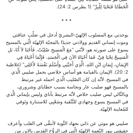
الْخَطَايَا فَنَحْيَا لِلْبِرِّ” (1 بطرس 2: 24).
* * *
بوحدتي مع المصلوب الإلهيّ-البشريّ أدخل في صَلْبِ عتاقتي
وموت إنساني القديم وولادتي جديدًا بالمحبّة الإلهيّة الّتي بالمسيح
يسوع على صورته هو، لأنّني “مَعَ الْمَسِيحِ صُلِبْتُ، فَأَحْيَا لاَ أَنَا، بَلِ
الْمَسِيحُ يَحْيَا فِيَّ. فَمَا أَحْيَاهُ الآنَ فِي الْجَسَدِ، فَإِنَّمَا أَحْيَاهُ فِي
الإِيمَانِ، إِيمَانِ ابْنِ اللهِ، الَّذِي أَحَبَّنِي وَأَسْلَمَ نَفْسَهُ لأَجْلِي” (غلاطية
2: 20). الإيمان بالقيامة هو أساس خلاصي بحمل صليبي الَّذي
في المسيح. لأنّه إن كان الصّليب الّذي احمله غير مرتبط
بالمسيح فهو صليب عار ونجاسة بسبب خطاياي وشروري،
وبالتَّالي ليس صليب خلاص لأنّه مرتبط بأنايَ وليس بإيماني الَّذي
في المسيح يسوع وجهادي للتَّنْقية وسَعْيِي للاستنارة وتَوقي
للمُعاينة الإلهيّة.
صليبي هو موتي عن ذاتي بجهاد التَّوبة لأتنقَّى في القلب وأعرف
حقيقتي بنور النّعمة الإلهيّة الّتي في الروُّح القدس بالابن من