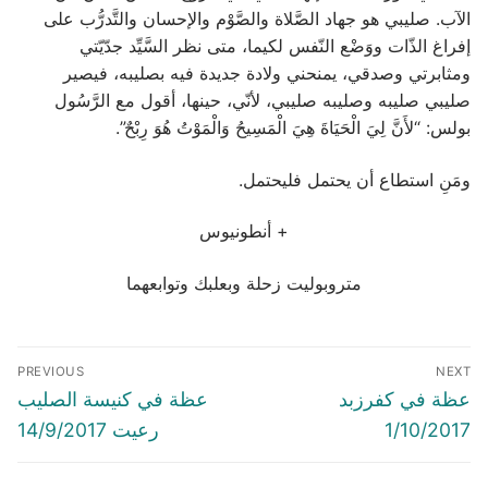
الآب. صليبي هو جهاد الصَّلاة والصَّوْم والإحسان والتَّدرُّب على
إفراغ الذّات ووَضْع النّفس لكيما، متى نظر السَّيِّد جدّيّتي
ومثابرتي وصدقي، يمنحني ولادة جديدة فيه بصليبه، فيصير
صليبي صليبه وصليبه صليبي، لأنّي، حينها، أقول مع الرَّسُول
بولس: “لأَنَّ لِيَ الْحَيَاةَ هِيَ الْمَسِيحُ وَالْمَوْتُ هُوَ رِبْحٌ”.
ومَنِ استطاع أن يحتمل فليحتمل.
+ أنطونيوس
متروبوليت زحلة وبعلبك وتوابعهما
Post
PREVIOUS
NEXT
navigation
Previous
Next
عظة في كفرزبد
عظة في كنيسة الصليب
post:
post:
1/10/2017
رعيت 14/9/2017