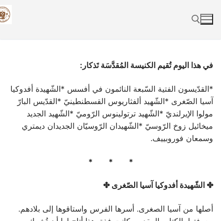
Skip
to
content
Search for:
في هذا اليوم تُقيم الكنيسة المُقدَّسَة تَذكار:
*القدّيسون الفتية السّبعة النائمون في أفسس *الشّهيدة أفدوكيا
آسيا الصّغرى *الشّهيد ألفثاريوس القسطنطينيّ *القدّيس البارّ
مولوا الإيرلنديّ *الشّهيد ترتولينوس الرّوميّ *الشّهيد الجديد
ميخائيل زوخ الرّوسيّ *الشّهيدان الرّوسيّان الجديدان ديمتري
وسمعان فوروبييف.
* * *
✤ الشّهيدة أفدوكيا آسيا الصّغرى ✤
أصلها من آسيا الصغرى. أسرها الفرس واستاقوها إلى بلادهم.