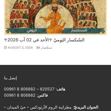
♱السّنكسار اليَوميّ ♱الأحد في 02 آب 2026
سنكسار
AUGUST 2, 2026
إتصل بنا
هاتف
: 820527 – 806882 8 00961
فاكس
: 806882 8 00961
العنوان البريديّ
: مطرانية الروم الأرثوذكس – حيّ الميدان –