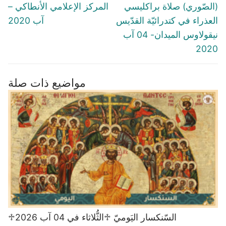
(الصّوري) صلاة براكليسي
المركز الإعلامي الأنطاكي –
العذراء في كتدرائيّة القدّيس
آب 2020
نيقولاوس الميدان- 04 آب
2020
مواضيع ذات صلة
♱السّنكسار اليَوميّ ♱الثُّلاثاء في 04 آب 2026