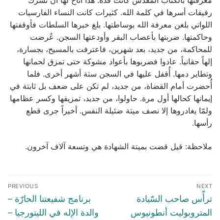
معرفتها بالكتاب المقدس كانت فذة. هذا أتاح لها أن تُشرك
رفيقات أسرها في كلمة الله. كثيرات كانت النساء الفارسيات
اللواتي بلغن معرفة الله بوساطتها. بلغ خبرها السلطات فأوقفتها
وحاكمتها. ضربتها بأعصاب البقر وأودعتها السجن. عُرضت
للمحاكمة، من جديد، بعد شهرين، فاعترفت بالمسيح، بجسارة،
إلهاً حقانياً. عادوا فضربوها بأعواد مشوكة حتى تمزق لحمانها
وتطاير دمها. أُقفل عليها في السجن ستة أشهر أخرى. فلما
أُحضرت أمام القضاة، من جديد، لم تكن على ضعف بل ثابتة في
إيمانها كحالها أول مرة. حاولوا، من جديد، تمزيقها وكسر عظامها
ولمّا يغادروها إلا نصف ميتة ضئيلة النفس. أخيراً جرى قطع
رأسها.
ملاحظة: قيل قضت بميتة الشهادة هي وتسعة آلاف آخرون.
Post
PREVIOUS
NEXT
navigation
Previous
Next
ترأّس صاحب السّيادة
برنامج شفيعتنا الحارّة –
post:
post:
المتروبوليت أنطونيوس
والدة الإله في الليتورجيا –