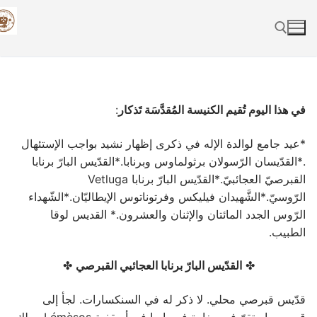
Skip
to
content
Search for:
في هذا اليوم تُقيم الكنيسة المُقدَّسَة تَذكار
:
*عيد جامع لوالدة الإله في ذكرى إظهار نشيد بواجب الإستئهال
.*القدّيسان الرّسولان برثولماوس وبرنابا.*القدّيس البارّ برنابا
القبرصيّ العجائبيّ.*القدّيس البارّ برنابا Vetluga
الرّوسيّ.*الشَّهيدان فيليكس وفرتوناتوس الإيطاليّان.*الشّهداء
الرّوس الجدد المائتان والإثنان والعشرون.* القديس لوقا
الطبيب.
✤
القدّيس البارّ برنابا العجائبي القبرصي
✤
قدّيس قبرصي محلي. لا ذكر له في السنكسارات. لجأ إلى