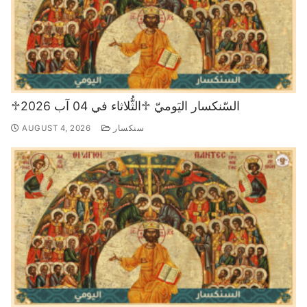
♱السّنكسار اليَوميّ ♱الثُّلاثاء في 04 آب 2026
سنكسار
AUGUST 4, 2026