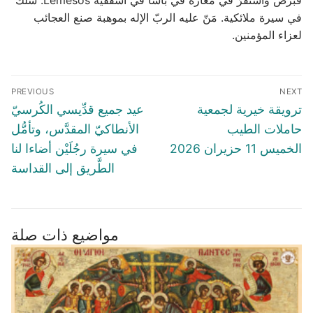
قبرص واستقرّ في مغارة في باسا في أسقفية Lémèsos. سلك
في سيرة ملائكية. مَنّ عليه الربّ الإله بموهبة صنع العجائب
لعزاء المؤمنين.
Post
PREVIOUS
NEXT
navigation
Previous
Next
ترويقة خيرية لجمعية
عيد جميع قدِّيسي الكُرسيّ
post:
post:
حاملات الطيب
الأنطاكيّ المقدَّس، وتأمُّل
الخميس 11 حزيران 2026
في سيرة رجُلَيْن أضاءا لنا
الطَّريق إلى القداسة
مواضيع ذات صلة