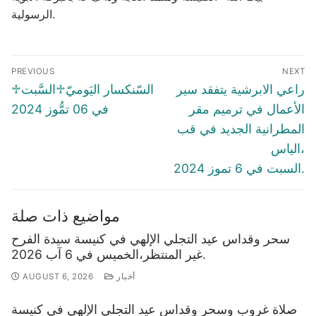
الرسولية.
Post
PREVIOUS
NEXT
navigation
Previous
Next
راعي الابرشية يتفقد سير
♱السّنكسار اليَوميّ♱السَّبت
post:
post:
الأعمال في ترميم مقر
في 06 تمُّوز 2024
المطرانية الجديد في قب
الياس،
السبت في 6 تموز 2024.
مواضيع ذات صلة
سحر وقداس عيد التجلي الإلهي في كنيسة سيدة الفرح
غير المنتظر،الخميس في 6 آب 2026.
أخبار
AUGUST 6, 2026
صلاة غروب وسحر وقداس عيد التجلي الإلهي في كنيسة