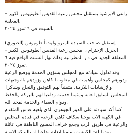
راعي الابرشية يستقبل مجلس رعية القديس أنطونيوس الكبير –
المعلقة،
السبت في ٦ تموز ٢٠٢٤.
إستقبل صاحب السيادة المتروبوليت أنطونيوس (الصوري)
الجزيل الإحترام ، مجلس رعية القديس أنطونيوس الكبير –
المعلقة الجديد في دار المطرانية وذلك نهار السبت الواقع فيه ٦
تموز ٢٠٢٤.
وقد تداول سيادته مع المجلس بشؤون الخدمة ووضع الرعية
ودورهم كمجلس وأهميته في معاونة الكاهن وزودهم بالتوجيهات
والإرشادات اللازمة، متمنياً لهم التوفيق والنجاح وشاكرا
للمجلس السابق اتعابه ومثمنا خدمته وداعيا لهم بالبركة والحفظ
ودوام العطاء والخدمة لمجد الله.
كما أكد سيادته على الدور الجوهري الذي يلعبه قدس المتقدم
في الكهنة الاب يوحنا سكاف كاهن الرعية في قيادة المجلس
والرعية في طريق الرب وجمع خراف المسيح الناطقة في عائلة
بيت الله- الكنيسة ومثمنا اتعابه وداعيا له بالبركة الابوية