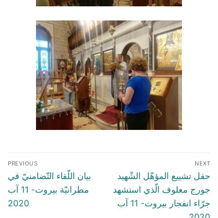
Post
PREVIOUS
NEXT
navigation
Previous
Next
حفل تشييع المؤهّل الشّهيد
بيان اللّقاء التّضامنيّ في
post:
post:
جورج معلوف الّذي استشهد
مطرانيّة بيروت- 11 آب
جرّاء انفجار بيروت- 11 آب
2020
2020