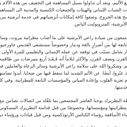
قع الأليم، وبعد أن تداولوا بسبل المساهمة في التخفيف من هذه الآلام و
ات الشباب اللبناني والهيئات والجمعيات الكنسية والمدنية الى المساهمة
 هذه الجروح، وضعوا كافة إمكانات أبرشياتهم في خدمة أبرشية ب
لأبرشية، المتروبوليت الياس.
المجتمعون من سيادة راعي الأبرشية على ما أصاب مطرانية بيروت، وسائ
ابعة لها من أضرارٍ بالغة ودمار وخصوصاً مستشفى القديس جاورجي
ر شامل تسبّب في توقفه عن عمله الإنساني والتعليمي للمرة الأولى م
لقرن ونصف القرن. والأكثر ايلاماً أنه فَـقَـدَ أربع ممرضات من طاقمه
. وشكروا الله على سلامة راعي الأبرشية وسائر الرعاة والعاملين ف
عبّروا، أيضًا، عن الألم الشديد لما سقط فيها من ضحايا، أبدوا تضامن
 تعزية القلوب وإعادة المباني والمؤسسات التابعة للمطرانية، وفي كلّ
دمتها.
غبطة البطريرك يوحنا العاشر المجتمعين بما تلقّاه من اتصالات تضامن م
ومطرانيتها ومؤسساتها، وخصوصًا من قبل قداسة البطريرك المسكوني 
اء الأساقفة رؤساء الكنائس الأرثوذكسية ومن قبل قيادات ورؤساء دو