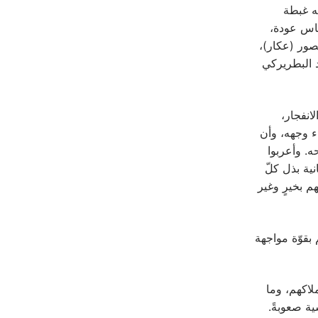
ّه غبطة
ياس عودة،
صور (عكار)،
 البطريركي
انفجار،
ء وجهه، وأن
ه. وأعربوا
نية بذل كلّ
 بخيرٍ وغير
بقوّة مواجهة
لاكهم، وما
ة صعوبةً.