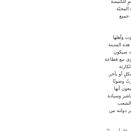
ٍ للكنيسة
المحبّة
 جميع
وت وأهلها
هذه المدينة
رة، سيكون
ساوى مع فظاعة
لكارثة
لٍ أو بآخر.
ّ وصونًا
معون أنها
عاشر وسيادة
 الشعب
ر دولته من