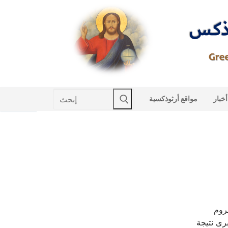
Skip
to
content
Search
أخبار
مواقع أرثوذكسية
for:
روم
رى نتيجة