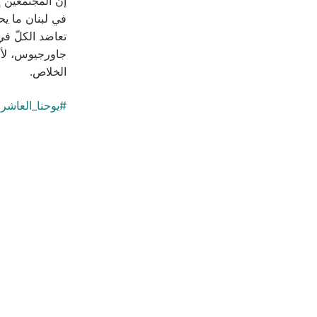
إنّ المجتمعين إ
في لبنان ما يح
تعاضد الكلّ في
جاورجيوس، لأج
الخلاص.
#يوحنا_العاشر