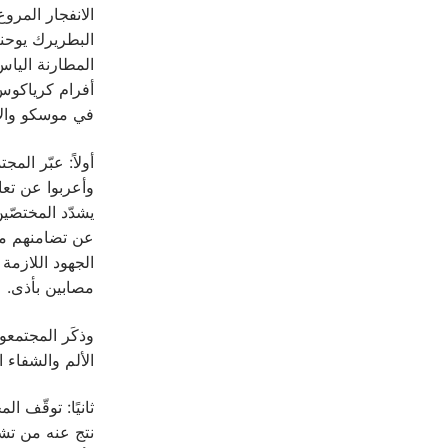
الانفجار المرو
البطريرك يوحنا
المطارنة اليا
أفرام كرياكوس
في موسكو والأ
أولاً: عبّر ال
وأعربوا عن تعا
يشدّد المختصّي
عن تضامنهم مع 
الجهود اللازمة
مصابين بأذى.
وذكَر المجتمعو
الألم والشفاء ا
ثانيًا: توقّف 
نتج عنه من تشر