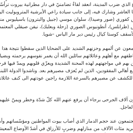
ع الذي ضرب المدينة، انعقد لقاءٌ تضامنيّ في دار مطرانية بيروت ترأس
 العاشر وشارك فيه، إلى جانب سيادة راعي الأبرشية المتروبوليت ال
س كفوري (صور وصيدا)، سلوان موسي (جبيل والبترون) باسيليوس من
 (طرابلس)، أنطونيوس الصوري (زحلة وبعلبك)، نيفن صيقلي المعتمد
سقف كوستا كيال رئيس دير مار الياس -شويا.
مجتمعون عن ألمهم وحزنهم الشديد على الضحايا الذين سقطوا نتيجة هذا ال
طفهم مع أهلهم وعائلاتهم سائلين الله أن يغمر نفوسهم برحمته وبضيا
ن بهم في مواجهتهم لهذه المحنة الشديدة ويعزّي قلوبهم ويمدّ فيها فرح
أهالي المفقودين، الذين لم يُعرَف مصيرهم بعد. وناشدوا الدولة اللبنا
 للكشف عن مصيرهم بالسرعة اللازمة راجين عودتهم الى كنف عائلاتهم
ن آلاف الجرحى برجاء أن يرفع عنهم الله كلّ شدّة وخطر ويمنّ عليهم 
لعاجل.
المجتمعون عند حجم الدمار الذي أصاب بيوت المواطنين ومؤسّساتهم وأم
يد مئات الآلاف من منازلهم وضربٍ للأرزاق في أشدّ الأوضاع المعيشي