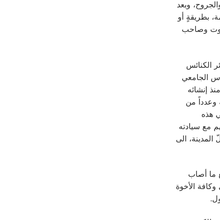
الجروح، وبعد
، بطريقةٍ أو
يروت وصاحب
ر الكنائس
وس الجامعي
نذ إنشائه
 وعدداً من
ي هذه
هم مع سيادته
 المدينة، الى
ع ما أصاب
وكافة الأخوة
ل.