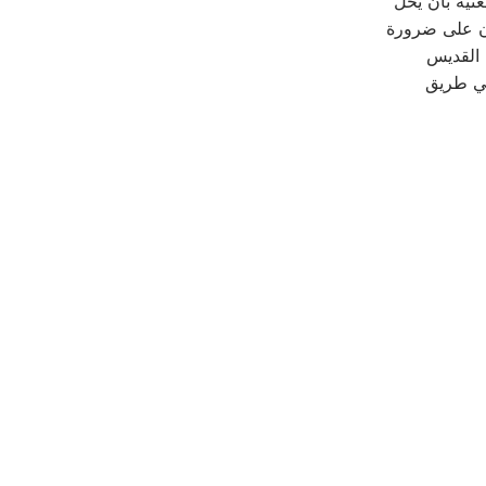
يّةٌ بأن يحلّ
دون على ضرورة
 القديس
في طريق