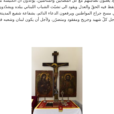
ذ يُعلنون تضامنهم مع كلّ المُصابين والمتألّمين، يؤكّدون أن الكنيسة معن
فظ فيه الحقّ والعدل ويقود الى تشبّث الشباب اللبناني ببلده ويشدّ
 مسح جراح المواطنين ويرفعون الدعاء الدائم، بشفاعة شفيع المدينة
ل كلّ شهيد وجريح ومفقود ومتضرّر، ولأجل أن يكون لبنان وشعبه 