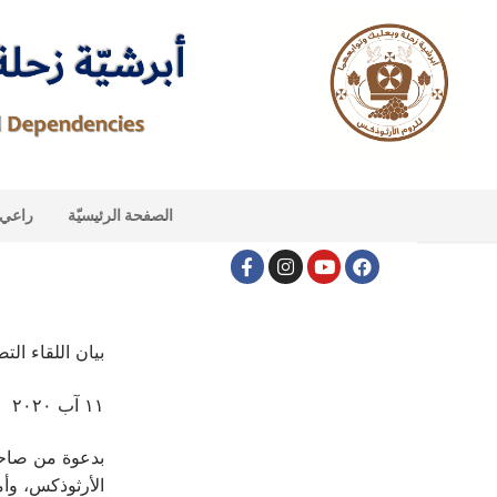
الصفحة الرئيسيّة
راعي ا
بيان اللقاء ال
١١ آب ٢٠٢٠
بدعوة من صاحب
الأرثوذكس، وأم