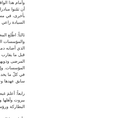
وأمام هذا الوا
أن ثمّنوا مبادر
بأخرى، في مسح
السيادة راعي ا
ثالثاً: اطّلع 
والمؤسسات الت
الذي أصابه دما
قبل ما يقارب ا
المرضى وذويهم
المؤسسات. وإذ 
في كلّ ما يخدم
سابق عهدها وخ
رابعاً: أعلمَ 
بيروت وأهلها 
البطاركة ورؤس