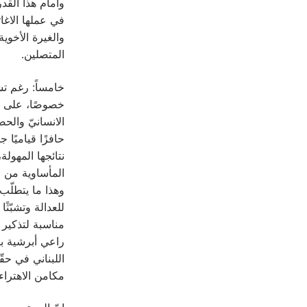
وأمام هذا القد
في عملها الاغا
والغيرة الأخوي
المتصلين.
خامساً: رغم تشب
خصوصًا، على نف
الانسانيّ والحض
حافزًا قياميًا
نتائجها المهولة
المأساوية من م
وهذا ما يتطلّب
للعدالة وتشبّثًا
مناسبة لتذكير 
راعي أبرشية ب
اللبناني في ح
مكامن الاهتراء 