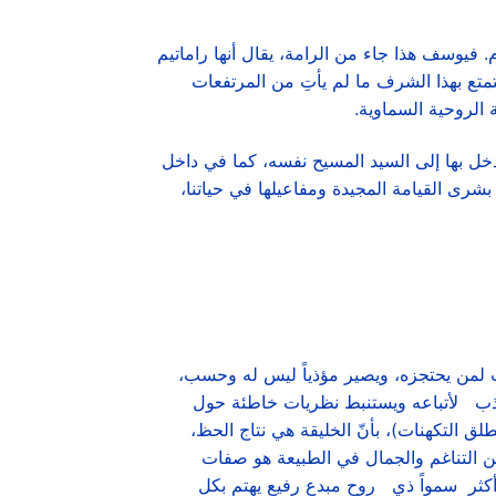
. فيوسف هذا جاء من الرامة، يقال أنها راماتيم
د أن يتمتع بهذا الشرف ما لم يأتِ من المرتفعات
 الروحية السماوية.
، وندخل بها إلى السيد المسيح نفسه، كما في داخل
بشرى القيامة المجيدة ومفاعيلها في حياتنا،
ب لمن يحتجزه، ويصير مؤذياً ليس له وحسب،
د الكذب لأتباعه ويستنبط نظريات خاطئة حول
لق التكهنات)، بأنّ الخليقة هي نتاج الحظ،
 من التناغم والجمال في الطبيعة هو صفات
ائن أكثر سمواً ذي روح مبدع رفيع يهتم بكل