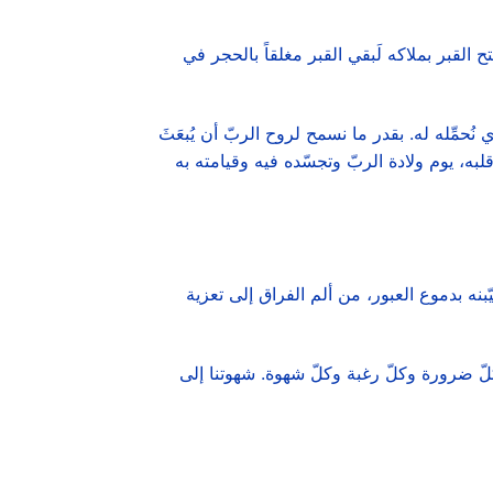
ح القبر بملاكه لَبقي القبر مغلقاً بالحجر في
مِّله له. بقدر ما نسمح لروح الربّ أن يُبعَثَ
به، يوم ولادة الربّ وتجسّده فيه وقيامته به
ه بدموع العبور، من ألم الفراق إلى تعزية
لّ ضرورة وكلّ رغبة وكلّ شهوة. شهوتنا إلى