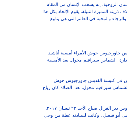
إنسان الروحية، إنه يسحب الإنسان من المقام
ريته المميزة النبيلة. يقوم الإلحاد بكل هذا
التي تباد" (مزمور ٢٠:٤٨). الإلحاد ينتقص من الإيمان والرجاء والمحبة في العالم التي هي ينابيع
ديس جاورجيوس حوش الأمراء أمسية أناشيد
إدارة الشماس سيرافيم مخول. بعد الأمسية
يوس في كنيسة القديس جاورجيوس حوش
وس ابراهيم والشماس سيرافيم مخول. بعد الصلاة كان زياح
* ترأس سيادة المتروبوليت أنطونيوس الصوري قداس أحد توما وعيد القديس جاورجيوس في كنيسة القديس جاورجيوس دير الغزال صباح الأحد ٢٣ نيسان ٢٠١٧.
ى أبو فيصل . وكانت لسيادته عظة من وحي