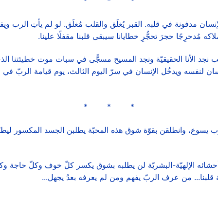
* * *
سان مدفونة في قلبه. القبر يُغلَق والقلب مُغلَق. لو لم يأتِ الرب ويفت
ه مُدحرِجًا حجرَ تحجُّرِ خطايانا سيبقى قلبنا مقفلًا علينا.
جد الأنا الحقيقيّة ونجد المسيح مسجًّى في سبات موت خطيئتنا الذي نُح
ان لنفسه ويدخُل الإنسان في سرّ اليوم الثالث، يوم قيامة الربّ في قل
* * *
ب يسوع، وانطلقن بقوّة شوق هذه المحبّة يطلبن الجسد المكسور ليطيّبن
حشائه الإلهيّة-البشريّة لن يطلبه بشوق يكسر كلّ خوف وكلّ حاجة وك
لبنا... من عرف الربّ يفهم ومن لم يعرفه بعدُ يجهل...