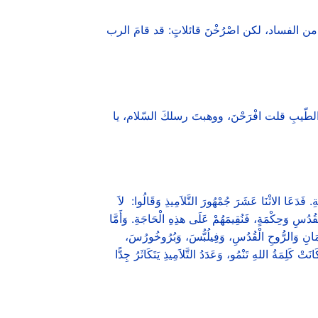
اً من الفساد، لكن اصْرُخْنَ قائلاتٍ: قد قامَ الرب
ِ الطّيبِ قلت افْرَحْنَ، ووهبتَ رسلكَ السّلام، يا
ِيَّةِ. فَدَعَا الاثْنَا عَشَرَ جُمْهُورَ التَّلاَمِيذِ وَقَالُوا: لاَ
قُدُسِ وَحِكْمَةٍ، فَنُقِيمَهُمْ عَلَى هذِهِ الْحَاجَةِ. وَأَمَّا
ِيمَانِ وَالرُّوحِ الْقُدُسِ، وَفِيلُبُّسَ، وَبُرُوخُورُسَ،
ْ كَلِمَةُ اللهِ تَنْمُو، وَعَدَدُ التَّلاَمِيذِ يَتَكَاثَرُ جِدًّا