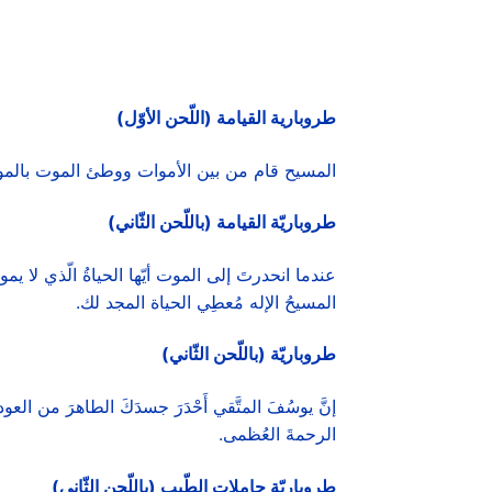
طروبارية القيامة (اللّحن الأوّل)
المسيح قام من بين الأموات ووطئ الموت بالموت
طروباريّة القيامة (باللّحن الثّاني)
عندما انحدرتَ إلى الموت أيّها الحياةُ الّذي لا يموت
المسيحُ الإله مُعطِي الحياة المجد لك.
طروباريّة (باللّحن الثّاني)
إنَّ يوسُفَ المتَّقي أَحْدَرَ جسدَكَ الطاهرَ من العود، و
الرحمةَ العُظمى.
طروباريّة حاملات الطّيب (باللّحن الثّاني)