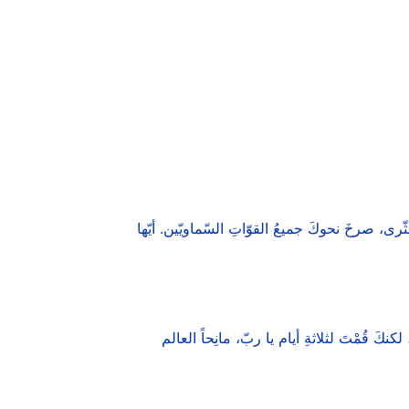
ّرى، صرخَ نحوكَ جميعُ القوّاتِ السّماويّين. أيّها
 لكنكَ قُمْتَ لثلاثةِ أيام يا ربّ، مانِحاً العالم