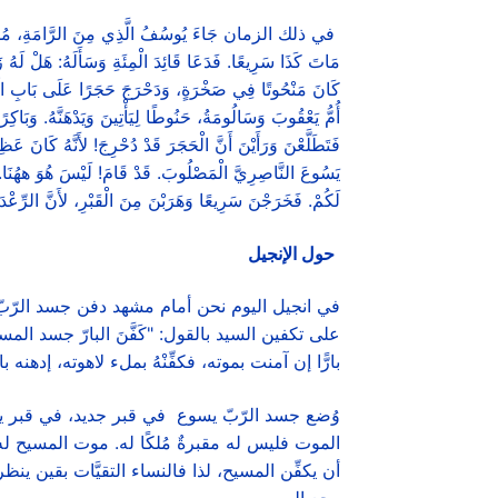
في ذلك الزمان جَاءَ يُوسُفُ الَّذِي مِنَ الرَّامَةِ، مُشِيرٌ ش
مَاتَ كَذَا سَرِيعًا. فَدَعَا قَائِدَ الْمِئَةِ وَسَأَلَهُ: هَلْ لَهُ 
كَانَ مَنْحُوتًا فِي صَخْرَةٍ، وَدَحْرَجَ حَجَرًا عَلَى بَابِ الْقَبْ
أُمُّ يَعْقُوبَ وَسَالُومَةُ، حَنُوطًا لِيَأْتِينَ وَيَدْهَنَّهُ. وَبَاكِ
فَتَطَلَّعْنَ وَرَأَيْنَ أَنَّ الْحَجَرَ قَدْ دُحْرِجَ! لأَنَّهُ كَانَ عَظِ
يَسُوعَ النَّاصِرِيَّ الْمَصْلُوبَ. قَدْ قَامَ! لَيْسَ هُوَ ههُنَا. هُ
لَكُمْ. فَخَرَجْنَ سَرِيعًا وَهَرَبْنَ مِنَ الْقَبْرِ، لأَنَّ الرِّعْدَةَ و
حول الإنجيل
في انجيل اليوم نحن أمام مشهد دفن جسد الرّبّ
على تكفين السيد بالقول: "كَفَّنَ البارّ جسد الم
بارًّا إن آمنت بموته، فكفِّنْهُ بملء لاهوته، إدهنه
وُضع جسد الرّبّ يسوع في قبر جديد، في قبر يو
الموت فليس له مقبرةٌ مُلكًا له. موت المسيح ل
أن يكفِّن المسيح، لذا فالنساء التقيَّات بقين ين