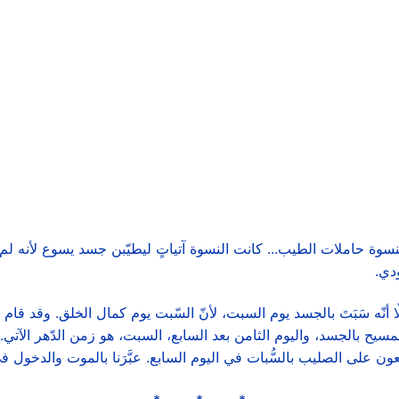
لنسوة حاملات الطيب... كانت النسوة آتياتٍ ليطيّبن جسد يسوع لأنه لم
دي.
ّا أنّه سَبَتَ بالجسد يوم السبت، لأنّ السّبت يوم كمال الخلق. وقد قام يوم
المسيح بالجسد، واليوم الثامن بعد السابع، السبت، هو زمن الدّهر الآت
مطعون على الصليب بالسُّبات في اليوم السابع. عبَّرَنا بالموت والدخول ف