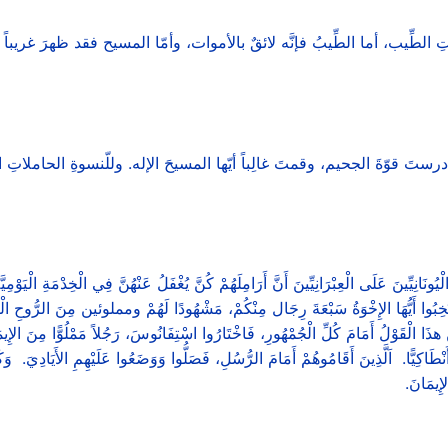
اتِ الطِّيب، أما الطِّيبُ فإنَّه لائقٌ بالأموات، وأمّا المسيح فقد ظهرَ غريب
كَ درستَ قوّةَ الجحيم، وقمتَ غالِباً أيّها المسيحَ الإله. وللّنسوةِ الحاملات
لْيُونَانِيِّينَ عَلَى الْعِبْرَانِيِّينَ أَنَّ أَرَامِلَهُمْ كُنَّ يُغْفَلُ عَنْهُنَّ فِي الْخِدْمَةِ الْيَوْم
نْتَخِبُوا أَيُّهَا الإِخْوَةُ سَبْعَةَ رِجَال مِنْكُمْ، مَشْهُودًا لَهُمْ ومملوئين مِنَ الرُّوحِ الْ
هذَا الْقَوْلُ أَمَامَ كُلِّ الْجُمْهُورِ، فَاخْتَارُوا اسْتِفَانُوسَ، رَجُلاً مَمْلُوًّا مِنَ الإ
َاكِيًّا. اَلَّذِينَ أَقَامُوهُمْ أَمَامَ الرُّسُلِ، فَصَلُّوا وَوَضَعُوا عَلَيْهِمِ الأَيَادِيَ. وَكَانَت
إِيمَانَ.