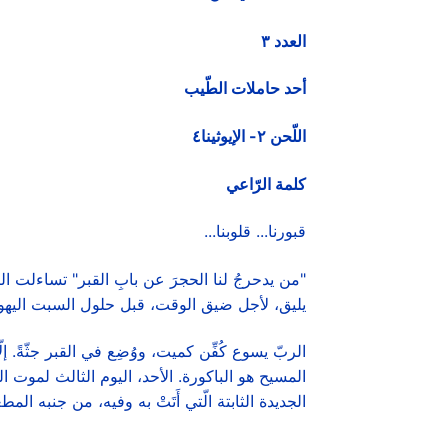
العدد ٣
أحد حاملات الطّيب
اللّحن ۲- الإيوثينا٤
كلمة الرّاعي
قبورنا... قلوبنا...
"من يدحرجُ لنا الحجرَ عن بابِ القبر" تساءلت ا
يليق، لأجل ضيق الوقت، قبل حلول السبت اليهو
الربّ يسوع كُفِّن كميت، ووُضِع في القبر جثّةً. إل
المسيح هو الباكورة. الأحد، اليوم الثالث لموت 
الجديدة الثابتة الّتي أَتَتْ به وفيه، من جنبه ال