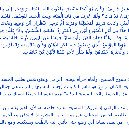
َرِيفٌ، وَكَانَ هُوَ أَيْضًا مُنْتَظِرًا مَلَكُوتَ اللهِ، فَتَجَاسَرَ وَدَخَلَ إِلَى بِيلاَ
زَمَانٌ قَدْ مَاتَ؟ وَلَمَّا عَرَفَ مِنْ قَائِدِ الْمِئَةِ، وَهَبَ الْجَسَدَ لِيُوسُفَ. فَاشْتَرَى كَتّ
رِ. وَكَانَتْ مَرْيَمُ الْمَجْدَلِيَّةُ وَمَرْيَمُ أُمُّ يُوسِي تَنْظُرَانِ أَيْنَ وُضِعَ. وَبَعْدَمَ
رًا جِدًّا فِي أَوَّلِ الأُسْبُوعِ أَتَيْنَ إِلَى الْقَبْرِ إِذْ طَلَعَتِ الشَّمْسُ. وَكُنَّ يَقُلْنَ فِيم
يمًا جِدًّا. وَلَمَّا دَخَلْنَ الْقَبْرَ رَأَيْنَ شَابًّا جَالِسًا عَنِ الْيَمِينِ لاَبِسًا حُلَّةً بَيْضَاءَ،
وَذَا الْمَوْضِعُ الَّذِي وَضَعُوهُ فِيهِ. لكِنِ اذْهَبْنَ وَقُلْنَ لِتَلاَمِيذِهِ وَلِبُطْرُسَ: إِنَّ
َالْحَيْرَةَ أَخَذَتَاهُنَّ. وَلَمْ يَقُلْنَ لأَحَدٍ شَيْئًا لأَنَّهُنَّ كُنَّ خَائِفَاتٍ.
 يسوع المسيح، وأمام جرأة يوسف الرامي ونيقوديمُس بطلب الجسد لد
سيح بالكتان، والبِرّ هو لباس الكنيسة (جسد المسيح) والبراءة هي جمالها.
 بالمُرّ والحَنوط رائحة المسيح الذكية". هذه دعوة لنا جميعًا لنسلك درب ا
سف الرامي إذ لم يكن للمسيح مقبرة خاصة به، لأن القبر يُقام من أ
ه طابعه الخاص المختلف عن موت عامة البشر، لذا لا يُدفن مع آخرين، 
ظرن من بعيد، بعناية أين وُضع حتى يأتين إليه بالطِّيب ويسكبنه. ومع ذل