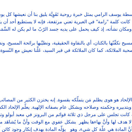
 يوسف الرامي يمثل خبرة روحية تَقَوِيَّة يليق بنا أن نعيشها كل يوم
له الحالية، ولما كانت كلمة "رامة" في العبرية تعني مرتفعة، فإنه لا يستطيع أح
ومكان نشأته، إذ كيف يحمل على يديه جسد الرّبّ ما لم يكن له السِّمَة
لمسيح نكفِّنُها بالكتان، أي بالنقاوة الحقيقية، ونطيِّبها برائحة المسيح
 الملائكة، كما كان الملائكة في قبر السيد، عَلَّنا نعيش مع النّسوة 
لحاد هو هوى يظلم مَن يتملّكه بقسوة. إنه يختزن الكثير من المصائ
له وبتدبيره وحكمته وصلاحه وبشكل عام بصفاته الإلهية. يعلّم الإلحا
ية كانت تجلس على مرجل ذي ثلاثة قوائم من البرونز في معبد أبولو وتط
لا هدف لها وأنَّ بهاءها يظهر بشكل عفوي مع الوقت وأنَّ ما يُشاهَد
ة أنَّ المادة هي علّة كل شيء، وهو يؤلّه المادة بهدف إنكار وجود ك