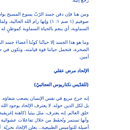
رجع إليه.
ومن هنا فإن دفن جسد الرّبّ يسوع المسيح بواسطة
صوفيم (١ صم ١: ١) وإنها رام ال
السماوية، أي ينعم بالحياة السماوية كموطنٍ له 
وما هو هذا الجسد إلا حياتُنا كونُنا أعضاءَ جسد ا
الصخرة، فتحمل حياتنا قوة قيامته، وتكون في صحبة
آمين.
الإلحاد مرض عقلي
(للقدّيس نكتاريوس العجائبيّ)
إنه جرح مريع في نفس الإنسان يصعب شفاؤه. الإ
بل لكل الذين حوله. لا يعترف الإلحاد بوجود ال
خلق العالم. إنه يعترف، مثل بيثيا (كاهنة إغريق
وأنها تستمر وتُحفَظ من خلال تفاعلات عشوائية 
أصيلة للنواميس الطبيعية... يعلن الإلحاد بحريّ