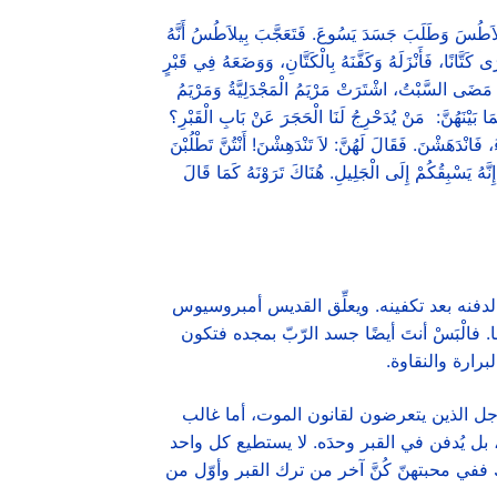
طُسَ وَطَلَبَ جَسَدَ يَسُوعَ. فَتَعَجَّبَ بِيلاَطُسُ أَنَّهُ
َانًا، فَأَنْزَلَهُ وَكَفَّنَهُ بِالْكَتَّانِ، وَوَضَعَهُ فِي قَبْرٍ
ا مَضَى السَّبْتُ، اشْتَرَتْ مَرْيَمُ الْمَجْدَلِيَّةُ وَمَرْيَمُ
َا بَيْنَهُنَّ: مَنْ يُدَحْرِجُ لَنَا الْحَجَرَ عَنْ بَابِ الْقَبْرِ؟
 فَانْدَهَشْنَ. فَقَالَ لَهُنَّ: لاَ تَنْدَهِشْنَ! أَنْتُنَّ تَطْلُبْنَ
هُ يَسْبِقُكُمْ إِلَى الْجَلِيلِ. هُنَاكَ تَرَوْنَهُ كَمَا قَالَ
فنه بعد تكفينه. ويعلِّق القديس أمبروسيوس
 فالْبَسْ أنتَ أيضًا جسد الرّبّ بمجده فتكون
لبرارة والنقاوة.
جل الذين يتعرضون لقانون الموت، أما غالب
بل يُدفن في القبر وحدَه. لا يستطيع كل واحد
ك ففي محبتهنّ كُنَّ آخر من ترك القبر وأوّل من