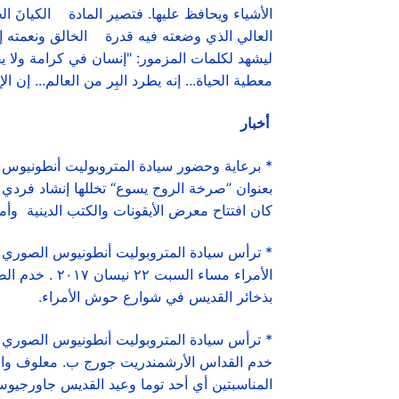
الأشياء ويحافظ عليها. فتصير المادة الكيانَ ال
العالي الذي وضعته فيه قدرة الخالق ونعمته إلى
معطية الحياة... إنه يطرد البِر من العالم... إن 
أخبار
* برعاية وحضور سيادة المتروبوليت أنطونيوس
بعنوان ”صرخة الروح يسوع“ تخللها إنشاد فردي 
كان افتتاح معرض الأيقونات والكتب الدينية وأ
* ترأس سيادة المتروبوليت أنطونيوس الصور
الأمراء مساء
بذخائر القديس في شوارع حوش الأمراء.
خدم القداس الأرشمندريت جورج ب. معلوف وال
المناسبتين أي أحد توما وعيد القديس جاورجيو