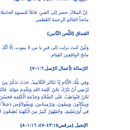
إنَّ الملاكَ حضرَ إلى القبرِ، قائلاً للنسوةِ الحامل
مانحاً العالمَ الرحمةَ العُظمى
القنداق (اللّحن الثّامن)
وَلَئِنْ كنتَ نزلت إلى قبرٍ يا من لا يموت، إلّا أنَّ
مانحَ الواقِعِينَ القِيَام.
الرّسالة (أعمال الرّسل
١:٦-٧
)
وَفِي تِلْكَ الأَيَّامِ إِذْ تَكَاثَرَ التَّلاَمِيذُ، حَدَثَ تَذَمُّرٌ مِنَ ا
يُرْضِي أَنْ نَتْرُكَ نَحْنُ كَلِمَةَ اللهِ وَنَخْدِمَ مَوَائِدَ. فَا
نَحْنُ فَنُواظِبُ عَلَى الصَّلاَةِ وَخِدْمَةِ الْكَلِمَةِ فَحَسُنَ 
وَنِيكَانُورَ، وَتِيمُونَ، وَبَرْمِينَاسَ، وَنِيقُولاَوُسَ دَخِيلاً أَنْط
فِي أُورُشَلِيمَ، وَجُمْهُورٌ كَثِيرٌ مِنَ الْكَهَنَةِ يُطِيعُونَ ال
الإنجيل (مرقس٤٣:١٥-٤٧، ١:١٦-٨)