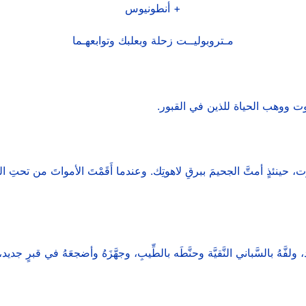
+ أنطونيوس
مـتروبوليــت زحلة وبعلبك وتوابعهـما
 ووهب الحياة للذين في القبور.
، حينئذٍ أمتَّ الجحيمَ ببرقِ لاهوتِك. وعندما أَقَمْتَ الأمواتَ من تحتِ الث
لفَّهُ بالسَّباني النَّقيَّة وحنَّطَه بالطِّيبِ، وجهَّزَهُ وأضجعَهُ في قبرٍ جديد،