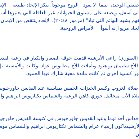
حقيقي الوحيد، بينما لا يعود الروح موجوداً. ينكر الإلحاد طبيعة ال
 أسفل، ويضعه على مستوى الحيوانات غير العاقلة التي يعتبرها أسلاف ذ
ليشهد لكلمات المزمور: "إنسان في كرامة ولا يفهم يشبه البهائم 
الإلحاد مريع! إنه أسوأ الأمراض الروحية.
 (الصوري) راعي الأبرشية قدمت جوقة الصغار والكبار في رعية الق
للأخ سليمان بو هنود وتأملات للأخ مطانوس عواد. وكانت والأمسية ب
مور كنسية أخرى ثم كانت مائدة محبة شارك فيها الجميع.
ي صلاة الغروب وكسر الخبزات الخمس بمناسبة عيد القديس جاورج
 السبت ٢٢ نيسان ٢٠١٧ . خدم الصلاة الأب ميخائيل خوري كاهن الرعية والشماس نكتاري
أرشيدياكون إرمياء عزام والشماس نكتاريوس ابراهيم والشماس موس
س.