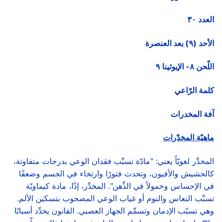
العدد
٣٠
الأحد (
٩
) بعد العنصرة
اللّحن
٨
- الإيوثينا
٩
كلمة الرّاعي
آفة المخدرات
ماهيّة المخدّرات
المخدِّر لغويّاً يعني: "مادّة تسبِّب فقدان الوعي بدرجات متفاوتة،
كالحشيش والأفيون، وتحدث فتورًا وارتخاء في الجسم وضعفًا
في الإحساس وخمولاً في الذِّهن". المخدِّر، إذًا، مادة كيماويّة
تسبِّب النعاس والنوم أو غياب الوعي المصحوب بتسكين الألم.
وهي تسبّب الإدمان وتسمِّم الجهاز العصبي. القانون يحدِّد أسبابًا