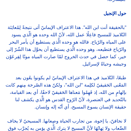
حول الإنجيل
"بالحقيقة أنت ابن الله". هذا الاعتراف الإيمانيّ أتى نتيجةً لِمُعايَنَة
التّلاميذ للمسيح فاعِلًا عمل الله، لأنّ الله وحده هو الّذي يسود
على المياه والرّياح. فالله هو وحده الَّذي يستطيع أن يأمر البحر
والرّياح فتطيعه، وهو وحده الَّذي يستطيع أن يحوِّل هذا الشّرّ إلى
خير، كما حصل في حدث الخروج لمّا صارت المياه موتًا لِفِرعَوْن
وجيشه وحياةً لإسرائيل.
طبعًا، التّلاميذ في هذا الاعتراف الإيمانيّ لم يكونوا يعُون بعد
المَعْنى الحَقيقيّ لكلِمة "ابن الله"، ولكنّ هذه الصّرخة مِنهم كانت
بإلهامٍ من الله، إذ فَهِمُوا مَعناها الحَقيقيّ لاحقًا، أي بعد القيامة،
بالتّحديد في العنصرة، لأنّ الرّوح القدس هو الَّذي يكشف لنا
حقيقة الإنسان يسوع المسيح، أي أنّه إله وإنسان.
لا نخافنّ، يا إخوة، من تجارب الحياة وصِعابها. المسيحيّ لا يخاف
الصِّعاب ولا يَهابُهَا لأنَّ المسيح لا يترك الَّذي يؤمن به يُجرَّب فوق