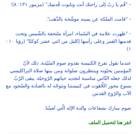
- "قُم يا ربّ إلى راحتك أنت وتابوت قُدسِك" (مزمور ١٣١: ٨)؛
- "قامت الملكة عن يمينه موشّحة بالذّهب".
- "ظهرت علامة في السّماء، امرأة ملتحفة بالشّمس وتحت
قدميها القمر وعلى رأسها إكليل من اثني عشر كوكبًا" (رؤيا ١٠ :
١)
عندما نقول تفرح الكنيسة بقدوم صوم السّيّدة، ذلك لأنّ
المؤمنين يحبّونه وينتظرون صلواته ومن بينها صلاة البراكليسي.
لذلك جعله النّاس مناسبة لتجديد حياتهم الرّوحيّة. يبقى الرّبّ
يسوع محور اللّاهوت في كنيستنا ونتوجّه له بالعبادة والسّجود مع
الآب والرّوح القدس.
صوم مبارك بشفاعات والدة الإله الّتي تُعينُنا.
انقر هنا لتحميل الملف