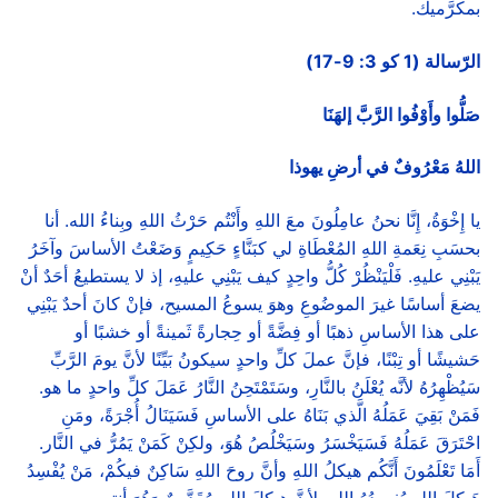
بمكرَّميك.
الرّسالة (1 كو 3: 9-17)
صَلُّوا وأَوْفُوا الرَّبَّ إلهَنَا
اللهُ مَعْرُوفٌ في أرضِ يهوذا
يا إِخْوَةُ، إِنَّا نحنُ عامِلُونَ معَ اللهِ وأَنْتُم حَرْثُ اللهِ وبِناءُ الله. أنا
بحسَبِ نِعَمةِ اللهِ المُعْطَاةِ لي كبَنَّاءٍ حَكِيمٍ وَضَعْتُ الأساسَ وآخَرُ
يَبْنِي عليهِ. فَلْيَنْظُرْ كُلُّ واحِدٍ كيف يَبْنِي عليهِ، إذ لا يستطيعُ أحَدٌ أنْ
يضعَ أساسًا غيرَ الموضُوعِ وهوَ يسوعُ المسيح، فإنْ كانَ أحدٌ يَبْنِي
على هذا الأساسِ ذهبًا أو فِضَّةً أو حِجارةً ثَمينةً أو خشبًا أو
حَشيشًا أو تِبْنًا، فإنَّ عملَ كلِّ واحدٍ سيكونُ بَيِّنًا لأنَّ يومَ الرَّبِّ
سَيُظْهِرُهُ لأنَّه يُعْلَنُ بالنَّارِ، وسَتَمْتَحِنُ النَّارُ عَمَلَ كلِّ واحدٍ ما هو.
فَمَنْ بَقِيَ عَمَلُهُ الَّذي بَنَاهُ على الأساسِ فَسَيَنَالُ أُجْرَةً، ومَنِ
احْتَرَقَ عَمَلُهُ فَسَيَخْسَرُ وسَيَخْلُصُ هُوَ، ولكِنْ كَمَنْ يَمُرُّ في النَّار.
أَمَا تَعْلَمُونَ أَنَّكُم هيكلُ اللهِ وأنَّ روحَ اللهِ سَاكِنٌ فيكُمْ، مَنْ يُفْسِدُ
هَيكلَ اللهِ يُفسِدُهُ الله. لأنَّ هيكلَ اللهِ مُقَدَّسٌ وَهُوَ أنتم.