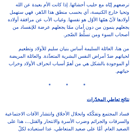
ترضعهم إيّاه مع حليب أحشائها. إذا كانت الأم بعيدة عن الله
وتحيا خارج الكنيسة، أي بحسب منطق هذا الدّهر، فهي ستهمل
أولادها لأنّ همّها الأوّل هو نفسها. وغياب الأب عن مرافقة أولاده
يجعلهم ينمون من دون أمان ممّا يجعلهم عرضة للإنفساد من
أصحاب السوء ومن تسلُّط الضّجر.
من هنا، العائلة السليمة أساس بنيان سليم للأولاد وتطعيم
لحياتهم ضدّ أمراض النفس البشرية المتعدِّدة. والعائلة المريضة
أو الموجودة بالشكل هي من أهمّ أسباب انحراف الأولاد وخراب
حياتهم.
* * *
نتائج تعاطي المخدّرات
فساد المجتمع وتفكّكه وانحلال الأخلاق وانتشار الآفات الاجتماعية
والسرقات والجرائم وضرب الأسرة والانتحار والقتل...، هذا على
الصعيد العام. أمَّا على صعيد المتعاطي، عدا استعباده لكلّ