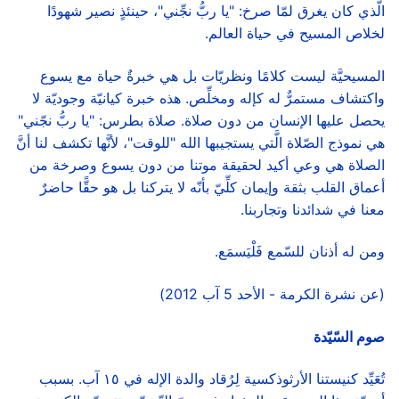
الَّذي كان يغرق لمّا صرخ: "يا ربُّ نجِّني"، حينئذٍ نصير شهودًا
لخلاص المسيح في حياة العالم.
المسيحيَّة ليست كلامًا ونظريّات بل هي خبرةٌ حياة مع يسوع
واكتشاف مستمرٌّ له كإله ومخلِّص. هذه خبرة كيانيّة وجوديّة لا
يحصل عليها الإنسان من دون صلاة. صلاة بطرس: "يا ربُّ نجّني"
هي نموذج الصّلاة الَّتي يستجيبها الله "للوقت"، لأنَّها تكشف لنا أنَّ
الصلاة هي وعي أكيد لحقيقة موتنا من دون يسوع وصرخة من
أعماق القلب بثقة وإيمان كلِّيّ بأنّه لا يتركنا بل هو حقًّا حاضرٌ
معنا في شدائدنا وتجاربنا.
ومن له أذنان للسّمع فَلْيَسمَع.
(عن نشرة الكرمة - الأحد 5 آب 2012)
صوم السّيّدة
تُعَيِّد كنيستنا الأرثوذكسية لِرُقاد والدة الإله في ١٥ آب. بسبب