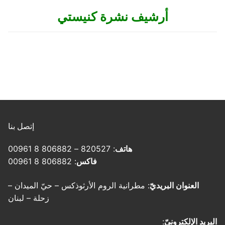
أرشيف نشرة كنيستي
إتصل بنا
هاتف
: 820527 – 806882 8 00961
فاكس
: 806882 8 00961
العنوان البريديّ
: مطرانية الروم الأرثوذكس – حيّ الميدان –
زحلة – لبنان
البريد الإلكترونيّ
: