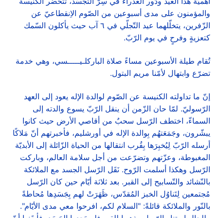
أهميّة هذا العيد ودَور العذراء في سِرّ التّجسّد، تتحضّر الكنيسة
والمؤمنون على مدى أسبوعين من الصّوم الاِنقطاعيّ عن
الزّفرين، يتخلّلهما عيد التّجلّي في ٦ آب حيث يأكلون السّمك
كتعزيةٍ وفرحٍ في يوم الرّبّ.
تُقام طيلة الأسبوعين مساءً صلاة الباركلـيـــــسي، وهي خدمة
تضرّع وابتهال لأمّنا مريم البتول.
إنّ ما تداولته الكنيسة عن الصّوم لوالدة الإله يعود إلى العهد
الرّسوليّ. لمّا حان الزّمن أن ينقل الرّبّ يسوع والدته إلى
السماءّ، اختطف الرّسل سحبٌ من أقاصي الأرض حيث كانوا
يبشّرون، وجَمَعَتهُم بِوالدة الإله في أورشليم، فأخبرتهم أنّ مَلاكًا
أرسله الرّبّ لِيُخبِرَها بِقُرب انتقالها من الحياة الزّائلة إلى الأبديّة
المغبوطة، وعزّتهم وتضرّعت من أجل سلامة العالم، وباركت
الرّسل وهكذا أسلمت الرّوح. نَقَل الرّسل الجسد مع الملائكة
بالنّشائد والتّسابيح إلى القبر. بعد ثلاثة أيّام حين كان الرّسل
مُجتمعين لِتَناوُل الخبز المُقدّس، ظَهَرَتْ لهم بِجَسَدِها مُحاطةً
بالنّور والملائكة قائلةً: "السلام لكم، افرحوا معي مدى الأيّام".
وللحال استنار الرّسل وذهبوا للقبر فلم يَجِدوا الجَسَد، فأيقَنوا أنّ