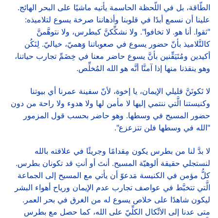
الطّاقة، بل في اللّحظة الحاسمة يأتيه ماشيًا على البحر الهائج.
علينا أن نسمع أبدًا في قلوبنا وأذهاننا صرخة يسوع لتلاميذه:
"ثقوا. أنا هو. لا تخافوا". ولا نشكِّكنَّ كبطرس، ولا نتوهَّمنَّ
كالتَّلاميذ بأنّ حضور يسوع في صعوباتنا وَهميّ، خياليّ. لِنَكُن
أكيدين ومُتَيَقِّنين بأنَّ يسوع حاضر معنا في خِضَمِّ تجارب حياتنا،
وهو ينقذنا منها إذا آمنَّا أنَّه هو الله المُخلِّص.
لا نَكونَنَّ قليلي الإيمان، يا إخوة، لأنّ سفينة عمرنا أي بيوتنا
وكنيستنا الَّتي ننتمي إليها لا مأمن لها ولا هدوء ولا راحة من دون
حضور المسيح في وسطها. وهو حاضر بحسب قول المزمور
"الله في وسطها فلن تتزعزع".
لا بدَّ لنا من بطرس يكون مِقدامًا وجريئًا في علاقته بالله
لنستجلي حقيقة ألوهيّة المسيح. أنتَ أو أنتِ قد تكونان بطرس.
كلُّ مؤمن في الكنيسة مَدعوّ أن يأتي مع المسيح إلى الجماعة
الَّتي تتخبَّط في عواصف تجارب عدم الإيمان ورياح أهواء البشر
ليكون شاهدًا على خلاص يسوع له من الغرق في بحر العمر.
متى عدنا إلى الاتِّكال الكلِّيّ على الله، كما حصل مع بطرس