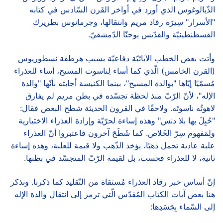
الذّيالوغوس الذي أورد في أواخر القَرن السّادس في كتابه
"الأسرار" سِيرَة رقاد مريم وانتقالها، وجرمانوس بطريرك
القسطنطينيّة والقدّيس يوحنّا الدّمشقيّ.
وأتت بعض الخطب الآبائيّة دفاعيّة بسبب هرطقة نسطوريوس
(القرن الخامس) الّذي كما أساء لِناسوت المسيح، أساء للعذراء
مُسمّيًا إيّاها "بوالدة المسيح"، بينما الكنيسة أجابته بأنّها "والدة
الإله"، لأنّ الرّبّ منذ لحظة تجسّده في بطن مريم لم يفارق
لاهوتُه ناسوتَه. ولاحقًا في القرون الحديثة شطح البعض فقال:
"حُبِلَ بها بلا دنس" وهذه إساءة لحرّيّة وإرادة العذراء الاختيارية
ولِمَفهوم سِرّ الخَلاص. كما شَطَحَ آخرون فاعتبروا أنّ العذراء
علبة عادية تحمل ذهبًا، يؤخذ الذّهب ولا قيمة للعلبة، وهذه إساءة
ثانية، لا للعذراء فحسب، بل لقيمة الرّبّ المتجسّد في بطنها.
إنّ أساس خبر رقاد العذراء مُستقاة من التّقليد كما ذكرنا. ونذكر
هنا بعض آيات الكتاب المُقدّس الّتي ترمز إلى انتقال والدة الإله
إلى السّماء بِجَسَدِها: