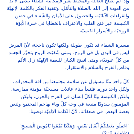
وإذا لم تُصلَح العائلة والمحيط تغيَّر فإمكانيّة الشفاء تتدنّى. لا بدّ
من العودة إلى الله بالصلاة والتأمّل، وتنقية الفكر بالكلمة الإلهيّة
والقراءات الآبائيّة، والحصول على الأمان والشّفاء في حضن
الكنيسة عبر فتح القلب والاعتراف بالخطايا في خبرة الأبوّة
الروحيّة والأسرار الكنسيّة...
مسيرة الشفاء قد تكون طويلة ولكنها تكون ناجحة، لأنّ المرض
ليس في البدن بل في الروح، ومتى شُفيَت الروح يتحرَّر الجسد
من كلّ عبوديّة، ومتى انفتح الكيان للنعمة الإلهيّة زال الألم
وفاض الفرح والسلام والاستقرار.
كلّ واحد منّا مسؤول عن سلامة مجتمعنا من آفة المخدرات،
ولكل واحد دوره. فلنبدأ ببناء عائلات مسيحيّة مؤمنة ممارسة،
ولتكن الكنيسة بيتًا لكلّ إنسان في الفرح والحزن، وليكن
المؤمنون سدودًا منيعة في وجه كلّ وباء يهاجم المجتمع ولنعن
بعضنا البعض في ضعفاتنا، لأنّ الكلمة الإلهيّة توصينا:
"اِحْمِلُوا بَعْضُكُمْ أَثْقَالَ بَعْضٍ، وَهكَذَا تَمِّمُوا نَامُوسَ الْمَسِيحِ"
(غلاطية 6: 2).