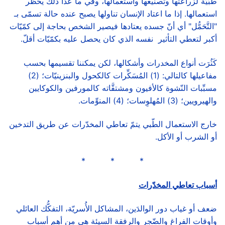
طبّيّة لزراعتها وتصنيعها واستعمالها، وفي ما عدا ذلك يحظّر
استعمالها. إذا ما اعتاد الإنسان تناولها يصبح عنده حالة تسمّى بـ
"التَّحَمُّل" أي أنّ جسده يعتادها فيصير الشخص بحاجة إلى كمّيّات
أكبر لتعطي التأثير نفسه الذي كان يحصل عليه بكمّيّات أقلّ.
كَثُرَت أنواع المخدرات وأشكالها، لكن يمكننا تقسيمها بحسب
مفاعيلها كالتالي: (1) المُسَكِّرات كالكحول والبنزينيّات؛ (2)
مسبِّبات النّشوة كالأفيون ومشتقَّاته كالمورفين والكوكايين
والهيرويين؛ (3) المُهلوِسات؛ (4) المنوِّمات.
خارج الاستعمال الطّبي يتمّ تعاطي المخدّرات عن طريق التدخين
أو الشرب أو الأكل.
* * *
أسباب تعاطي المخدّرات
ضعف أو غياب دور الوالدَين، المشاكل الأُسريّة، التفكُّك العائلي
وأوقات الفراغ والضّجر والرفقة السيئة هي من أهم أسباب