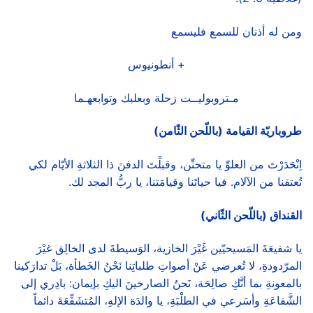
ومن له أذنان للسمع فليسمع
+ أنطونيوس
مـتروبوليــت زحلة وبعلبك وتوابعهـما
طروباريّة القيامة (باللّحن الثّامن)
اِنْحَدَرْتَ من العلوِّ يا متحنِّن، وقبلْتَ الدفنَ ذا الثلاثةِ الأيّام لكي
تُعتقنا من الآلام. فيا حياتَنا وقيامَتنا، يا ربُّ المجد لك.
القنداق (باللّحن الثّاني)
يا شفيعَةَ المَسيحيّين غَيْرَ الخازية، الوَسيطةَ لدى الخالِق غيْرَ
المرّدودةِ، لا تُعرضي عَنْ أصواتِ طلباتِنا نَحْنُ الخَطأة، بَلْ تدارَكينا
بالمعونةِ بما أنَّكِ صالِحَة، نَحنُ الصارخينَ اليكِ بإيمان: بادِري إلى
الشَّفاعَةِ وأسَرعي في الطلْبَةِ، يا والدَة الإلهِ، المُتشَفِّعَةَ دائماً