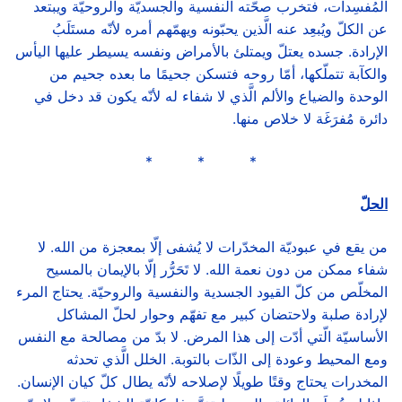
المُفسِدات، فتخرب صحّته النفسية والجسديّة والروحيّة ويبتعد
عن الكلّ ويُبعِد عنه الَّذين يحبّونه ويهمّهم أمره لأنّه مستَلَبُ
الإرادة. جسده يعتلّ ويمتلئ بالأمراض ونفسه يسيطر عليها اليأس
والكآبة تتملّكها، أمّا روحه فتسكن جحيمًا ما بعده جحيم من
الوحدة والضياع والألم الَّذي لا شفاء له لأنّه يكون قد دخل في
دائرة مُفرَغَة لا خلاص منها.
* * *
الحلّ
من يقع في عبوديّة المخدّرات لا يُشفى إلّا بمعجزة من الله. لا
شفاء ممكن من دون نعمة الله. لا تَحَرُّر إلّا بالإيمان بالمسيح
المخلّص من كلّ القيود الجسدية والنفسية والروحيّة. يحتاج المرء
لإرادة صلبة ولاحتضان كبير مع تفهّم وحوار لحلّ المشاكل
الأساسيّة الّتي أدّت إلى هذا المرض. لا بدّ من مصالحة مع النفس
ومع المحيط وعودة إلى الذّات بالتوبة. الخلل الَّذي تحدثه
المخدرات يحتاج وقتًا طويلًا لإصلاحه لأنّه يطال كلّ كيان الإنسان.