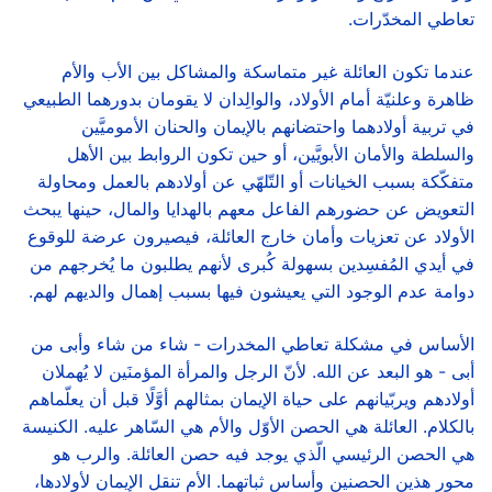
تعاطي المخدّرات.
عندما تكون العائلة غير متماسكة والمشاكل بين الأب والأم
ظاهرة وعلنيّة أمام الأولاد، والوالِدان لا يقومان بدورهما الطبيعي
في تربية أولادهما واحتضانهم بالإيمان والحنان الأموميَّين
والسلطة والأمان الأبويَّين، أو حين تكون الروابط بين الأهل
متفكّكة بسبب الخيانات أو التّلهّي عن أولادهم بالعمل ومحاولة
التعويض عن حضورهم الفاعل معهم بالهدايا والمال، حينها يبحث
الأولاد عن تعزيات وأمان خارج العائلة، فيصيرون عرضة للوقوع
في أيدي المُفسِدين بسهولة كُبرى لأنهم يطلبون ما يُخرجهم من
دوامة عدم الوجود التي يعيشون فيها بسبب إهمال والديهم لهم.
الأساس في مشكلة تعاطي المخدرات - شاء من شاء وأبى من
أبى - هو البعد عن الله. لأنّ الرجل والمرأة المؤمنَين لا يُهملان
أولادهم ويربّيانهم على حياة الإيمان بمثالهم أوَّلًا قبل أن يعلّماهم
بالكلام. العائلة هي الحصن الأوّل والأم هي السّاهر عليه. الكنيسة
هي الحصن الرئيسي الّذي يوجد فيه حصن العائلة. والرب هو
محور هذين الحصنين وأساس ثباتهما. الأم تنقل الإيمان لأولادها،