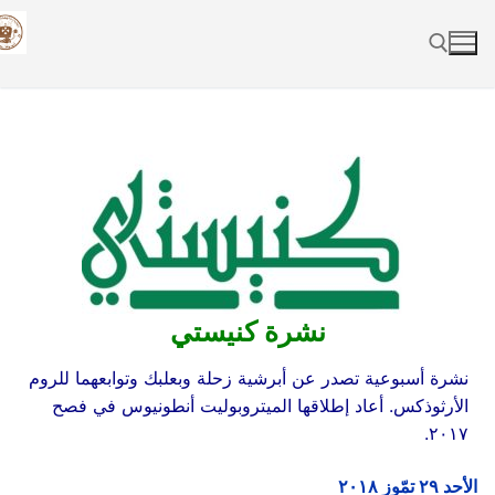
Skip
to
content
Search for:
نشرة كنيستي
نشرة أسبوعية تصدر عن أبرشية زحلة وبعلبك وتوابعهما للروم
الأرثوذكس. أعاد إطلاقها الميتروبوليت أنطونيوس في فصح
٢٠١٧.
الأحد
۲٩
تمّوز
۲٠١٨