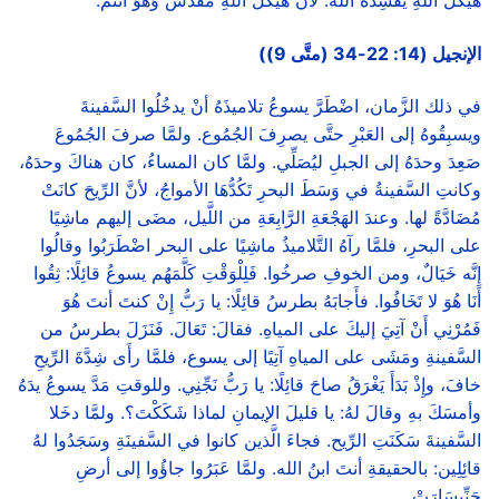
الإنجيل (14: 22-34 (متَّى 9))
في ذلك الزَّمان، اضْطَرَّ يسوعُ تلاميذَهُ أنْ يدخُلُوا السَّفينةَ
ويسبِقُوهُ إلى العَبْرِ حتَّى يصرِفَ الجُمُوع. ولمَّا صرفَ الجُمُوعَ
صَعِدَ وحدَهُ إلى الجبلِ ليُصَلِّي. ولمَّا كان المساءُ، كان هناكَ وحدَهُ،
وكانتِ السَّفينةُ في وَسَطَ البحرِ تَكُدُّهَا الأمواجُ، لأنَّ الرِّيحَ كانَتْ
مُضَادَّةً لها. وعندَ الهَجْعَةِ الرَّابِعَةِ من اللَّيل، مضَى إليهم ماشِيًا
على البحرِ، فلمَّا رآهُ التَّلاميذُ ماشِيًا على البحر اضْطَرَبُوا وقالُوا
إِنَّه خَيَالٌ، ومن الخوفِ صرخُوا. فَلِلْوَقْتِ كَلَّمَهُم يسوعُ قائِلًا: ثِقُوا
أَنَا هُوَ لا تَخَافُوا. فأَجابَهُ بطرسُ قائِلًا: يا رَبُّ إِنْ كنتَ أنتَ هُوَ
فَمُرْنِي أَنْ آتِيَ إليكَ على المياهِ. فقالَ: تَعَالَ. فَنَزَلَ بطرسُ من
السَّفينةِ ومَشَى على المياهِ آتِيًا إلى يسوع، فلمَّا رأَى شِدَّةَ الرِّيحِ
خافَ، وإِذْ بَدَأَ يَغْرَقُ صاحَ قائِلًا: يا رَبُّ نَجِّنِي. وللوقتِ مَدَّ يسوعُ يدَهُ
وأمسَكَ بهِ وقالَ لهُ: يا قليلَ الإيمانِ لماذا شَكَكْتَ؟. ولمَّا دخَلا
السَّفينةَ سَكَنَتِ الرِّيح. فجاءَ الَّذين كانوا في السَّفينَةِ وسَجَدُوا لهُ
قائِلِين: بالحقيقةِ أنتَ ابنُ الله. ولمَّا عَبَرُوا جاؤُوا إلى أرضِ
جَنِّيسَارَتْ.