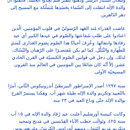
والدةَ الإلَه انتقلت إلى السّماء بِجَسَدِها مُتملّكة مع المسيح إلى
دهر الدّاهرين.
عاشت العَذراء مُنذ العَهد الرّسوليّ في قلوب المؤمنين، الّذين
اعتادوا على طلب شَفاعتها والصّوم في عيدها الكبير أي عيد
رقادها وانتقالها. وعُرِفَ أحيانًا هذا الصّوم بِصَوم العَذارى كَسَنَدٍ
للطّهارة والتَّبَتُّل. كما لم يكن مُقتصـرًا على الرّهبان والنّسّاك،
لذلك، وإن دخل في قوانين الصّوم الكنسيّة في القرن الحادي
عشر، إلاّ أنّه كان شائعًا بين المؤمنين في العالم منذ القرون
المسيحيّة الأولى.
سنة ١٢٩٧ أصدر الإمبراطور البيزنطيّ أندرونيكوس الثّاني، أمرًا
بالتّعييد وتكريم والدة الإله طيلة شهر آب. وهكذا يستمرّ الفرح
بوالدة الإله حتّى وَداع العيد في ٢٣ منه.
وكانت كنيسة أورشليم أعلنت عيد رُقاد والدة الإله في ١٥ آب
سنة ٤٢٥. وتَوالَت خطب الآباء القِدّيسين في مَديح وتمجيد
وتكريم مَريم البَتول، ومِنهم أندراوس الكريتيّ، وغريغوريوس