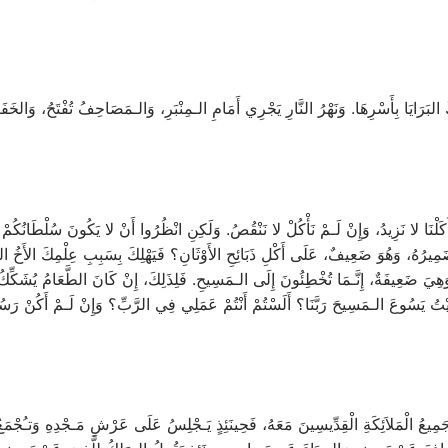
 البَرَايَا بِأَسْرِهَا. وَنَهْرُ النَّارِ يَجْرِي أَمَامِ الـمِنْبَرِ، وَالـمَصَاحِفُ تُفْتَحُ، وَالخَفَاي
نْ أَكَلْنَا لا نَزِيدُ، وَإِنْ لَـمْ نَأْكُلْ لا نَنْقُصُ. وَلَكِنِ انْظُرُوا أَنْ لا يَكُونَ سُلْطَانُكُمْ ه
َى ضَمِيرُهُ، وَهُوَ ضَعِيفٌ، عَلَى أَكْلِ ذَبَائِحِ الأَوْثَانِ؟ فَيَهْلِكَ بِسَبِبِ عِلْمِكَ الأَخُ 
هِيَ ضَعِيفَةٌ، إِنَّـمَا تُخْطِئُونَ إِلَى الـمَسِيحِ. فَلِذَلِكَ، إِنْ كَانَ الطَّعَامُ يُشَكِّكُ أَ
يْتُ يَسُوعَ الـمَسِيحَ رَبَّنَا؟ أَلَسْتُمْ أَنْتُمْ عَمَلِي فِي الرَّبِّ؟ وَإِنْ لَـمْ أَكُنْ رَسُول
عُ الْمَلاَئِكَةِ الْقِدِّيسِينَ مَعَهُ، فَحِينَئِذٍ يَـجْلِسُ عَلَى عَرْشِ مَـجْدِهِ وَتـُجْمَعُ إِل