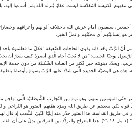
نة في مفهوم الكنيسة المُقَدَّسة ليست عقابًا يُنزله الله بمَن أساءوا إليه، بل
س أجمعين، سيقفون أمام عرش الله باختلاف ألوانهم وأعراقهم وحضاراتهم و
ر هو إنسانيّتُهم أي محبّتُهم وعملُ الخير.
ي أنَّ الرَّبّ وحّد ذاته بذوي الحاجات الضَّعيفة "فكلّ ما فعلتموهُ بأحد 
ّ بالقريب، ويحدّد دينونته حين يُكثر من العبادة الشّكليّة من دون خدمة ال
له. هذه هي الوصيَّة الجديدة الَّتي شدَّد عليها الرَّبّ يسوع وأوصانا بتطبيقه
ر حتّى المؤمنين منهم. وهو نوع من التَّجارب الشَّيطانيَّة الَّتي تهاجم من يحا
لّ قواه لكي يبعدهم عن طريق الله ويبرّد همَّتهم. الفتور هو التّراخي 
 القداسة. هذا الفتور حذّر منه إيليّا النّبيّ الشَّعب إذ قال لهم: "حَتَّى مَتَ
الرَّبُّ هُوَ اللهَ فَاتَّبِعُوهُ، وَإِنْ كَانَ الْبَعْلُ فَاتَّبِعُوهُ" (١ مل ٢١:١٨). هذا المعراج والتر