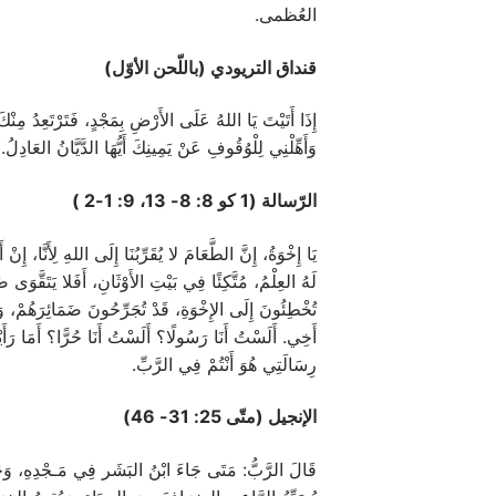
العُظمى.
قنداق التريودي (باللّحن الأوّل)
إِذَا أَتَيْتَ يَا اللهُ عَلَى الأَرْضِ بِمَجْدٍ، فَتَرْتَعِدُ مِنْكَ
وَأَهِّلْنِي لِلْوُقُوفِ عَنْ يَمِينِكَ أَيُّهَا الدَّيَّانُ العَادِلُ.
الرّسالة (1 كو 8: 8- 13، 9: 1-2 )
يَا إِخْوَةُ، إِنَّ الطَّعَامَ لا يُقَرِّبُنَا إِلَى اللهِ لِأَنَّا، إِ
لَهُ العِلْمُ، مُتَّكِئًا فِي بَيْتِ الأَوْثَانِ، أَفَلا يَتَقَّو
تُخْطِئُونَ إِلَى الإِخْوَةِ، قَدْ تُجَرِّحُونَ ضَمَائِرَهُمْ، وَ
أَخِي. أَلَسْتُ أَنَا رَسُولًا؟ أَلَسْتُ أَنَا حُرًّا؟ أَمَا رَأَ
رِسَالَتِي هُوَ أَنْتُمْ فِي الرَّبِّ.
الإنجيل (متّى 25: 31- 46)
قَالَ الرَّبُّ: مَتَى جَاءَ ابْنُ البَشَر فِي مَـجْدِهِ، وَجَمِي