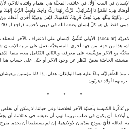
سان في البيت أوَّلًا، في عائلته. المحبَّة هي اهتمام وانتباه للآخَر، لأنّ 
ا هِيَ: اسْمَعْ يَا إِسْرَائِيلُ. الرَّبُّ إِلهُنَا رَبٌّ وَاحِدٌ. وَتُحِبُّ الرَّبَّ إِلهَكَ مِن
قط بل هو كلّ إنسان يضعه الله في دربي لأخدمه (راجع لو 10: 25 – 37).
التَّربية المسيحيَّة، عمليًّا، هي عكس التّربية الدّهريَّة (secular). الأولى تُنَشِّئُ الإن
تهلاك، هذا من جهة. من جهة أخرى، المسيحيَّة تعمل على تربية الإنسان ش
ّيَّة مع الآخَر مؤسَّسَة على معرفته وبالتّالي التّكامل معه، بينما الدّ
مشيئته الخاصَّة بغضّ النّظر عن وجود الآخَر أو حتّى على حساب هذا الأ
 منذ الطّفوليَّة، بناءً عليه هما الوالِدَان. هذان، إذا كانا مؤمنين ويعيشا
 تربيتهما أولاد دهريّون.
* * *
 تُذَكِّرنا الكنيسة بأهميّة الآخَر لخلاصنا وفي حياتنا. لا يمكن أن نخ
 أولادنا، أن يكون في صلب تربيتنا لهم، أن نعيشه في عائلاتنا، أن يجسِّ
 من خدمة العائلة فأيّ نموذج يقدّمان لأولادهما، إن لم يستطيعا أن يخدما