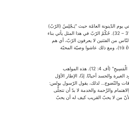
وم الدّينونة العامّة حيث "يَـجْلِسُ (الرّبّ)
فَيُمَيِّزُ بَعْضَهُمْ مِنْ بَعْضٍ كَمَا يُـمَيِّزُ الرَّاعِي الـخِرَافَ مِنَ الجِدَاءِ" (مت 25: 31 – 32). حُكْمُ الرّبّ في هذا المثل يأتي بناء
نّاس من الفئتين لا يعرفون الرّبّ، أي هم
أي الوثنيّين (τὰ ἔθνη)، ومع ذلك عاشوا وصيّة المحبّة
في الكنيسة يمنحنا الله مواهب ويحمّلنا مسؤوليّات بوصيّة محبّته "لأَجْلِ تَكْمِيلِ الْقِدِّيسِينَ لِعَمَلِ الْخِدْمَةِ، لِبُنْيَانِ جَسَدِ الْمَسِيحِ" (أف 4: 12). هذه المواهب
لغيرة والحسد أحيانًا. إذًا، الإطار الأوّل
علاقات والنّضوج... لذلك، يقول الرّسول بولس:
ِ، وَلاَ سِيَّمَا أَهْلُ بَيْتِهِ، فَقَدْ أَنْكَرَ الإِيمَانَ، وَهُوَ شَرٌّ مِنْ غَيْرِ الْمُؤْمِنِ" (1 تي 5: 8). المحبّة والاهتمام والرَّحمة والخدمة لا بدّ أن تتجلَّى
 لأنّ من لا يحبّ القريب كيف له أن يحبّ