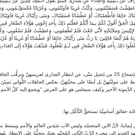
َ عَنْ يَـمِينِهِ وَالجِدَاءَ عَنِ يَسارِهِ. حِينَئِذٍ يَقُولُ الـمَلِكُ لِلَّذِينَ عَنْ يَـمِينِهِ تَعَ
عَطِشْتُ فَسَقَيْتُمُونِي، وَكُنْتُ غَرِيبًا فَآوَيْتُمُونِي، وَعُرْيَانًا فَكَسَوْتُـمُونِي، وَمَرِ
يْنَاكَ جَائِعًا فَأَطْعَمْنَاكَ، أَوْ عَطْشَانًا فَسَقَيْنَاكَ، وَمَتَى رَأَيْنَاكَ غَرِيبًا فَآوَيْنَاكَ
ْ: الْحَقَّ أَقُولُ لَكُمْ بـِمَا أَنَّكُمْ فَعَلْتُم ذَلِكَ بِأَحَدِ إِخْوَتِي هَؤُلاَءِ الصِّغَارِ فَبِي
عَدَّةِ لإِبْلِيسَ وَمَلاَئِكَتِهِ لأَنِّي جُعْتُ فَلَمْ تُطْعِمُونِي، وَعَطِشْتُ فَلَمْ تَسْقُونِي، وَ
ُ هُمْ أَيْضًا قَائِلِينَ: يَا رَبُّ مَتَى رَأَيْنَاكَ جَائِعًا أَوْ عَطْشَانًا أَوْ غَرِيبًا أَوْ عُرْيَ
َفْعَلُوا ذَلِكَ بِأَحَدِ هَؤُلاَءِ الصِّغارِ فَبِي لَـمْ تَفْعَلُوهُ. فَيَذْهَبُ هَؤُلاَءِ إِلَى العَذَابِ ا
بعد أنْ تَحدَّث الرَّبُّ يسوع المسيح في بداية الإصحاح 25 من إنجيل متّى، عن انتظار العذارى ل
ى بتوليَّتهنَّ بل أيضًا على محبَّتهنَّ، بعكس الجاهلات اللَّواتي نسِيْنَ كل
ّا سيحدث في يوم الدَّينونة الأخير وكيف سيجلس هو على العرش "ويجمع إليه كلّ 
ثة حقائق أساسِيَّة تستحقُّ التَّأمُّل بها:
 إيماننا. لأنَّ الابن المتجسّد وليس الآب سَيَدين العالم والأمم ويبسط م
 الإنسان" (يوحنّا 27:5). يُهيّئنا العهد الجديد إلى مجيء الرَّبّ الثّاني المُحتّم بغتةً، ويَحثُّنا ع