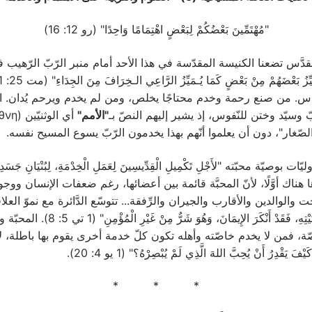
"مُهْتَمِّينَ بَعْضُكُمْ لِبَعْضٍ اهْتِمَامًا وَاحِدًا" (رو 12: 16)
دَّس تضعنا الكنيسة المقدّسة في هذا الأحد أمام منبر الرّبّ الرّهيب في ي
لنَّاس. من صنع رحمة وخدم محتاجًا يخلص، ومن لم يخدم ويرحم يُدان. ال
 وسيّد وختن للنّفوس، إذ يشير إليهم النصّ بـ
"الأمم"
لصّغار"، دون أن يعلموا أنّهم بهذا يخدمون الرّبّ يسوع المسيح نفسه.
هناك أوَّلًا، لأنّ المحبَّة قائمة بين أعضائها، رغم ضعفات الإنسان ووجود ا
ت والوالدين والأقارب والجيران والرِّفقة... تتوسّع الدَّائرة مع نموّ ال
"إِنْ كَانَ أَحَدٌ لاَ يَعْتَنِي بِخَاصَّتِه
لخاصّة، فمن لا يخدم خاصّته وأهله تكون كلّ خدمة أخرى يقوم بها باطلة،
قْدِرُ أَنْ يُحِبَّ اللهَ الَّذِي لَمْ يُبْصِرْهُ؟" (1 يو 4: 20).
* * *