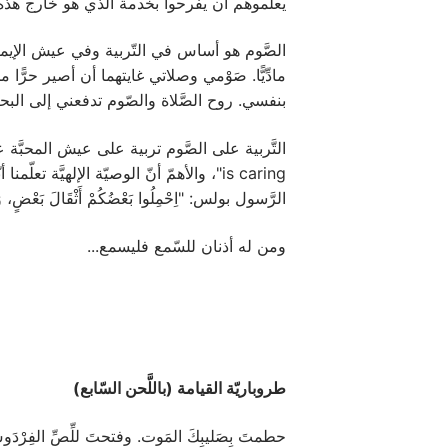
يعلّموهم أن يفرحوا بخدمة الَّذي هو خارج هذه ا
الصَّوم هو أساس في التّربية وفي عيش الإيمان،
مادِّيًّا. صَوْمي وصلاتي غايتهما أن أصير حرًّا
بنفسي. روح الصَّلاة والصّوم تدفعني إلى الب
is caring"، والأهمّ أنّ الوصيّة الإلهيّ
الرَّسول بولس: "اِحْمِلُوا بَعْضُكُمْ أَثْقَالَ بَعْضٍ، وَهكَذ
ومن له أذنان للسّمع فليسمع...
طروباريّة القيامة (باللَّحن السّابع)
حطمتَ بِصَليبِكَ المَوت. وفتحتَ للِّصِّ الفِرْدَوس. 