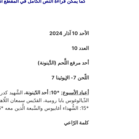
كما يمكن قراءة النص الكامل في المقطع أدن
الأحد 10 آذار 2024
العدد 10
أحد مرفع اللَّحم (الدَّينونة)
اللّحن 7- الإيوثينا 7
أعياد الأسبوع:
*10: أحد الدّينونة،
*15: الشُّهداء أغابيوس والسَّبعة الَّذين معه *16: تذكار جامع للآباء الأبرار، الشّهيد سابينوس المصريّ، البارّ خريستوذولس.
كلمة الرّاعي