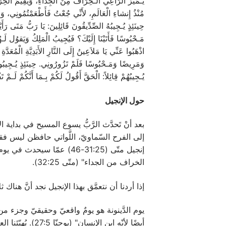
يُـمَيِّزُ الرَّاعِي الـخِرَافَ مِنَ الجِدَاءِ، وَيُقِيمُ الخِرَاف
مُنْذُ إِنشاءِ الْعَالَمِ، لأَنِّي جُعْتُ فَأَطْعَمْتُمُونِي، وَ
حِينَئِذٍ يُـجِيبُهُ الصِّدِّيقُونَ قَائِلِينَ: يَا رَبُّ مَتَى رَأَ
مَـحْبُوسًا فَأَتَيْنَا إِلَيْكَ؟ فَيُجِيبُ الْمَلِكُ وَيَقوُل لَـهُم
اذْهَبُوا عَنِّي يَا مَلاَعِينُ إِلَى النَّارِ الأَبَدِيَّةِ الْمُ
وَمَرِيضًا وَمَـحْبُوسًا فَلَمْ تَزُورُونِي. حِينَئِذٍ يُـجِيبُونَه
يُـجِيبُهُمْ قِائِلاً: الْحَقَّ أَقُولُ لَكُمْ بِـمَا أَنَّكُمْ لَـمْ ت
حول الإنجيل
إلى الفرح السّماويّ، اللَّواتي حافظن ليس فقط عل
إنجيل متّى (31:25-46) عم
الخراف من الجداء" (متّى 32:25).
إذا أردنا أن نتعمَّق بهذا الإنجيل نجد أنَّ هناك ثلا
يوم الدَّينونة هو يومٌ واقعيّ وحقيقيّ وجزء من
أيضًا لأنّه ابن