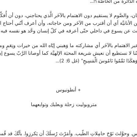
لدّائرة من الخاصَّة؟!...
 والصَّوم لا يستقيم دون الاهتمام بالآخَر الَّذي يحتاجني، دون أن أُفكّ
 من الأنانيَّة أي أن أقترب من الآخَر ومن حاجاته، وأن أعرف أنّني أحتاج ا
حث عن يسوع في داخلي حتّى أعرفه في كلّ إنسان وحَّد هو نفسه فيه أي 
َة تعلّمنا أنّنا لا نستطيع أن نعيش شريعة المحبَة الإلهيَّة كما أوصانا الرَّب
َا تَمِّمُوا نَامُوسَ الْمَسِيحِ" (غل 6: 2)...
+ أنطونيوس
متروبوليت زحلة وبعلبك وتوابعهما
وحوَّلتَ نَوْحَ حامِلاتِ الطّيب. وأمَرْتَ رُسلَكَ أن يَكرزِوا. بأنَّكَ قد قُمتَ أَ