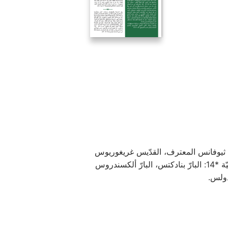
قته *11: القدّيس صفرونيوس بطريرك أورشليم *12: القدّيس ثيوفانس المعترف، القدّيس غريغوريوس
الذّيالوغوس بابا رومية، القدّيس سمعان اللّاهوتيّ الحديث *13: نقل عظام القدّيس نيكيفورس بطريرك القسطنطينيّة *14: البارّ بنادكتس، البارّ ألكسندروس