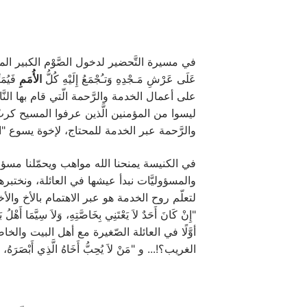
في مسيرة التَّحضير لدخول الصَّوْم الكبير المق
عَلَى عَرْشِ مَـجْدِهِ وَتـُجْمَعُ إِلَيْهِ كُلُّ
الأُمَمِ
على أعمال الخدمة والرَّحمة الّتي قام بها ا
ليسوا من المؤمنين الَّذين عرفوا المسيح كربّ
والرَّحمة عبر الخدمة للمحتاج، لإخوة يسوع "ا
والمسؤوليَّات نبدأ عيشها في العائلة، ونختبرها 
لتعلّم روح الخدمة هو عبر الاهتمام بالأخ والأخ
أوَّلًا في العائلة الصّغيرة مع أهل البيت وا
الغريب؟!... و "مَنْ لاَ يُحِبُّ أَخَاهُ الَّذِي أَبْصَرَهُ، كَيْفَ يَ