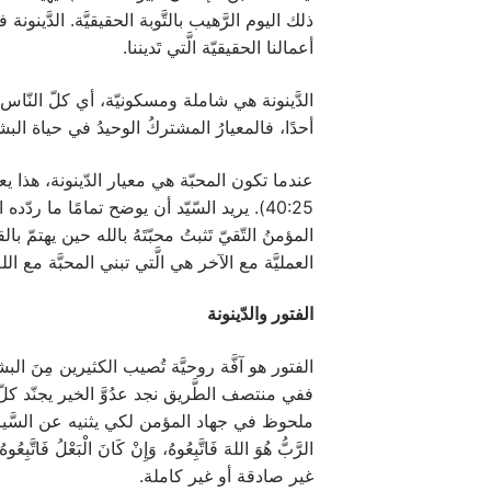
ذلك اليوم الرَّهيب بالتَّوبة الحقيقيَّة. الدَّينو
أعمالنا الحقيقيّة الَّتي تَديننا.
الدَّينونة هي شاملة ومسكونيّة، أي كلّ النّا
أحدًا، فالمعيارُ المشتركُ الوحيدُ في حياة البش
عندما تكون المحبّة هي معيار الدّينونة، هذا يعن
المؤمنُ التّقيّ تَثبتُ محبّتَهُ بالله حين يهتم
العمليَّة مع الآخر هي الَّتي تبني المحبَّة مع ال
الفتور والدّينونة
الفتور هو آفَّة روحيَّة تُصيب الكثيرين مِنَ البش
ففي منتصف الطَّريق نجد عدُوَّ الخير يجنّد ك
ملحوظ في جهاد المؤمن لكي يثنيه عن السَّير في طريق
غير صادقة أو غير كاملة.