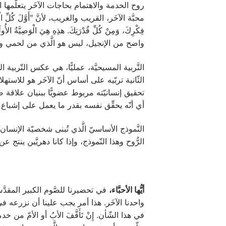
روح الخدمة والاهتمام بحاجات الآخَر يتعلّمها الإن
محبَّة الآخَر، القريب والغريب، لأنَّ "أَوَّلَ كُلِّ الْوَصَايَ
واضح من الإنجيل، ليس هو الَّذي من لحمي ودمي ف
الثّانية تربّيه على أساس أنّ الآخَر هو للاس
تحقيق إنسانيّته مربوط عضويًّا ببنيان علاقة صح
أي أنّه يحقِّق نفسه بقدر ما يعمل على إشباع 
النَّموذج الأساسيّ الَّذي تُبنى شخصيّة الإنسان،
الرُّوح وهذا النّموذج، وإذا كانا دهريَّين ينتج عن
أيُّها الأحبَّاء،
في تحضيرنا للصَّوم الكبير المقدَّس
واحدنا الآخَر. هذا أمر يجب علينا أن نزرعه في
في هذا الشّأن. إِنْ تَأَفَّفَ الأبُ أو الأمّ