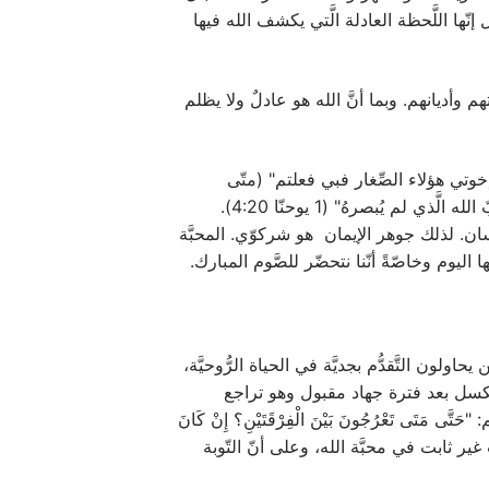
 إنّها اللَّحظة العادلة الَّتي يكشف الله فيها
أديانهم. وبما أنَّ الله هو عادلٌ ولا يظلم
إخوتي هؤلاء الصِّغار فبي فعلتم" (متّى
40:25). يريد السّيّد أن يوضح تمامًا ما ردّده الرَّسول يوحنّا الحبيب: "مَن لا يُحبّ أخاه الَّذي أبصرهُ كيف يقدرُ أن يحبّ الله الَّذي لم يُبصرهُ" (1 يوحنّا 4:20).
إنسان. لذلك جوهر الإيمان هو شركوّي. المحبَّة
ا اليوم وخاصّةً أنّنا نتحضّر للصَّوم المبارك.
ولون التَّقدُّم بجديَّة في الحياة الرُّوحيَّة،
والكسل بعد فترة جهاد مقبول وهو تراجع
ى تَعْرُجُونَ بَيْنَ الْفِرْقَتَيْنِ؟ إِنْ كَانَ
دُّد بين الفرقتين يدلّ على أن القلب غير ثابت في محبَّة الله، وعلى أنّ التّوبة