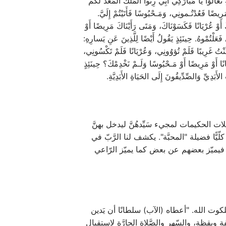
الَوْا يَا مُبَارَكِي أَبِي رِثُوا الْمُلْكَ الْمُعَدَّ لَكُمْ
يضًا فَعُدْتُـمونِي، وَمَـحْبُوسًا فَأَتَيْتُمْ إِلَيَّ.
 أَوْ عُرْيَانًا فَكَسَوْنَاكَ، وَمَتَى رَأَيْنَاكَ مَرِيضًا أَوْ
 فَعَلْتُمْوهُ. حِينَئِذٍ يَقُولُ أَيْضًا لِلَّذِينَ عَنِ يَسارِهِ:
كُنْتُ غَرِيبًا فَلَمْ تُؤوُونِي، وَعُرْيَانًا فَلَمْ تَكْسُونِي،
انًا أَوْ مَرِيضًا أَوْ مَـحْبُوسًا وَلَـمْ نَخْدِمْكَ؟ حِينَئِذٍ
لأَبَدِيِّ وَالصِّدِّيقُونَ إِلَى الحَيَاةِ الأَبَدِيَّةِ.
عريسهنَّ وترقُّب العاقلات الحكيمات لمجيء سَيِّدهُنَّ ليدخل بهنَّ
ّيًّا فضيلة "المحبَّة". يكشف لنا الرَّبّ في
الأمم فيميّز بعضهم عن بعض كما يميّز الرّاعي
لكوت الله. "أعطاه (الآب) سلطانًا أن يَدين
لى الانتظار بلهفة ويقظة، والسّهر والصَّلاة الحارَّة لاستقبال