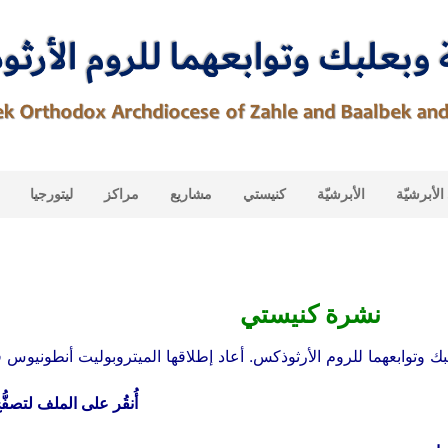
لأبرشيّة
الأبرشيّة
كنيستي
مشاريع
مراكز
ليتورجيا
نشرة كنيستي
توابعهما للروم الأرثوذكس. أعاد إطلاقها الميتروبوليت أنطونيوس في ف
أُنقُر على الملف لتصف