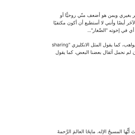
ِر بغيري وبمن هو أضعف منّي روحيًّا أو
لآخَر أيضًا وأنني لا أستطيع أن أكون مكتفيًا
في إخوته "الصِّغار"...
التَّربية على الصَّوم تربية على عيش المحبَّة عبر الاهتمام بالآخَر أي مشاركته ما وَهبني إيّاه الله من خيرات ونِعَمٍ ومواهب، كما يقول المثل الانكليزي "sharing
ّ يسوع إن لم نحمل أثقال بعضنا البعض، كما يقول
يُّها المسيحُ الإله. مانِحًا العالمَ الرَّحمةَ