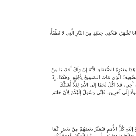
َا تُشْهَرُ، فَنَجِّنِي حِينَئِذٍ مِنَ النَّارِ الَّتِي لا تُطْفَأُ،
َذَا مَعْثَرَةً لِلضُّعَفَاءِ. لِأَنَّهُ إِنْ رَآكَ أَحَدٌ، يَا مَنْ
الضَّعِيفُ الَّذِي مَاتَ الـمَسِيحُ لِأَجْلِهِ. وهَكَذَا، إِذْ
خِي، فَلا آكُلُ لَحْمًا إِلَى الأَبَدِ لِئَلَّأ أُشَكِّكَ
ًا إِلَى آخَرِينَ، فَإِنِّي رَسُولٌ إِلَيْكُمْ لِأَنَّ خَاتَمَ
َيْهِ كُلُّ الأُمَمِ فَيُمَيِّزُ بَعْضَهُمْ مِنْ بَعْضٍ كَمَا