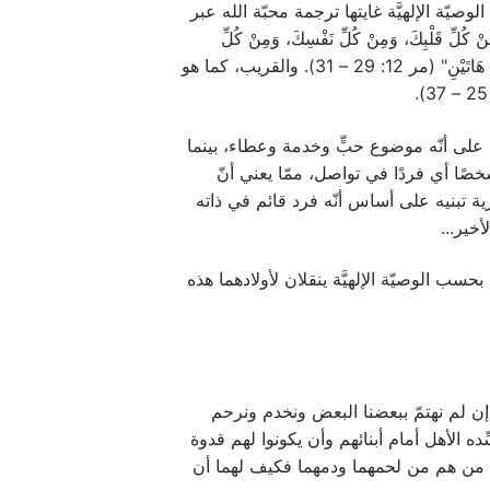
الوصيّة الإلهيَّة غايتها ترجمة محبّة الله عبر
ْ كُلِّ قَلْبِكَ، وَمِنْ كُلِّ نَفْسِكَ، وَمِنْ كُلِّ
فِكْرِكَ، وَمِنْ كُلِّ قُدْرَتِكَ. هذِهِ هِيَ الْوَصِيَّةُ الأُولَى. وَثَانِيَةٌ مِثْلُهَا هِيَ: تُحِبُّ قَرِيبَكَ كَنَفْسِكَ. لَيْسَ وَصِيَّةٌ أُخْرَى أَعْظَمَ مِنْ هَاتَيْنِ" (مر 12: 29 – 31). والقريب، كما هو
سان على الاعتراف بالآخَر المختلف على أنّه موضوع حبٍّ وخدمة وعطاء، بينما
خصًا أي فردًا في تواصل، ممّا يعني أنّ
هرية تبنيه على أساس أنّه فرد قائم في ذاته
خير...
ن بحسب الوصيّة الإلهيَّة ينقلان لأولادهما هذه
لص إن لم نهتمّ ببعضنا البعض ونخدم ونرحم
ده الأهل أمام أبنائهم وأن يكونوا لهم قدوة
 بفرح من هم من لحمهما ودمهما فكيف لهما أن