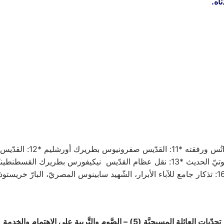
اه.
الشَّهيد كدراتُس ورف
تحدّيات العائلة المسيحيَّة (5) – الصَّوم والتَّربية على
الاهتمام والخدمة