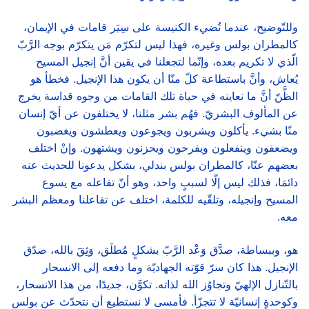
وللتّوضيح، عندما تُضيء الكنيسة على سِيَر قامات في الإيمان،
كالمطران بولس وغيره، فهذا ليس لتكرّم مَن يتكرّم بوجه الرَّبّ
الّذي لا تكريم بعده، وإنّما لتجعلنا في يقين أنَّ إنجيل المسيح
يُعاش، وأنَّ باستطاعة كلّ منّا أن يكون هذا الإنجيل. فخطأ هو
الظَّنّ أنَّ ما نعاينه في حياة تلك القامات من وجوه قداسة يخرج
عن المألوف البشريّ. فهُم بشر مثلنا، لا يختلفون عن أيّ إنسان
منّا بشيء. يأكلون ويشربون ويجوعون ويعطشون ويغضبون
ويضعفون وينفعلون ويفرحون ويحزنون ويشتهون. وإنْ اختلف
بعضهم عنّا، كالمطران بولس بندلي، بشكل يدعونا للحديث عنه
دائمَا، فذلك ليس إلّا لسببٍ واحد، وهو أنّ تفاعله مع يسوع
المسيح وإنجيله، وتلقّيه للكلمة، اختلف عن تفاعلنا ومعظم البشر
معه.
هو، وببساطة، صدَّق وَعْد الرَّبّ بشكلٍ مُطلَق، وَثِقَ بالله، صدّق
الإنجيل. هذا كان سرّ قوّته الجهاديّة وما دفعه إلى الانسحار
بالتّنازل الإلهيّ وتجاوُز الله لذاته. تكوَّن، جديدًا، من هذا الانسحار،
وكوحدةٍ إنسانيّة لا تتجزّأ. فأمسى لا نستطيع أن نتحدّث عن بولس