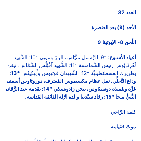
العدد 32
الأحد (9) بعد العنصرة
اللّحن 8- الإيوثينا 9
أعياد الأسبوع:
*9: الرَّسول متِّيَّاس، البارّ بسويي *10: الشَّهيد
لَفْرِنْدِيُوس رئيس الشَّمامسة *11: الشُّهيد آفْبُلُس الشَّمَّاس، نيفن
بطريرك القسطنطينيَّة *12: الشَّهيدان فوتيوس وأَنِيكِيتُس
*13:
وداع التَّجلِّي، نقل عظام مكسيموس المُعترف، دوروثاوس أسقف
غزَّة وتلميذه دوسيثاوس، تيخن زادونسكي *14: تقدمة عيد الرُّقاد،
النَّبيُّ ميخا *15: رقاد سيِّدتنا والدة الإله الفائقة القداسة.
كلمة الرّاعي
موتٌ فقيامة