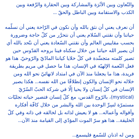
والتّعاون وبين الأثَرَة والمشاركة وبين الحقارة والرِّفعة وبين
الكذب والاستقامة وبين الباطل والحقّ ...
أن نعرف يعني أن نثق بالله وأن نكون في الرّاحة يعني أن نسلّمه
حياتنا وأن نقتني السّلام يعني أن نتحرَّر من كلّ حاجة وضرورة
بحسب مقاييس العالم وأن نقتني السّعادة يعني أن نتّحد بالله أي
أن يصير الله حياتنا من خلال سكناه فينا بروحه القدّوس حين
تصير كلمته متجسِّدة في كلّ خلايا كياننا المادّيّ والرّوحيّ. هذا هو
فعل النّعمة الإلهيّة في الإنسان، هذا ما حصل في مريم بطريقة
فريدة، هذا ما يجعلنا منذ الآن في امتداد لانهائيّ نحو الله ومن
خلاله نحو الإنسان والكون إنطلاقًا من الله نفسه... هكذا يصير
الإنسان في كلّ إنسان ولا يحيا إلّا في شركة الحبّ السّرّيّ
(mystical)، بالرّوح القدس، مع كلّ إنسان فتصير حياته تجليّات
مستمرّة لسِرِّ الوحدة بين الله والبشر من خلال كافّة أفكاره
وأقواله وأعماله... هو لا يعيش لذاته بل لخالقه في ذاته وفي كلّ
الخليقة... هذا هو سرّ الموت المؤدّي إلى القيامة منذ الآن...
ومن له اذنان للسّمع فليسمع...