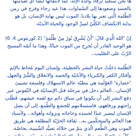
ها نحن سنعيّد لرقاد والدة الإله، كما لانتقالها أيضًا أي لقيامتها
بالجسد وصعودها إلى السّماوات. هذا عيد رجاء وفرح في زمن
الظّلمة الّتي تعبر بها بلادنا. الموت ليس نهاية الإنسان، بل هو
بداية الانكشاف الكلّيّ لسِرِّ الوجود والحياة الأبديّة.
إنّ ”اللهَ الَّذِي قَالَ: "أَنْ يُشْرِقَ نُورٌ مِنْ ظُلْمَةٍ“ (2 كورنثوس 4: 6)
هو الوحيد القادر أن يُخرِج من الموت حياتًا، وهذا ما أتمّه المسيح
الرَّبّ على الصّليب...
الظّلمة دَخَلَتْ حياة البشر بالخطيئة، وإنسان اليوم مُحاط بالإثم
وأفكار الكفر والكبرياء والأنانيّة والحسد والانغلاق والشَّرّ والجهل.
”حضارة“ العَوْلَمة هي مطيّة عالم الاستهلاك وفلسفة تشييئ
الإنسان... العالم دخل في مرحلة قتل الإنسانيّة في النّفوس عبر
دفع البشر إلى أن يكونوا في سباق دائم مع لقمة عيشهم، فَطَلَبِ
راحتهم ورفاههم، فاستسلامهم للجشع والطّمع، إلى أن يصل
الإنسان ليصير عبدًا لجسده وحاجاته ونزواته وأهوائه... ولأسياد
هذا العالم والمتحكّمين به... ثقافة الحرّيّة المطلقة هي طريق
الموت وهي الطُّعم الّذي يتمّ من خلاله تصيُّد الشّبيبة، بخاصّة،
وكلّ شرائح المجتمع إلى وَهْمِ اقتناء السّعادة عبر ”شهوة الجسد