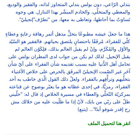
بندلي الرّاعي، دون بولس بندلي المتجاوز لذاته، والفقير والوديع،
والمعطي والمتخلّي، والخادم المبشّر بهذا التنازل. هي وجوه
تَساوَتْ بما أحاطها، وتعاطى به معها، من "تطرّف"إنجيليّ".
هذا ما جعلَ عيشه مطبوعًا بتخلٍّ مذهل أثمر رهافة رعايةٍ وعطاءٍ
كلّي للفقراء، مُرفَقًا باحتضانٍ يلتصق بحياتهم. فالفقير هو السّيّد
والأوّل والمُكَرَّم، وإنْ لم يقبل العالم بذلك، فلِكَوْن العالم لم
يقبل الإنجيل. لذلك لم يكن من جواب لدى المطران بولس على
تحامل أهل الدُّنيا عليه بسبب تقديمه شأن الفقراء على أيّ شأن
آخَر غير الصّمت الإنجيليّ المرفَق بالحرص على خلاص الأغنياء
بتخلّيهم وترأّفِهم بالفقراء. ولعلّ ذلك القول الّذي خاطب به أحد
الفقراء، رمزيًّا، في إحدى عظاته هو ما يعبّر بوضوح عن قناعته
بمركزيّة التّخلّي والعطاء في مسيرة الخلاص إذ قال له: "خلّيني
طلّ على ربّي من بابك، لأنّ إذا ما طلّيت عليه من خلالك مش
رح إقدر شوفو أبدًا"... (يتبع)
انقر
هنا لتحميل الملف