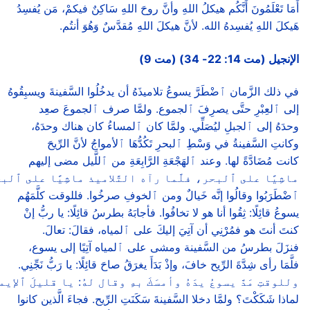
أَمَا تَعْلَمُونَ أَنَّكُم هيكلُ اللهِ وأنَّ روحَ اللهِ سَاكِنٌ فيكمْ، مَن يُفسِدُ
هَيكلَ اللهِ يُفسِدهُ الله. لأنَّ هيكلَ اللهِ مُقدَّسٌ وَهُوَ أنتُم.
الإنجيل (مت 14: 22- 34) (مت 9)
في ذلك الزَّمان ﭐضْطَرَّ يسوعُ تلاميذَهُ أن يدخُلُوا السَّفينةَ ويسبِقُوهُ
إلى ﭐلعِبْرِ حتَّى يصرِفَ ﭐلجموع. ولمَّا صرف ﭐلجموعَ صعِد
وحدَهُ إلى ﭐلجبلِ ليُصَلِّي. ولمَّا كان ﭐلمساءُ كان هناك وحدَهُ،
وكانتِ السَّفينةُ في وَسْطِ ﭐلبحرِ تَكُدُّهَا ﭐلأمواجُ لأنَّ الرِّيحَ
كانت مُضَادَّةً لها. وعند ﭐلهَجْعَةِ الرَّابِعَةِ من ﭐللَّيل مضى إليهم
ماشِيًا على ﭐلبحر، فلَّما رآه التَّلاميذ ماشِيًا على ﭐلب
ﭐضْطَرَبُوا وقالُوا إنَّه خَيالٌ ومن ﭐلخوفِ صرخُوا. فللوقت كلَّمَهُم
يسوعُ قائِلًا: ثِقُوا أنا هو لا تخافُوا. فأجابَهُ بطرسُ قائِلًا: يا ربُّ إنْ
كنتَ أنتَ هو فمُرْنِي أن آتِيَ إليكَ على ﭐلمياه، فقالَ: تعالَ.
فنزَلَ بطرسُ من السَّفينة ومشى على ﭐلمياه آتِيًا إلى يسوع،
فلَّمَا رأى شِدَّةَ الرِّيح خافَ، وإذْ بَدَأَ يغرَقُ صاحَ قائِلًا: يا رَبُّ نَجِّنِي.
وللوقتِ مَدَّ يسوعُ يدَهُ وأمسَكَ بهِ وقال لهُ: يا قليلَ ﭐلإيم
لماذا شَكَكْتَ؟ ولمَّا دخلا السَّفينةَ سَكَنَتِ الرِّيح. فجاءَ الَّذين كانوا