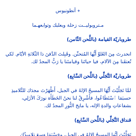
+ أنطونيوس
مـتروبوليــت زحلة وبعلبك وتوابعهـما
طروباريّة القيامة (باللَّحن الثّامن)
انحدرتَ مِنَ العُلوِّ أَيُّها المُتحنِّن. وقَبِلتَ الدَّفنَ ذا الثّلاثةِ الأيّام. لكي
تُعتقَنا مِنَ الآلام، فيا حياتَنا وقيامتَنا يا رَبُّ المجدُ لك.
طروباريَّة التَّجَلِّي (باللَّحن السَّابِع)
لمَّا تَجَلَّيْتَ أَيُّهَا المسيحُ الإلهُ في الجبل، أَظْهَرْتَ مجدَك للتَّلاميذِ
حسبَمَا ﭐسْتَطَاعُوا، فأَشْرِقْ لنا نحنُ الخَطَأَة نورَكَ الأزَلِي،
بشفاعاتِ والدةِ الإله، يا مانِحَ النُّورِ المجدُ لك.
قنداق التَّجَلِّي (باللَّحن السَّابِع)
تَجَلَّيْتَ أيُّها المسيحُ الإلهُ في الجبل، وحَسْبَمَا وَسِعَ تلاميذُك