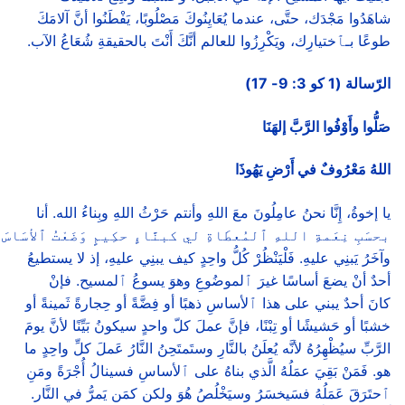
شاهَدُوا مَجْدَك، حتَّى، عندما يُعَايِنُوكَ مَصْلُوبًا، يَفْطَنُوا أنَّ آلامَكَ
طوعًا بـﭑختيارِك، ويَكْرِزُوا للعالم أنَّكَ أَنْتَ بالحقيقةِ شُعَاعُ الآب.
الرّسالة (1 كو 3: 9- 17)
صَلُّوا وأَوْفُوا الرَّبَّ إلهَنَا
اللهُ مَعْرُوفٌ في أَرْضِ يَهُوذَا
يا إخوةُ، إِنَّا نحنُ عامِلُونَ معَ اللهِ وأنتم حَرْثُ اللهِ وبِناءُ الله. أنا
بحسَبِ نِعَمةِ اللهِ ﭐلمُعطَاةِ لي كبنَّاءٍ حكِيمٍ وَضَعْتُ ﭐلأسَاسَ
وآخَرُ يَبنِي عليهِ. فَلْيَنْظُرْ كُلُّ واحِدٍ كيف يبنِي عليهِ، إذ لا يستطيعُ
أحدٌ أنْ يضعَ أساسًا غيرَ ﭐلموضُوعِ وهوَ يسوعُ ﭐلمسيح. فإنْ
كانَ أحدٌ يبني على هذا ﭐلأساسِ ذهبًا أو فِضَّةً أو حِجارةً ثَمينةً أو
خشبًا أو حَشيشًا أو تِبْنًا، فإنَّ عملَ كلّ واحدٍ سيكونُ بَيِّنًا لأنَّ يومَ
الرَّبِّ سيُظْهِرُهُ لأنَّه يُعلَنُ بالنَّارِ وستَمتَحِنُ النَّارُ عَملَ كلِّ واحِدٍ ما
هو. فَمَنْ بَقِيَ عمَلُهُ الَّذي بناهُ على ﭐلأساسِ فسينالُ أُجْرَةً ومَنِ
ﭐحتَرَقَ عَمَلُهُ فسَيخسَرُ وسيَخْلُصُ هُوَ ولكن كمَن يَمرُّ في النَّار.