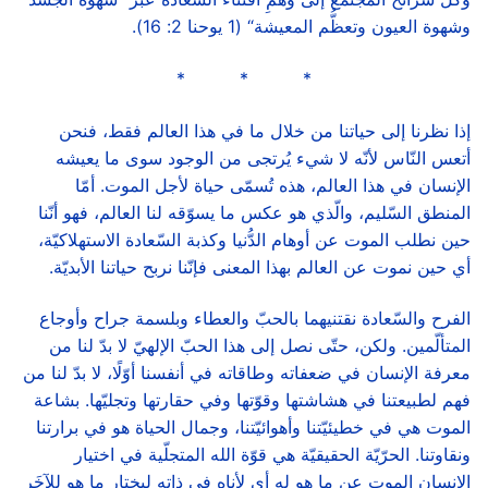
وشهوة العيون وتعظُّم المعيشة“ (1 يوحنا 2: 16).
* * *
إذا نظرنا إلى حياتنا من خلال ما في هذا العالم فقط، فنحن
أتعس النّاس لأنّه لا شيء يُرتجى من الوجود سوى ما يعيشه
الإنسان في هذا العالم، هذه تُسمّى حياة لأجل الموت. أمّا
المنطق السّليم، والّذي هو عكس ما يسوّقه لنا العالم، فهو أنّنا
حين نطلب الموت عن أوهام الدُّنيا وكذبة السّعادة الاستهلاكيّة،
أي حين نموت عن العالم بهذا المعنى فإنّنا نربح حياتنا الأبديّة.
الفرح والسّعادة نقتنيهما بالحبّ والعطاء وبلسمة جراح وأوجاع
المتألّمين. ولكن، حتّى نصل إلى هذا الحبّ الإلهيّ لا بدّ لنا من
معرفة الإنسان في ضعفاته وطاقاته في أنفسنا أوّلًا، لا بدّ لنا من
فهم لطبيعتنا في هشاشتها وقوّتها وفي حقارتها وتجليّها. بشاعة
الموت هي في خطيئيّتنا وأهوائيّتنا، وجمال الحياة هو في برارتنا
ونقاوتنا. الحرّيّة الحقيقيّة هي قوّة الله المتجلّية في اختيار
الإنسان الموت عن ما هو له أي لأناه في ذاته ليختار ما هو للآخَر