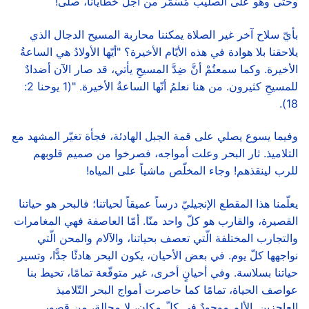
وحتى وهو على الصليب مُسَمَّر من أجل خطايانا، صلّى!
بأيّ سلاح آخر غير الصلاة يمكننا محاربة المسيح الدجال الذي
يلاحقنا بلا هوادة في هذه الأيّام الأخيرة؟ "أيّها الأولادُ هي الساعةُ
الأخيرة. وكما سمعتُمْ أنَّ ضِدَّ المسيحِ يأتي، قد صار الآن أضدادٌ
للمسيحِ كثيرون. من هنا نعلمُ أنّها الساعةُ الأخيرة. "(1 يوحنا 2:
18).
وفيما يسوع يصلي على قمة الجبل الهادئة، فجأة تغيّر المشهد مع
التلاميذ. ثار البحر وعلت أمواجه، فصرخوا من صميم قلوبهم
للرب لينقذهم! وجاء المخلّص ماشياً على المياه!
يعلّمنا هذا المقطع الإنجيليّ درساً عميقاً لحياتنا؛ فالبحر هو حياتنا
القصيرة، والقارب هو كلّ واحد منّا. أمّا العاصفة فهي المغامرات
والتجارب المختلفة الّتي تعصف بحياتنا، والآلام والمحن الّتي
نواجهها كلّ يوم. في بعض الأحيان، يكون البحر هادئًا جدًّا، وتسير
حياتنا بسلاسة. وفي أحيانٍ أخرى، غير متوقّعة تمامًا، تحيط بنا
عواصف الحياة، تمامًا كما حاصرت أمواج البحر التّلاميذ
العاجزين. الألم موجودٌ في كلّ مكان، لا محالة، من قصور