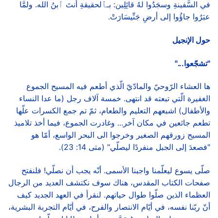
في السَّفينةِ وسجَدُوا لهُ قائِلِين: بـﭑلحقيقةِ أنتَ ﭐبنُ الله. ولمَّا
عبَرُوا جاؤُوا إلى أرضِ جَنِّيسَارَتْ.
حول الإنجيل
"تشجّعوا..."
ها العشاء الرّوحيّ والمادّيّ الّذي أطعم فيه المسيح الجموع
الغفيرة الّتي تبعته قد انتهى. خمسة آلاف رجل (ما عدا النساء
والأطفال) اشبعهم التعليم والطعام، ثمّ تم جمع الكسرات علّها
تطعم جائعين في مكان آخر... وغادرت الجموع، فيما أخذ تلاميذ
المسيح زورقهم الصغير وخرجوا الى البحر الواسع، أمّا هو
"فصعدَ إلى الجبل منفردًا ليصلّي" (متى 14: 23).
صلّى يسوع ليعلّمنا واجبنا الأسمى. أنّه يجب أن نصلّي! فلنفتح
صفحات الكتاب المقدس، هناك سوف نكتشف العديد من الرجال
العظماء الذين صلّوا طوال حياتهم. لنقرأ في العهد الجديد كيف
أنّ ربّنا نفسه، في أيّام الانتصار والفرح، في أيّام التجربة البشرية،