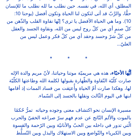
المطلق، أي الله، في نفسه. حين نطلب ما لله نطلب ما للإنسان
حقًّا، والرَّبّ قد أتى لتكون لنا الحياة وتكون أفضل (يوحنا 10:
10). وما هي الحياة الأفضل يا ترى؟ إنّها نقاوة القلب والذّهن من
كلّ صنمٍ أي من كلّ روح ليس من الله، ونقاوة الجسد والعقل
من كلّ شرّ وحسد وحقد أي من كلّ فكر وعمل ليس من
العليّ...
* * *
أيُّها الأحبّاء،
هذه هي مريميّة موتنا وحياتنا، لأنّ مريم والدة الإله
صارت كلّيّة النّقاوة والطّهارة بقبولها لكلمة الله وطاعتها الكلّيّة
لها، وهكذا صارت أمّ الحياة وأُعتِقت من فساد الممات إذ أقامها
ابنها في اليوم الثّالث ونقلها بالجسد إلى السّماء.
مسيرة الإنسان نحو اكتشاف معنى وجوده وحياته تمرُّ حُكمًا
بالموت والألم النّاتج عن عدم فهم سرّ صراعه الخفيّ والحرب
الّتي تدور في داخله بين الحبّ والأنانيّة وبين الرّحمة والقسوة
وبين الكبرياء والتّواضع وبين الاستهلاك والبذل وبين التّسلُّط