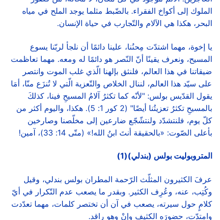
الملوك إلى أكواخ الفقراء. بالضّبط مثلما يوجد الملح في مياه
البحر، هكذا هي الآلام والتّجارب في حياة الإنسان.
يا إخوة، مهما اشتدّت مِحنُنا، علينا دائمًا أن نلجأ لربّنا يسوع
المسيح، ونعرف يقينًا أنّ النّصر هو دائمًا له ومعه. مهما تعاظمت
ضيقاتنا في هذا العالم، فلنثق بإلهنا الّذي غلب الموت وانتصر
على سيّد هذا العالم، لننال الخلاص والتّعزية الّتي لا تُنزَع منّا، أمَا
يقول القدّيس بولس: "لأنّه كما تكثرُ آلامُ المسيحِ فينا، كذلكَ
بالمسيحِ تكثرُ تعزيتُنا أيضًا" (2 كور 1: 5). هكذا، واليوم أكثر من
كلّ يوم، فلنتشدّد ولنتشّجّع ضارعين إلى مخلّصنا وصارخين
بأعلى الصّوت: «بالحقيقة أنتَ ابنُ الله!» (متّى 14: 33)، آمين!
المتروبوليت بولس (بندلي)(1)
عرفَ الكثيرون المثلّث الرّحمة المطران بولس بندلي، وقيل
وكُتِب، عنه، وعُرِف الكثير. وبقدر ما يصعب عدم التّكرار في أيّ
كلامٍ حول سيرته، يصعب في آن أن تختصر كلمات، مهما تعدّدت
وامتدّت، حضورَه الكثيف وإنْ وهو راقد.