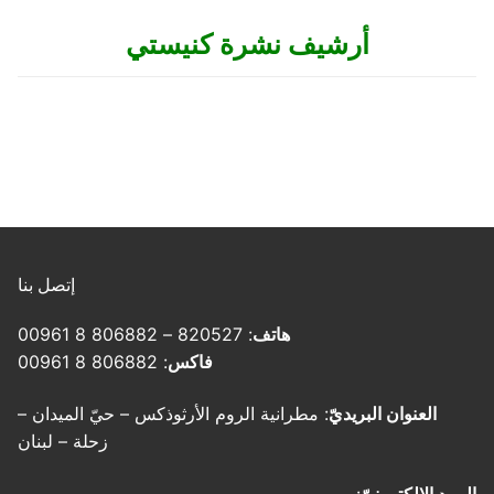
أرشيف نشرة كنيستي
إتصل بنا
هاتف
: 820527 – 806882 8 00961
فاكس
: 806882 8 00961
العنوان البريديّ
: مطرانية الروم الأرثوذكس – حيّ الميدان –
زحلة – لبنان
البريد الإلكترونيّ
: