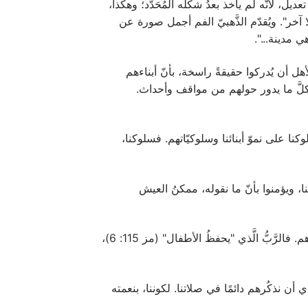
تعديل، لأنَّه لم يأخذ بعدُ شكله المُحَدَّد؛ وهكذا،
ًا آخر". ويُقدّم الذَّهبيّ الفم أجمل صورة عن
ي مدينة...".
لأهل أن يُدركوا حقيقةً راسخة، بأنّ أبناءهم
كلَّ ما يدور حولهم من مواقف وأحداث.
لوكنا على نموّ أبنائنا وسلوكيّاتهم. فسلوكنا،
بنا، ويؤمنوا بأنّ ما نقوله، ممكنُ العيش
بالتَّأكيد، التَّربية هي المهمّة الأصعب الَّتي تُلقى على عاتق الأهل، ولكن على الأهل أن يدركوا بأنّهم ليسوا متروكين وحدهم. فالرَّبُّ الَّذي "يحفظُ الأطفال" (مز 115: 6)،
أي أن نذكُرهم دائمًا في صلاتنا. لكوننا، بنعمته