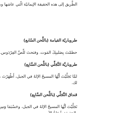
الطَّريق إلى هذه الحقيقة الإيمانيّة الّتي عاشها وما ز
طروباريّة القيامة (باللَّحن السّابع)
حطمْتَ بِصَليبِكَ المَوت. وفتحتَ للِّصِّ الفِرْدَوس. وحو
طروباريَّة التَّجَلِّي (باللَّحن السَّابِع)
لمَّا تَجَلَّيْتَ أَيُّهَا المسيحُ الإلهُ في الجبل، أَظْهَر
لك.
قنداق التَّجَلِّي (باللَّحن السَّابِع)
تَجَلَّيْتَ أيُّها المسيحُ الإلهُ في الجبل، وحَسْبَمَا وَسِع
بالحقيقةِ شُعَاعُ الآب.