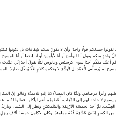
 تقولوا جميعُكم قولًا واحدًا وأنْ لا يكونَ بينكم شِقاقاتٌ بل تكونوا مُكت
ّ واحدٍ منكم يقول أنا لبولُسَ أو أنا لأبلُّوسَ أو أنا لِصَفا أو أنا للمسيح. 
أعمِّد منكُم أحدًا سوى كرِسبُس وغايوس لئلّا يقولَ أحدٌ إنّي عمَّدتُ ب
سيحَ لم يُرسلْني لأُعمِّدَ بل لأبشِّرَ لا بحكمةِ كلامٍ لئلّا يُبطَلَ صليبُ الم
 وأبرَأ مَرضاهم. ولمَّا كان المساءُ دَنا إليهِ تلاميذُهُ وقالوا إنَّ المكانَ
سوع لا حاجةَ لهم إلى الذَّهاب، أَعْطوهُم أنتم ليأكلوا. فقالوا لهُ ما عند
ِشْب. ثمَّ أخذ الخمسَةَ الأرْغِفَةَ والسَّمَكتَيْنِ ونظر إلى السَّماءِ وباركَ 
لكِسَرِ إثنَتيْ عَشْرَةَ قُفَّةَ مملوءةً. وكان الآكِلونَ خمسَةَ آلافِ رجلٍ 