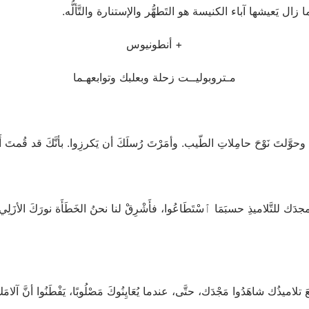
ال يَعيشها آباء الكنيسة هو التَطهُّر والإستنارة والتَّألُّه.
+ أنطونيوس
مـتروبوليــت زحلة وبعلبك وتوابعهـما
َّلتَ نَوْحَ حامِلاتِ الطّيب. وأمَرْتَ رُسلَكَ أن يَكرزِوا. بأنَّكَ قد قُمتَ أَيّ
ْتَ مجدَك للتَّلاميذِ حسبَمَا ﭐسْتَطَاعُوا، فأَشْرِقْ لنا نحنُ الخَطَأَة نورَكَ الأزَل
َ تلاميذُك شاهَدُوا مَجْدَك، حتَّى، عندما يُعَايِنُوكَ مَصْلُوبًا، يَفْطَنُوا أنَّ آلام