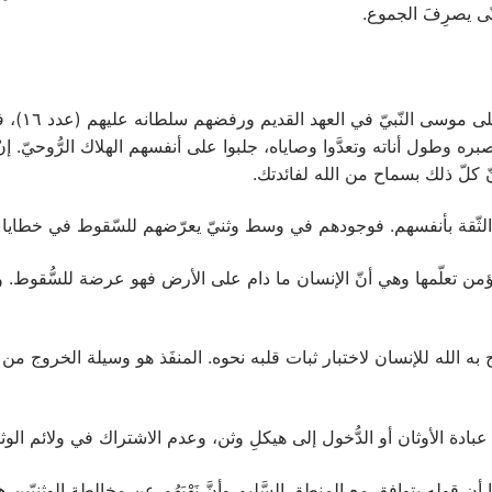
 حتّى يصرِفَ الجموع.
الآية ١٠: ه
بره وطول أناته وتعدَّوا وصاياه، جلبوا على أنفسهم الهلاك الرُّوحيّ. إ
ّ كلّ ذلك بسماح من الله لفائدتك.
على المؤمن تعلّمها وهي أنّ الإنسان ما دام على الأرض فهو عرضة للسُّقوط. و
ا يسمح به الله للإنسان لاختبار ثبات قلبه نحوه. المنفَذ هو وسيلة الخروج من