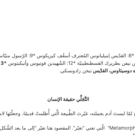
ه دوسيثاوس، القدّيس
تيخن زادونسكي.
التَّجَلِّي حقيقة الإنسان
ح لمّا لبستَ آدم بجملته، غيّرتَ الطَّبيعة الَّتي أُظلمتْ قديمًا، وجعلْتَها لام