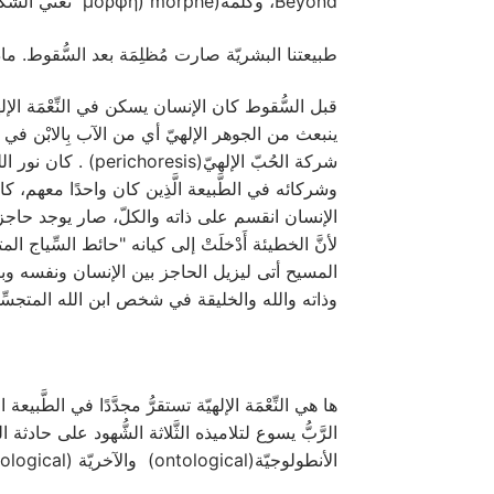
Beyond، وكلمة(μορφή) morphe تعني الشَّكل.
طبيعتنا البشريّة صارت مُظلِمَة بعد السُّقوط. ماذ
قبل السُّقوط كان الإنسان يسكن في النِّعْمَة الإلهيَّة
ينبعث من الجوهر الإلهيّ أي من الآب بِالابْن في ال
شركة الحُبّ الإله
وشركائه في الطَّبيعة الَّذِين كان واحدًا معهم، كا
الإنسان انقسم على ذاته والكلّ، صار يوجد حاجز من
المسيح أتى ليزيل الحاجز بين الإنسان ونفسه وبين
وذاته والله والخليقة في شخص ابن الله المتجسِّد
ها هي النِّعْمَة الإلهيّة تستقرُّ مجدَّدًا في الط
الرَّبُّ يسوع لتلاميذه الثَّلاثة الشُّهود على حاد
الأنطولوجيّة(ontological) والآخريّة (eschatological).