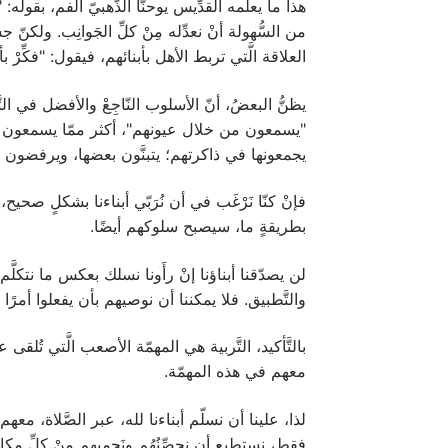
هذا ما يعلّمه القدِّيس يوحنّا الذّهبيّ الفم، بقوله: "إ
من السُّهولة أنْ نعدِّله مِنْ كلِّ الجَوانِب. ولكن
العلاقة الَّتي تربط الأهل بأبنائهم، فيقول: "فكِّرْ 
يظنُّ البعضُ، أنّ الأسلوب النّاجِعْ والأفضل في ال
"يسمعون من خلال عيونهم"، أكثر ممّا يسمعون بآ
يجمعونها في ذاكرتهم؛ يتبنَّون بعضها، ويرفضون بع
فإنْ كنّا نَرْغَب في أن نُرَبّي أبناءنا بشكلٍ صحيح،
بطريقةٍ ما، سيصبح سلوكهم أيضًا.
لن يصدّقنا أبناؤنا إنْ رأَونا نسلك بعكس ما نتكلَّ
والتَّطبيق. فلا يمكننا أن نوصيهم بأن يفعلوا أمرًا
معهم في هذه المهمّة.
لذا، علينا أن نسلّم أبناءنا لله، عبر الصَّلاة، معه
فقط، نستطيع أن نحصِّنُهُم ونَحميهم مِنْ كلِّ مكائ