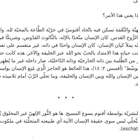
ا يعني هذا الأمر؟
 والنِّعْمَة تسكن فيه باتّحاد أقنوميّ في حرّيّة الطَّاعة بالمحبّة لله. والنّ
رُّوح القدس. كان الإنسان متّحدًا بالإله، بالثَّالوث القدّوس، وشريكًا في
يّ(perichoresis) . كان نور الله يملأ كيان الإنسان، كان الإنسان واحدًا في ذاته، غير منق
نت حياته هذا الامتداد بالحبّ نحو الله عبر الخليقة والآخَر. هذه كانت حق
 الظُّلمة بين ذاته الخارجيّة وذاته الدّاخليّة، صار داخله غير ما يُظهِ
لأنَّ الخطيئة أَدْخلَتْ إلى كيانه "حائط السِّياج المتوسِّط" (أفسس ٢: ١٤)، هذا الحائط ه
 الإنسان والله وبين الإنسان والخليقة، وما تجلّي الرَّبّ أمام تلاميذ
.
* * *
َّبيعة البشريّة بواسطة أقنوم يسوع المسيح. ها هو النُّور الإلهيّ غير الم
ثة التَّجلّي ليس سوى حقيقة الإنسان الآتية أي طبيعته المتجلِّيَة في ملكو