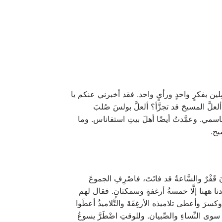
َمِلين بفكرٍ واحدٍ ورأيٍ واحد. فقد أخبرني عنكم يا
ألعلَّ المسيحَ قد تجزَّأ؟ ألعلَّ بولسَ صُلبَ
اسمي. وعمَّدتُ أيضًا أهلَ بيتِ استفاناس. وما
سيح.
 قَفْرٌ والسَّاعةُ قد فاتَتَ، فاصْرِفِ الجموعَ
نا ههنا إلَّا خمسةُ أرغفةٍ وسمكتانٍ. فقال لهم
وكسرَ وأعطى تلاميذه الأرغِفَةَ والتَّلاميذُ أعطَوا
سوى النِّساءِ والصِّبيان. وللوقتِ اضْطَرَّ يسوعُ