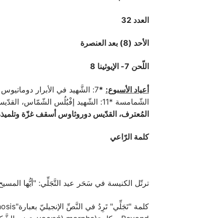
العدد 32
الأحد (8) بعد العنصرة
اللّحن 7- الإيوثينا 8
أعياد الأسبوع:
*
الشّمامسة *11: الشّهيد إفْبُلُس الشّمّاس، القدّيس نيفن بطريرك القسطنطينيّة *12: الشّهيدين فوتيوس وأنيكيتوس
المُعترف، القدّيس دوروثاوس أسقف غزّة وتلميذ
كلمة الرّاعي
ترتّل الكنيسة في سَحَر عيد التَّجَلِّي: "أيُّها المسي