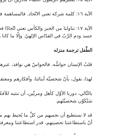
الآية ١٦: كلمة شركة تعني الاتّحاد. فالمساهمة في القدسات (جسد ودم المسيح) تصل بالمؤمن إلى الاتّحاد مع الرَّبّ يسوع .
الآية ١٧: تناولنا من الخبز والكأس تعني اتّ
جسد ودم الرَّبّ في القدّاس الإلهيّ. وإلّا ما كانا
الطّفل ترجمة منزله
قلبُ الإنسان حواسُّه. فالحواسّ هي نوافذ، عبرها ي
لهذا، نقول، بأنّ شخصيَّة أبنائنا، وأفكارهم ومعت
بالتَّالي، دورنا الأوَّل كأهل ومربِّين، أن ننتبه للأف
سَتُكَوِّن شخصيَّتَهم.
قد لا نستطيع أن نحميهم من كلِّ ما يُحيط بهم من 
أنّ باستطاعتنا تحصينهم، قدر استطاعتنا ومعرفت