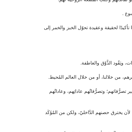
هنا تأكيدًا لحقيقة وعقيدة تحوّل الخبز والخمر إلى
 ويَقُود الذَّوْق والعاطفة.
غرهم، من خلالنا، أو من خلال العالم المُحيط.
ير تصرُّفاتهم؛ وتصرُّفاتُهم عاداتِهم، وعاداتُهم
أن يخترق حصنهم الدَّاخليّ، ولكن من المُؤَكَد