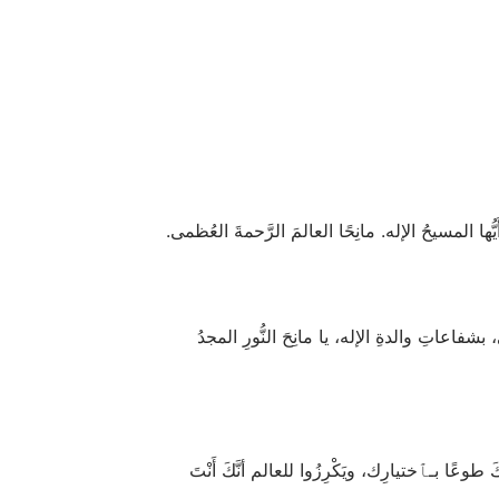
ُها المسيحُ الإله. مانِحًا العالمَ الرَّحمةَ العُظمى.
ِي، بشفاعاتِ والدةِ الإله، يا مانِحَ النُّورِ المجدُ
َكَ طوعًا بـﭑختيارِك، ويَكْرِزُوا للعالم أنَّكَ أَنْتَ