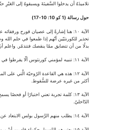
تلاميذَهُ أن يدخلوا السَّفينَةَ ويسبقوهُ إلى العَبْرِ
حول رسالة (1 كو 10: 10-17)
تحذير للكورنثيّين أنّهم إذا طمعوا في حلم الله وص
بدلًا من أن تتضايق ممّا ينقصك فتتذمّر. واعلم أن
الآية ١١: تنبيه لمؤمني كورنثوس ألّا يفرطوا في الثّقة بأنفسهم. فوجودهم في وسط وثنيّ يعرّضهم للسّقوط في خطايا الأمم مثلما حدث للشّعب في العهد القديم .
الآية ١٢: هذه هي القاعدة الرّوحيّة الَّتي 
أكثر من غيره عرضة للسُّقوط.
الآية ١٣: كلمة تجربة تعني اختبارًا أو فحصً
الدّاخليّ.
الآية ١٤: يطلب منهم الرَّسول بولس الابتعاد عن عبادة الأوثان أو الدُّخول إلى هيكلِ وثن، وعدم الاشتراك في ولائم الوثنيّين لأنّه لا شركة للنُّور مع الظُّلمة.
الآية ١٥: يعتبرهم الرَّسول حكماء قادرين أنْ يروا أن قوله يتوافق مع المنطق السَّليم وأنَّ نَهْيَهُم عن مخالطة الوثنيّين هو لفائدتهم وجلب المنفعة الرّوحيّة لهم.