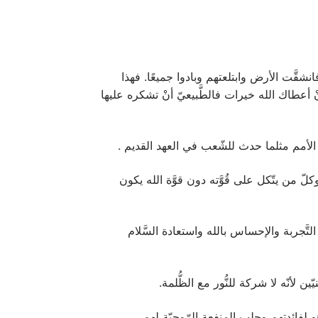
نا إشارةً إلى عصيان قورح ورفقائه على موسى النّبيّ في العهد القديم ورفضهم سلطانه عليهم (عدد ١٦)، فانشقَّت الأرض وابتلعتهم وبادوا جميعًا. فهذا
نْ أعطاك الله خيرات فالطَّبيعيّ أنْ تشكره عليها
كلّ من يتّكل على قُوَّته دون قوَّة الله يكون
 التَّجربة والإحساس بالله واستعادة السَّلام