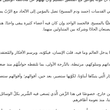
حادًا فعليًّا بالمسيح. فالجسد الواحد وإن كان فيه أعضاء كثيرة يبقى واحدًا. 
 يصنعان اتّحادًا وشركة بين المتناولين منهما.
دخل العالم وما فيه، قلبَ الإنسان، فيكوّنه، ويرسم الأفكار والمُعتقدات،
قداتهم وسلوكهم، مرتبطة، بالدَّرجة الأولى، بما تلتقطه حواسُّهُم منذ ص
كار الَّتي يتبنّاها أبناؤنا، لكَوْنِها ستصير، بعد حين، أقوالهم؛ وأقوالهم ستص
خارج، خصوصًا في هذا الزَّمَن الَّذي يَسعى فيه الشِّرير بكلّ الوسائل ل
نا، منذ نعومة أظافرهم.