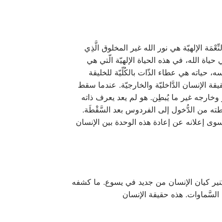
ِعْمَة الإلهيّة هي نور الله غير المخلوق الَّذِي
 حياة الله، في هذه الحياة الإلهيّة الّتي هي
سم على نفسه، حياته هي عطاء الذّات بالكُلّيّة للخليقة
يقة الإنسان الدَّاخليّة والخارجيّة. عندما سقط
ر وخارجه غير ما يُبطِن. هو لم يعد يعرف ذاته
و الحاجز الَّذِي مُنِع الإنسان بواسطته من الدُّخول إلى الفردوس بعد السَّقْطَة.
ه سوى إعلانه عن إعادة هذه الوحدة بين الإنسان
خلوق يُنير كيان الإنسان من جديد في يسوع. ما كشفه
ت السَّماوات. هذه حقيقة الإنسان