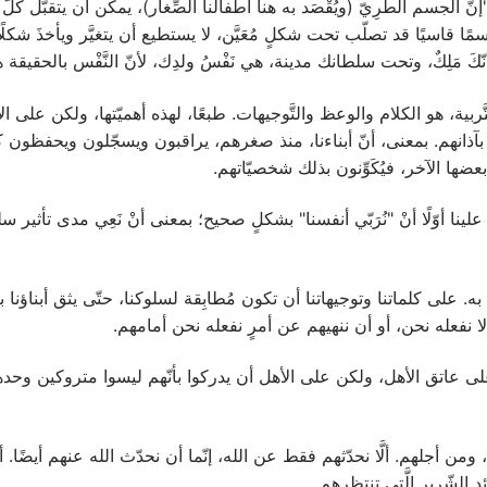
نَّ الجسم الطَّرِيّ (ويُقْصَد به هنا أطفالنا الصِّغار)، يمكن أن يتقبَّل كلَّ 
ّ جسمًا قاسيًا قد تصلّب تحت شكلٍ مُعَيَّن، لا يستطيع أن يتغيَّر ويأخذَ شكل
بأنّكَ مَلِكٌ، وتحت سلطانك مدينة، هي نَفْسُ ولدِك، لأنّ النَّفْس بالحقيقة ه
تَّربية، هو الكلام والوعظ والتَّوجيهات. طبعًا، لهذه أهميّتها، ولكن على ا
ذانهم. بمعنى، أنّ أبناءنا، منذ صغرهم، يراقبون ويسجّلون ويحفظون 
ضها الآخر، فيُكَوِّنون بذلك شخصيّاتهم.
 علينا أوّلًا أنْ "نُرَبّي أنفسنا" بشكلٍ صحيح؛ بمعنى أنْ نَعِي مدى تأثير س
م به. على كلماتنا وتوجيهاتنا أن تكون مُطابِقة لسلوكنا، حتّى يثق أبناؤنا 
 لا نفعله نحن، أو أن ننهيهم عن أمرٍ نفعله نحن أمامهم.
م، ومن أجلهم. ألَّا نحدّثهم فقط عن الله، إنّما أن نحدّث الله عنهم أيضًا. 
د الشّرير الَّتي تنتظرهم.