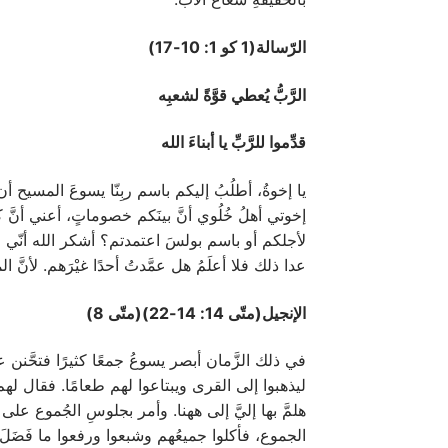
الرّسالة(1 كو 1: 10-17)
الرَّبُّ يُعطي قوَّةً لشعبِه
قدِّموا للرَّبِّ يا أبناءَ الله
يا إخوةُ، أطلُبُ إليكم باسم ربِنّا يسوعَ المسيح أن
إخوتي أهلُ خُلُوي أنَّ بينَكم خصوماتٍ، أعني أنَّ كلَ
لأجلكم أو باسم بولسَ اعتمدتم؟ أشكر الله أنّي لم 
عدا ذلك فلا أعلَمُ هل عمَّدتُ أحدًا غيْرَهم. لأنَّ الم
الإنجيل(متّى 14: 14-22)(متّى 8)
في ذلك الزَّمان أبصر يسوعُ جمعًا كثيرًا فتحَّنن عليهم
ليذهبوا إلى القرى ويبتاعوا لهم طعامًا. فقال لهم ي
هلمَّ بها إليَّ إلى ههنا. وأمر بجلوسِ الجُموع على الع
الجموع، فأكلوا جميعُهم وشبعوا ورفعوا ما فَضَلَ من ا