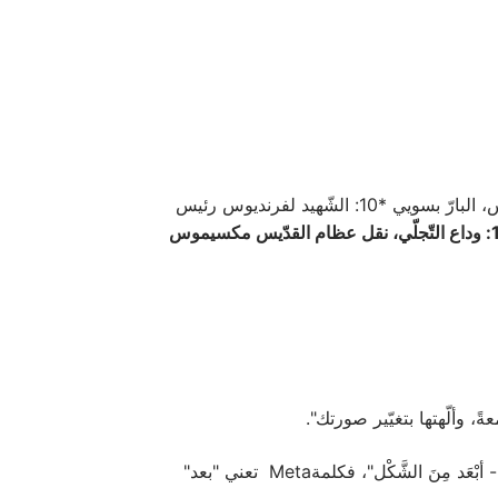
7: الشَّهيد في الأبرار دوماتيوس *8: القدّيس إميليانوس المُعترف أسقُف كيزيكوس *9: الرّسول متيّاس، البارّ بسويي *10: الشّهيد لفرنديوس رئيس
*13: وداع التّجلّي، نقل عظام القدّيس مكسيموس
عةً، وألّهتها بتغيّير صورتك".
كلمة "تَجَلِّي" تَرِدُ في النَّصِّ الإنجيليّ بعبارة"Metamorphosis" الّتي تعني "تغيّر". المقصود هنا تغيّر "إلى ما بعد الشَّكل- أبْعَد مِنَ الشَّكْل"، فكلمةMeta تعني "بعد"