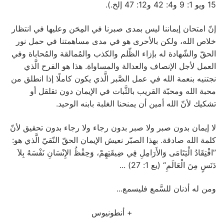
15 ويو 1: 9 و4: 42 و12: 47 إلخ.).
إنّ امتحان إيماننا ليس بمدى صبرنا في المِحَن وعليها في انتظار
خلاص الله، ولكن بالأحرى هو في مدى مساهمتنا في حمل نور
الحقّ والشّهادة له بإزاء الظّلم والكذب والمُمالقة والمُحاباة وفي
العمل لأجل الإنصاف والعدالة والمساواة. هذا هو الفرح الَّذي
نجتنيه بنعمة الله في عمل الصَّبر الَّذي يكون كاملًا إذا انطلق من
محبة الله ومحبّة القريب بالثَّبات في الإيمان دون تقلقل أو
تشكيك لأنّ الله أمين أن يمنحنا الغلبة بابنه الوحيد.
لا إيمان بدون صبر ولا صبر بدون رجاء ولا رجاء بدون تحقيق لأنّ
كلمة الله صادقة. بهذا الصبّر نعيش الإيمان الحقّ النّقيّ الَّذي هو:
”افْتِقَادُ الْيَتَامَى وَالأَرَامِلِ فِي ضِيقَتِهِمْ، وَحِفْظُ الإِنْسَانِ نَفْسَهُ بِلاَ
دَنَسٍ مِنَ الْعَالَمِ“ (يع 1: 27) ...
ومن له أذنان للسَّمع فليسمع...
+ أنطونيوس