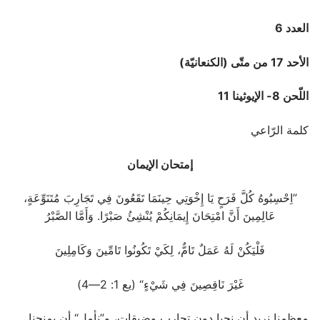
العدد 6
الأحد 17 من متّى (الكنعانيّة)
اللّحن 8- الإيوثينا 11
كلمة الرّاعي
إمتحان الإيمان
”اِحْسِبُوهُ كُلَّ فَرَحٍ يَا إِخْوَتِي حِينَمَا تَقَعُونَ فِي تَجَارِبَ مُتَنَوِّعَةٍ،
عَالِمِينَ أَنَّ امْتِحَانَ إِيمَانِكُمْ يُنْشِئُ صَبْرًا. وَأَمَّا الصَّبْرُ
فَلْيَكُنْ لَهُ عَمَلٌ تَامٌّ، لِكَيْ تَكُونُوا تَامِّينَ وَكَامِلِينَ
غَيْرَ نَاقِصِينَ فِي شَيْءٍ“ (يع 1: 2—4)
معظمنا نريد أن نحيا دون تجارب وضيقات، و”نأمل“ أن يمنحنا