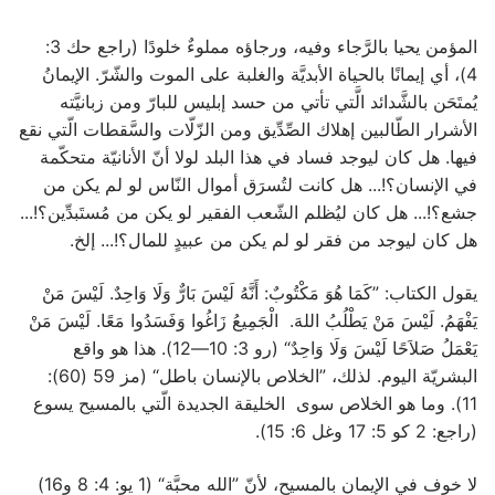
المؤمن يحيا بالرَّجاء وفيه، ورجاؤه مملوءٌ خلودًا (راجع حك 3:
4)، أي إيمانًا بالحياة الأبديَّة والغلبة على الموت والشّرّ. الإيمانُ
يُمتَحَن بالشَّدائد الَّتي تأتي من حسد إبليس للبارّ ومن زبانيَّته
الأشرار الطّالبين إهلاك الصِّدِّيق ومن الزّلّات والسَّقطات الّتي نقع
فيها. هل كان ليوجد فساد في هذا البلد لولا أنّ الأنانيّة متحكّمة
في الإنسان؟!... هل كانت لتُسرَق أموال النّاس لو لم يكن من
جشع؟!... هل كان ليُظلم الشّعب الفقير لو يكن من مُستَبدِّين؟!...
هل كان ليوجد من فقر لو لم يكن من عبيدٍ للمال؟!... إلخ.
يقول الكتاب: ”كَمَا هُوَ مَكْتُوبٌ: أَنَّهُ لَيْسَ بَارٌّ وَلَا وَاحِدٌ. لَيْسَ مَنْ
يَفْهَمُ. لَيْسَ مَنْ يَطْلُبُ اللهَ. الْجَمِيعُ زَاغُوا وَفَسَدُوا مَعًا. لَيْسَ مَنْ
يَعْمَلُ صَلاَحًا لَيْسَ وَلَا وَاحِدٌ“ (رو 3: 10—12). هذا هو واقع
البشريّة اليوم. لذلك، ”الخلاص بالإنسان باطل“ (مز 59 (60):
11). وما هو الخلاص سوى الخليقة الجديدة الّتي بالمسيح يسوع
(راجع: 2 كو 5: 17 وغل 6: 15).
لا خوف في الإيمان بالمسيح، لأنّ ”الله محبَّة“ (1 يو: 4: 8 و16)