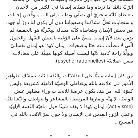
الرّبّ دائمًا ما نريده وما نتمنّاه. إيماننا في الكثير من الأحيان
نتعاطاه كأنّه سِحرِيّ أي نصلّي ونطلب إلى الله متوقِّعين إجابات
واستجابات تحلُّ مشاكلنا وصعوباتنا دون أن يكون لنا دورٌ أو جهد.
من يعيش الإيمان ويتعاطاه كأنّه مسألة سِحْريَّة هو بالحقيقة لم
يؤمن بعد، لأنّ إيمانه مبنيٌّ على الرّغبة بالعيش السّهل والحلول
الّتي لا تتطلَّب منه تعبًا وتضحيات. إيمان كهذا هو إيمان نفسانيّ
ويولِّدُ راحة كاذبة لأنّها ليست أصيلة كونها مبنيَّة على معادلات
نفس-عقلانيّة (psycho-rationnelles).
من كان إيمانه مبنيًّا على العقلانيّات والنّفسانيّات يتمسَّك بظواهر
الأمور في علاقته بالله ويتعاطى الوصيَّة الإلهيَّة كشريعة وليس
كقوّة الله. من هنا، يكون عرضةً للانجذاب وراء مظاهِر عيش
الوصيّة الإلهيَّة وثمارها المرتبطة بالمشاعر والعواطف والنّشاطِيَّة
(activisme). إيمان كهذا لا يفقه شيئًا حول ماهيَّة النّعمة الإلهيَّة
وعمل الرّوح القدس في الإنسان ولا حول سرّ الاتّحاد بالله في
المسيح...
* * *