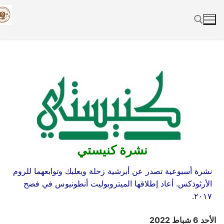
Skip
to
content
Search for:
نشرة كنيستي
نشرة أسبوعية تصدر عن أبرشية زحلة وبعلبك وتوابعهما للروم
الأرثوذكس. أعاد إطلاقها الميتروبوليت أنطونيوس في فصح
٢٠١٧.
الأحد 6 شباط 2022