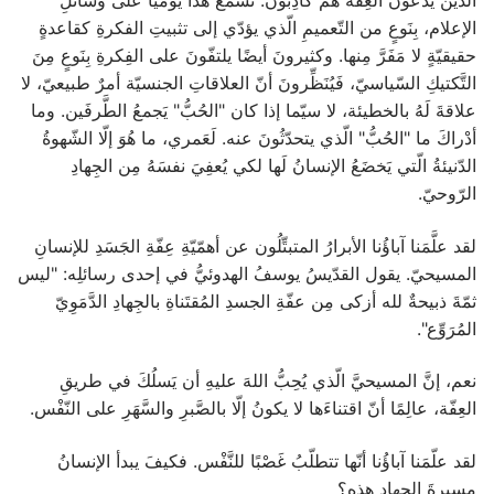
الإعلام، بِنَوعٍ من التّعميمِ الّذي يؤدّي إلى تثبيتِ الفكرةِ كقاعدةٍ
حقيقيّةٍ لا مَفَرَّ مِنها. وكثيرونَ أيضًا يلتفّونَ على الفِكرةِ بِنَوعٍ مِنَ
التَّكتيكِ السّياسيّ، فَيُنَظِّرونَ أنّ العلاقاتِ الجنسيّة أمرٌ طبيعيّ، لا
علاقةَ لَهُ بالخطيئة، لا سيّما إذا كان "الحُبُّ" يَجمعُ الطَّرفَين. وما
أدْراكَ ما "الحُبُّ" الّذي يتحدّثُونَ عنه. لَعَمري، ما هُوَ إلّا الشّهوةُ
الدّنيئةُ الّتي يَخضَعُ الإنسانُ لَها لكي يُعفِيَ نفسَهُ مِن الجِهادِ
الرّوحيّ.
لقد علَّمَنا آباؤُنا الأبرارُ المتبتِّلُون عن أهمّيّةِ عِفّةِ الجَسَدِ للإنسانِ
المسيحيّ. يقول القدّيسُ يوسفُ الهدوئيُّ في إحدى رسائلِه: "ليس
ثمّةَ ذبيحةٌ لله أزكى مِن عفّةِ الجسدِ المُقتَناةِ بالجِهادِ الدَّمَوِيّ
المُرَوِّع".
نعم، إنَّ المسيحيَّ الّذي يُحِبُّ اللهَ عليهِ أن يَسلُكَ في طريقِ
العِفّة، عالِمًا أنّ اقتناءَها لا يكونُ إلّا بالصَّبرِ والسَّهَرِ على النّفْس.
لقد علّمَنا آباؤُنا أنّها تتطلّبُ غَصْبًا للنَّفْس. فكيفَ يبدأ الإنسانُ
مسيرةَ الجهادِ هذه؟