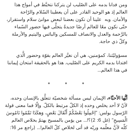
ومن فدانا بدمه على الصّليب لن يتركنا نتخبَّط في أمواج هذا
العالم إذ هو الوحيد القادر على أن يعطينا السّلام والرّاحة
والأمان. وبه علينا أن نكون بعضنا لبعض موانئ سلام واستقرار،
حتّى نكون معًا للعالم أرضًا جديدةً يتجلَّى فيها حضور السّماء
بالرَّحمة والعدل والانصاف للمسكين والبائس واليتيم والأرملة
وكلّ ذي حاجة.
مسؤوليّتنا، كمؤمنين، هي أن نغيَّر العالم بقوّة وحضور الَّذي
افتدانا بدمه الكريم على الصّليب. هذا هو بالحقيقة امتحان إيماننا
في هذا العالم...
* * *
أيُّها الأحبَّاء،
الإيمان ليس مسألة شخصيّة تتعلَّق بالإنسان وحده،
لأنّ لا أحد يخلص وحده إذ الكلّ مرتبط بالكلّ. وإلّا فما معنى قولة
الرّسول بولس: ”اِحْمِلُوا بَعْضُكُمْ أَثْقَالَ بَعْضٍ، وَهكَذَا تَمِّمُوا نَامُوسَ
الْمَسِيحِ“ (غل 6: 2)؟!... من يؤمن بالمسيح يهتمّ بخلاص العالم
كلّه لأنَّ معلّمه وربّه قد أتى لخلاص كلّ العالم!... (راجع مر 16: