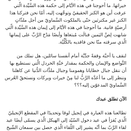
خيراتها. ما أحوجنا في هذه الأيّام إلى حكمة هذه السَّيِّدة الّتي
عرفت أين هو الكنز الحقيقيّ وتوجَّهت إليه، أمّا نحن فتركنا هذا
الكنز غير مكترثين حتّى بالملكوت السَّماويّ من أجل ملذّاتٍ
أرضيّةٍ فانية. ما أحوجنا في هذه الأيّام إلى إيمان هذه السَّيِّدة الّتي
شابهت لِصَّ اليَمين فنالَت مُبتغاها وأيضًا مَدْحَ الرَّبِّ على إيمانها
الّذي سرقته منّا نحن فاقديه بالكُلِّيَّة.
لنقف يا أحبَّة وقفةً جدِّيَّة أمام أنفسنا سائلين، هل نملك من
التَّواضع والإيمان والحكمة بمقدار حَبَّةِ الخردل الّتي نستطيع بها
أن ننقل جبال خطايانا وهمومنا وجبال ملذَّات الدُّنيا عن كاهلنا
وننظر إلى ما أعَدَّه الرَّبُّ لنا مِنْ خيرات وبركات ونستحقّ العُرس
السَّماويّ المدعوّين إليه؟؟؟
الآن تطلق عبدك
تطالعنا هذه العبارة في إنجيل لوقا وتحديدًا في المقطع الإنجيليّ
الّذي يُقرَأ في عيد دخول السّيّد إلى الهيكل الّذي يسمّى أيضًا عيد
لقاء الرَّبّ بما أنّه يشير إلى اللّقاء الّذي حصل بين سمعان الشّيخ