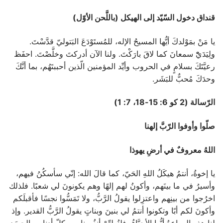
قنداق دخول السّيّد إلى الهيكل (باللَّحن الأوّل)
يا مَنْ بمَوْلدكَ أيُّها المسيحُ الإله، للمُستَوْدَعَ البَتوليّ قدَّسْتَ.
ولِيَدَيّْ سمعانَ كما لاقَ بارَكْتَ. ولنا الآن أدركتَ وخلَّصْتَ. احفَظ
رعيَّتَكَ بسلامٍ في الحروب وأيِّد المؤمنين الّذين أحببتَهُم، بما أنَّكَ
وحدَكَ مُحبٌّ للبَشَر.
الرّسالة (2 كو 6: 15-18، 7: 1)
صلّوا وأوفوا الرّبَّ إلهنا
اللهُ معروفٌ في أرضِ يهوذا
يا إخوةُ، أنتمُ هيكَلُ اللهِ الحَيّ، كما قالَ الله: إنّي سأسكُنُ فيهم،
وأسيرُ في ما بينَهم، وأكونُ لهم إلهًا وهم يكونونَ لي شعبًا. فلذلك
اخرُجوا من بينِهم واعتزِلوا يقولُ الرَّبُّ، ولا تَمَسُّوا نجسًا فأقبلَكم
وأكونَ لكم أبًا وتكونوا أنتمُ لي بنينَ وبناتٍ يقولُ الرَّبُّ القدير. وإذ