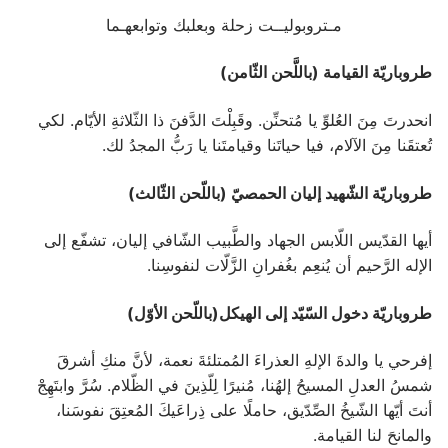
مـتروبوليــت زحلة وبعلبك وتوابعهـما
طروباريّة القيامة (باللَّحن الثّامن)
انحدرتَ مِنَ العُلوِّ يا مُتحنِّن. وقَبِلْتَ الدَّفنَ ذا الثّلاثةِ الأيّام. لكي
تُعتقَنا مِنَ الآلام، فيا حياتَنا وقيامتَنا يا رَبُّ المجدُ لك.
طروباريّة الشّهيد إليان الحمصيّ (باللّحن الثّالث)
أيها القدّيس اللّابس الجهاد والطَّبيب الشّافي إليان، تشفّع إلى
الإله الرَّحيم أن يُنعِم بغُفرانِ الزَّلّات لنفوسِنا.
طروباريّة دخول السّيّد إلى الهيكل(باللّحن الأوّل)
إفرحي يا والدةَ الإلهِ العذراءَ المُمتلئةَ نعمة، لأنَّ منكِ أشرقَ
شمسُ العدلِ المسيحُ إلهُنا، مُنيرًا لِلّذِينَ في الظّلام. سُرَّ وابتَهِجْ
أنتَ أيّها الشّيخُ الصِّدّيق، حاملًا على ذِراعَيكَ المُعتِقَ نفوسَنا،
والمانحَ لنا القيامة.