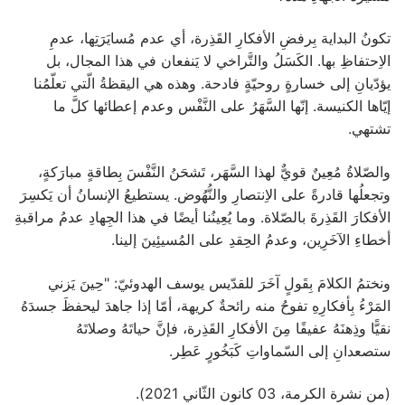
تكونُ البداية بِرفضِ الأفكارِ القَذِرة، أي عدم مُسايَرَتِها، عدمِ
الاِحتفاظِ بها. الكَسَلُ والتَّراخي لا يَنفعان في هذا المجال، بل
يؤدّيانِ إلى خسارةٍ روحيّةٍ فادحة. وهذه هي اليقظةُ الّتي تعلّمُنا
إيّاها الكنيسة. إنّها السَّهَرُ على النَّفْس وعدم إعطائها كلَّ ما
تشتهي.
والصّلاةُ مُعِينٌ قويٌّ لهذا السَّهَر، تَشحَنُ النَّفْسَ بِطاقةٍ مبارَكةٍ،
وتجعلُها قادرةً على الاِنتصارِ والنُّهُوض. يستطيعُ الإنسانُ أن يَكسِرَ
الأفكارَ القَذِرةَ بالصّلاة. وما يُعِينُنا أيضًا في هذا الجِهادِ عدمُ مراقبةِ
أخطاءِ الآخَرِين، وعدمُ الحِقدِ على المُسيئِينَ إلينا.
ونختمُ الكلامَ بِقَولٍ آخَرَ للقدّيس يوسف الهدوئيّ: "حِينَ يَزني
المَرْءُ بِأفكارِهِ تفوحُ منه رائحةٌ كريهة، أمّا إذا جاهدَ ليحفظَ جسدَهُ
نقيًّا وذِهنَهُ عفيفًا مِنَ الأفكارِ القَذِرة، فإنَّ حياتَهُ وصلاتَهُ
ستصعدانِ إلى السّماواتِ كَبَخُورٍ عَطِر.
(من نشرة الكرمة، 03 كانون الثّاني 2021).