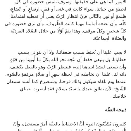
الأمور كما هي على حقيقتها، وسوف نلمس حضوره في كلّ
لحظةٍ من حياتنا، سواء كانت في غنى أو فقرٍ، ارتفاعٍ أو اتّضاعٍ،
ظلمةٍ أو نور. بالتّالي فإنّ انتظار الرّبّ يعني أن نعطيه اهتمامنا
كلّه، وأن نضعه أمامنا مهما كانت الظّروف، وأن نرى حضوره في
كلّ شخصٍ وكلّ موقف. وهذا يتمّ أوّلًا من خلال الصّلاة الفرديّة
والصّلاة الجماعيّة.
لا يجب علينا أن نُحبَط بسبب ضعفاتنا، ولا أن نتوانى بسبب
خطايانا، بل ينبغي فقط أن نتّجه نحو الله بكلّ ما أُوتِينا من قوّةٍ
وأن نسعى لنشدّ انتباهنا إليه، فننتظر الرّبّ وهو بالفعل يكشف
ذاته لنا. علينا أن نخاطبه في لحظة سهرٍ أو صلاةٍ مرفقةٍ بالصّوم.
عندها يوم نلقاه سيكون بذلك فرحنا، وسنصرخ كما أنشد سمعان
الشّيخ: الآن تطلق عبدك يا سيّد بسلامٍ فقد أبصرت عيناي
خلاصك.
ذبيحة العفّة
كثيرونَ يُشَيِّعُونَ اليومَ أنَّ الاِحتفاظَ بالعفّةِ أمرٌ مستحيل، وأنّ
الّذين يَدّعونَ العِفّةَ هُم كاذِبُون. نسمعَ هذا يوميًّا على وسائلِ