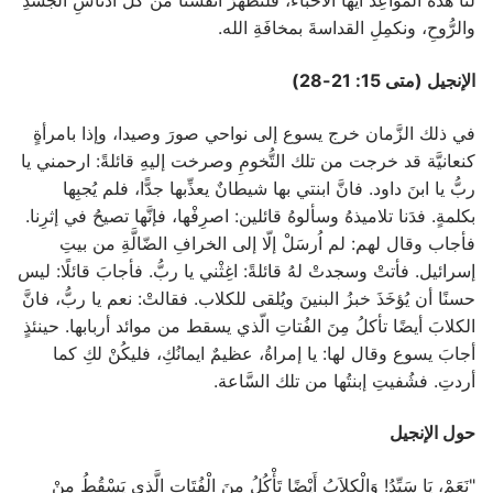
لنا هذه المواعِدُ أيُّها الأحبَّاءُ، فلنُطهِّرْ أنفُسنا من كلّ أدناسِ الجسَدِ
والرُّوحِ، ونكمِلِ القداسةَ بمخافَةِ الله.
الإنجيل (متى 15: 21-28)
في ذلك الزَّمان خرج يسوع إلى نواحي صورَ وصيدا، وإذا بامرأةٍ
كنعانيَّة قد خرجت من تلك التُّخومِ وصرخت إليهِ قائلةً: ارحمني يا
ربُّ يا ابنَ داود. فانَّ ابنتي بها شيطانٌ يعذِّبها جدًّا، فلم يُجبِها
بكلمةٍ. فدَنا تلاميذهُ وسألوهُ قائلين: اصرِفْها، فإنَّها تصيحُ في إثرِنا.
فأجاب وقال لهم: لم اُرسَلْ إلّا إلى الخرافِ الضّالَّةِ من بيتِ
إسرائيل. فأتتْ وسجدتْ لهُ قائلةً: اغِثْني يا ربُّ. فأجابَ قائلًا: ليس
حسنًا أن يُؤخَذَ خبزُ البنينَ ويُلقى للكلاب. فقالتْ: نعم يا ربُّ، فانَّ
الكلابَ أيضًا تأكلُ مِنَ الفُتاتِ الّذي يسقط من موائد أربابها. حينئذٍ
أجابَ يسوع وقال لها: يا إمراةُ، عظيمٌ ايمانُكِ، فليكُنْ لكِ كما
أردتِ. فشُفيتِ إبنتُها من تلك السَّاعة.
حول الإنجيل
"نَعَمْ، يَا سَيِّدُ! وَالْكِلاَبُ أَيْضًا تَأْكُلُ مِنَ الْفُتَاتِ الَّذِي يَسْقُطُ مِنْ