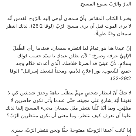
البارّ والرّبّ يسوع المسيح.
يخبرنا الكتاب المقدّس بأنّ سمعان أوحي إليه بالرّوح القدس أنّه
لا يرى الموت قبل أن يرى مسيح الرّبّ (لوقا 26:2)، لذلك انتظر
سمعان وقتًا طويلًا.
إنّ عيدنا هذا هو إتمامٌ لما انتظره سمعان، فعندما رأى الطّفلَ
الإلهيَّ عرفه وصرخ: "الآن تطلق عبدك يا سيّد حسب قولك
بسلامٍ، لأنّ عينيّ قد أبصرتا خلاصك، الّذي أعددته قدّام وجه
جميع الشّعوب. نور إعلانٍ للأمم، ومجداً لشعبك إسرائيل" (لوقا
29:2-32).
لا شكّ أنّ انتظار شخصٍ مهمٍّ يتطلّب نباهةً وحذرًا شديدَين كي لا
تفوتنا أيّة إشارةٍ على مجيئه، حتّى عندما يأتي نكون حاضرين لا
متلهّين. وبما أنّنا كلّنا ننتظر مثل سمعان مجيء المسيح إلينا لذلك
علينا أن نعرف كيف ننتظر، وما معنى أن نكون منتظرين الرّبّ؟
إذا كانت أعيننا الرّوحيّة مفتوحةً حقًّا ونحن ننتظر الرّبّ، سنرى