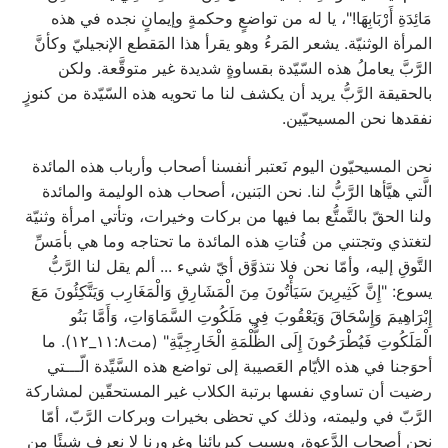
مَائِدَةِ أَرْبَابِهَا!"، يا له من تواضعٍ وحكمةٍ وإيمانٍ نجده في هذه
المرأة الوثنيّة. يشعر المَرءُ وهو يقرأ هذا المَقطع الإنجيليّ وكأنَّ
الرَّبَّ يعاملُ هذه السّيّدة بقساوةٍ شديدة غير متوقَّعة. ولكن
بالحقيقة الرَّبُّ يريد أن يكشف لنا ما تحويه هذه السّيّدة من كنوزٍ
نفقدها نحن المسيحيّين.
نحن المسيحيّون اليوم نَعتبر أنفسنا أصحاب وأرباب هذه المائدة
الَّتي هيَّأها الرَّبُّ لنا. نحن البَنين، أصحاب هذه الوليمة والمائدة
ولنا الحقّ بالتَّمتُّع بما فيها من بركات وخيرات، وتأتي امرأة وثنيّة
لتغتذي وتجتني من فُتاتِ هذه المائدة ما تحتاجه وما هي بأمَسِّ
التَّوقِ إليه، وأمّا نحن فلا نتذوَّق أيّ شيء ... ألم يقل لنا الرَّبُّ
يسوع: "إِنَّ كَثِيرِينَ سَيَأْتُونَ مِنَ الْمَشَارِقِ وَالْمَغَارِب وَيَتَّكِئُونَ مَعَ
إِبْرَاهِيمَ وَإِسْحَاقَ وَيَعْقُوبَ فِي مَلَكُوتِ السَّمَاوَاتِ، وَأَمَّا بَنُو
الْمَلَكُوتِ فَيُطْرَحُونَ إِلَى الظُّلْمَةِ الْخَارِجِيَّةِ" (مت١١:٨_١٢). ما
أحوَجنا في هذه الأيّام العَصيبة إلى تواضع هذه السَّيِّدة الّـــتي
رضيت أن تساوي نفسها برتبة الكلاب غير المستحقّين لمشاركة
الرَّبّ في وليمته، وذلك كي تحظى بخيرات وبركات الرَّبّ، أمّا
نحن أصحاب الدَّعوة، وبسبب كبريائنا وغرورنا لا نعرف شيئًا من