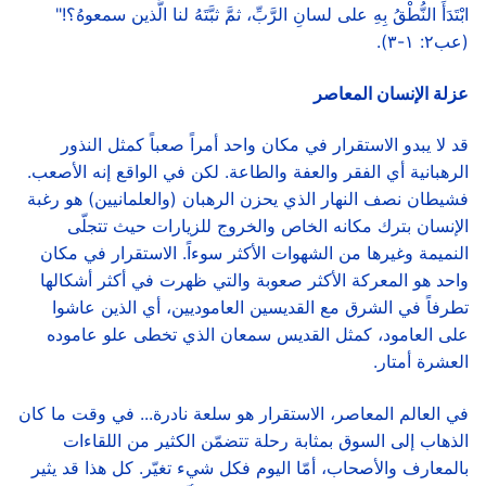
ابْتَدَأَ النُّطْقُ بِهِ على لسانِ الرَّبِّ، ثمَّ ثبَّتَهُ لنا الَّذين سمعوهُ؟!"
(عب٢: ١-٣).
عزلة الإنسان المعاصر
قد لا يبدو الاستقرار في مكان واحد أمراً صعباً كمثل النذور
الرهبانية أي الفقر والعفة والطاعة. لكن في الواقع إنه الأصعب.
فشيطان نصف النهار الذي يحزن الرهبان (والعلمانيين) هو رغبة
الإنسان بترك مكانه الخاص والخروج للزيارات حيث تتجلّى
النميمة وغيرها من الشهوات الأكثر سوءاً. الاستقرار في مكان
واحد هو المعركة الأكثر صعوبة والتي ظهرت في أكثر أشكالها
تطرفاً في الشرق مع القديسين العاموديين، أي الذين عاشوا
على العامود، كمثل القديس سمعان الذي تخطى علو عاموده
العشرة أمتار.
في العالم المعاصر، الاستقرار هو سلعة نادرة... في وقت ما كان
الذهاب إلى السوق بمثابة رحلة تتضمّن الكثير من اللقاءات
بالمعارف والأصحاب، أمّا اليوم فكل شيء تغيّر. كل هذا قد يثير