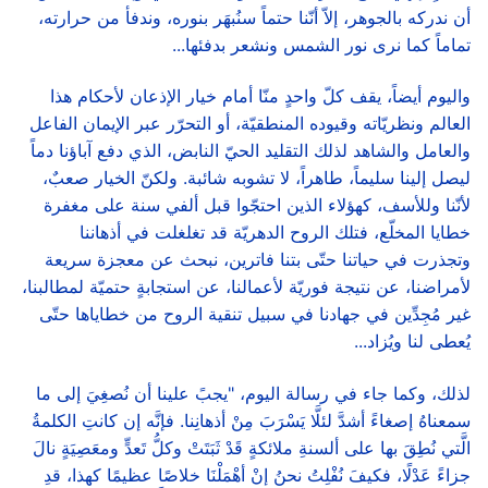
أن ندركه بالجوهر، إلاّ أنّنا حتماً سنُبهَر بنوره، وندفأ من حرارته،
تماماً كما نرى نور الشمس ونشعر بدفئها...
واليوم أيضاً، يقف كلّ واحدٍ منّا أمام خيار الإذعان لأحكام هذا
العالم ونظريّاته وقيوده المنطقيّة، أو التحرّر عبر الإيمان الفاعل
والعامل والشاهد لذلك التقليد الحيّ النابض، الذي دفع آباؤنا دماً
ليصل إلينا سليماً، طاهراً، لا تشوبه شائبة. ولكنّ الخيار صعبٌ،
لأنّنا وللأسف، كهؤلاء الذين احتجّوا قبل ألفي سنة على مغفرة
خطايا المخلّع، فتلك الروح الدهريّة قد تغلغلت في أذهاننا
وتجذرت في حياتنا حتّى بتنا فاترين، نبحث عن معجزة سريعة
لأمراضنا، عن نتيجة فوريّة لأعمالنا، عن استجابةٍ حتميّة لمطالبنا،
غير مُجِدِّين في جهادنا في سبيل تنقية الروح من خطاياها حتّى
يُعطى لنا ويُزاد...
لذلك، وكما جاء في رسالة اليوم، "يجبً علينا أن نُصغِيَ إلى ما
سمعناهُ إصغاءً أشدَّ لئلَّا يَسْرَبَ مِنْ أذهانِنا. فإنَّه إن كانتِ الكلمةُ
الَّتي نُطِقَ بها على ألسنةِ ملائكةٍ قَدْ ثَبَتَتْ وكلُّ تَعدٍّ ومعَصِيَةٍ نالَ
جزاءً عَدْلًا، فكيفَ نُفْلِتُ نحنُ إنْ أهْمَلْنَا خلاصًا عظيمًا كهذا، قدِ