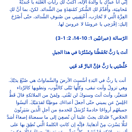
إنّي أنا عبدُكِ يا والدةَ الإله، أكتبُ لكِ راياتِ الغَلَبَة يا جُنديَّةً
مُحامِيَة، وأُقَدِّمُ لكِ الشُّكرَ كمُنقِذَةٍ مِنَ الشَّدائد. لكنْ، بما أنَّ لكِ
العِزَّةَ الَّتي لا تُحَارَب، أَعْتِقِينِي من صُنوفِ الشَّدائد، حتّى أَصْرُخَ
إليكِ: اِفْرَحِي يا عروسًا لا عروسَ لها.
الرّسالة (عبرانيّين 1: 10-14، 2: 1-3)
أنتَ يا رَبُّ تَحْفَظُنا وتَسْتُرُنا في هذا الجيلِ
خَلِّصْنِي يا رَبُّ فإنَّ البارَّ قَد فَنِي
أنت يا ربُّ في البَدءِ أسَّستَ الأرضَ والسَّماواتُ هي صُنْعُ يدَيْكَ.
وهي تزولُ وأنت تبقى، وكلُّها تَبْلى كالثَّوب، وتطويها كالرِّداء
فتتغيَّر، وأنتَ أنتَ وسنوكَ لن تَفْنَى. ولِمَنْ من الملائكةِ قالَ قَطُّ
اجْلِسْ عن يميني حتّى أجعلَ أعداءَك موطِئًا لقدَمَيْكَ. أليسُوا
جميعُهُم أرواحًا خادمةً تُرْسَلُ للخدمةِ من أجلِ الَّذين سَيَرِثُونَ
الخلاص؟ فلذلك يجبً علينا أن نُصغِيَ إلى ما سمعناهُ إصغاءً أشدَّ
لئلَّا يَسْرَبَ مِنْ أذهانِنا. فإنَّه إن كانتِ الكلمةُ الَّتي نُطِقَ بها على
ألسنةِ ملائكةٍ قَدْ ثَبَتَتْ وكلُّ تَعدٍّ ومعَصِيَةٍ نالَ جزاءً عَدْلًا، فكيفَ