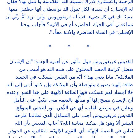
الرحمة والاستنارة لأدرك مشيئة الله القدّوسة وأعمل بها؟ فقال
له الإنجيلي: أن سيدة الكل تقول لك بواسطتي أنها جعلتني معها
معينًا لك في كل شيء. فسأله غريغوريوس: وأين تريد أمُّ ربِّي أن
تساعدني أفي الحياة الحاضرة أم في الآتية؟ فأجاب يوحنا
الإنجيلي: في الحياة الحاضرة والآتية معاً…".
* * *
للقديس غريغوريوس قول مأثور عن أهمية الجسد: "إن الإنسان
بفضل كرامة الجسد المخلوق على شبه الله هو أسمى من
الملائكة". ماذا يعني بهذا؟ أنّه من النفس تنسكب في الجسد
طاقة إلهية بصورة متواصلة وأن الملائكة وإن كانوا أدنى إلى الله
فلا أجساد لهم تنسكب فيها الطاقة الإلهية على هذا النحو. وعنده
أن الإنسان يصبح إلهًا أو متألِّهًا بالنعمة متى انكبَّ على التأمل
وعاين في موضع القلب، أي في الذِّهن، نور التجلي المتوهِّج.
القديس غريغوريوس أجب على التساؤل الَّذي لطالما طرحه
البشر ألا وهو: هل يمكننا معاينة الله؟ أجاب القديس بأن الله
يُعاين في النعمة الإلهيّة، أي القوى الإلهيّة، الصّادرة عن الجوهر