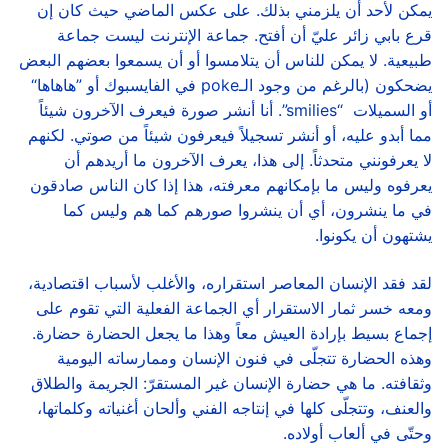
يمكن لأحد أن يلزمني بذلك. على عكس الماضي حيث كان إن
قرع بابي زائر عليّ أن أفتح. جماعة الإنترنت ليست جماعة
طبيعية. لا يمكن للناس أن يتلامسوا أو أن يسمعوا بعضهم البعض
يضحكون (بالرغم من وجود الـpoke في الفايسبوك أو ”هاهاها“
أو السميلات “smilies”. أنا أنشر صورة فيعرف الآخرون شيئاً
مما أبدو عليه، أو أنشر تسجيلاً فيعرفون شيئاً من صوتي. لكنهم
لا يعرفونني متحدثاً. إلى هذا، يعرف الآخرون ما أريدهم أن
يعرفوه وليس ما بإمكانهم معرفته، هذا إذا كان الناس صادقون
في ما ينشرون، أي أن ينشروا صورهم كما هم وليس كما
يشتهون أن يكونوا.
لقد فقد الإنسان المعاصر استقراره، والأغلب لأسباب اقتصادية،
ومعه خسر ثمار الاستقرار أي الجماعة الفعلية التي تقوم على
إجماع بسيط بإرادة العيش معاً وهذا ما يجعل الحضارة حضارة.
وهذه الحضارة تتجلّى في فنون الإنسان وممارساته اليومية
وثقافته. ما هي حضارة الإنسان غير المستقرّ: الجريمة والطلاق
والعنف، وتتجلّى كلها في إنتاجه الفني وألحان أغنياته وكلماتها،
وحتّى في ألعاب أولاده.