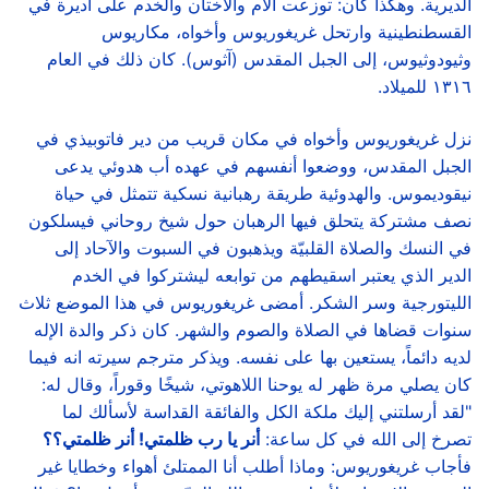
الديرية. وهكذا كان: توزعت الأم والأختان والخدم على أديرة في
القسطنطينية وارتحل غريغوريوس وأخواه، مكاريوس
وثيودوثيوس، إلى الجبل المقدس (آثوس). كان ذلك في العام
١٣١٦ للميلاد.
نزل غريغوريوس وأخواه في مكان قريب من دير فاتوبيذي في
الجبل المقدس، ووضعوا أنفسهم في عهده أب هدوئي يدعى
نيقوديموس. والهدوئية طريقة رهبانية نسكية تتمثل في حياة
نصف مشتركة يتحلق فيها الرهبان حول شيخ روحاني فيسلكون
في النسك والصلاة القلبيّة ويذهبون في السبوت والآحاد إلى
الدير الذي يعتبر اسقيطهم من توابعه ليشتركوا في الخدم
الليتورجية وسر الشكر. أمضى غريغوريوس في هذا الموضع ثلاث
سنوات قضاها في الصلاة والصوم والشهر. كان ذكر والدة الإله
لديه دائماً، يستعين بها على نفسه. ويذكر مترجم سيرته انه فيما
كان يصلي مرة ظهر له يوحنا اللاهوتي، شيخًا وقوراً، وقال له:
"لقد أرسلتني إليك ملكة الكل والفائقة القداسة لأسألك لما
تصرخ إلى الله في كل ساعة:
أنر يا رب ظلمتي! أنر ظلمتي؟؟
فأجاب غريغوريوس: وماذا أطلب أنا الممتلئ أهواء وخطايا غير