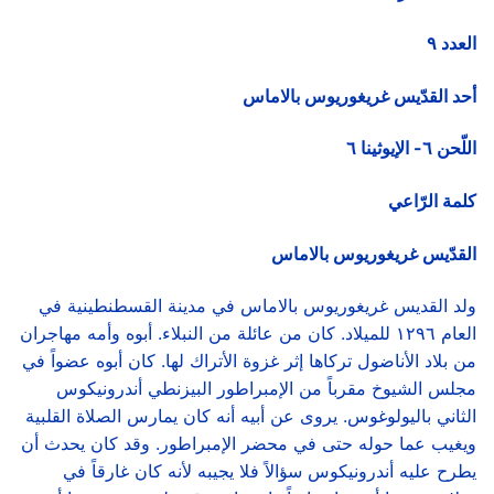
العدد
٩
أحد القدّيس غريغوريوس بالاماس
اللّحن
٦
- الإيوثينا
٦
كلمة الرّاعي
القدّيس غريغوريوس بالاماس
ولد القديس غريغوريوس بالاماس في مدينة القسطنطينية في
العام ١٢٩٦ للميلاد. كان من عائلة من النبلاء. أبوه وأمه مهاجران
من بلاد الأناضول تركاها إثر غزوة الأتراك لها. كان أبوه عضواً في
مجلس الشيوخ مقرباً من الإمبراطور البيزنطي أندرونيكوس
الثاني باليولوغوس. يروى عن أبيه أنه كان يمارس الصلاة القلبية
ويغيب عما حوله حتى في محضر الإمبراطور. وقد كان يحدث أن
يطرح عليه أندرونيكوس سؤالاً فلا يجيبه لأنه كان غارقاً في