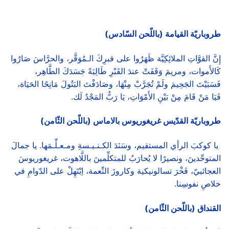
طروباريّة القيامة (باللّحن السّادس)
إِنَّ القوَّاتِ الملائِكِيَّة ظَهَرُوا على قبرِكَ الـمُوَقَّر، والحرَّاسَ صَارُوا
كَالأَموات، ومريمَ وَقَفَتْ عندَ القَبْرِ طَالِبَةً جَسَدَكَ الطَّاهِر،
فَسَبَيْتَ الجَحِيمَ ولَمْ تُجَرَّبْ مِنْهَا، وصَادَفْتَ البَتُولَ مَانِحًا الحَيَاة،
فَيَا مَنْ قَامَ مِنْ بَيْنِ الأَمْوَاتِ، يَا رَبُّ المَجْدُ لَك.
طروباريّة القدّيس غريغوريوس بالاماس (باللّحن الثّامن)
يا كوكبَ الرأي المستقيم، وسَنَدَ الكـنـيـسةِ ومـعـلِّـمَها. يا جمالَ
المتوحِّدينَ، ونصيرًا لا يُحارَبُ للمتكلِّمينَ باللَّاهوت، غريغوريوسَ
العجائبيّ، فَخْرَ تسالونيكية وكاروزَ النِّعمة، اِبْتَهِلْ على الدّوامِ في
خلاصِ نفوسِنا.
القنداق (باللّحن الثّامن)