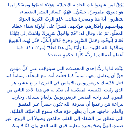
يَرُقْ لمن شهدوا تلك الحادثة الإنجيليّة. هؤلاء احتجّوا وتمسّكوا بما
هو دنيويّ، ملموسٌ، حسّيٌّ... فَهُمُ، كسائر البشر الضعفاء،
ينتظرون آيةً هنا ومعجزةً هناك... عَلِمَ الربّ الكريمُ الجوّادُ
بهواجسهم وأفكارهم، فوبّخهم، مُصرّاً على أولويّة شفاء خطايا
المخلّع، ثمّ عاد وقال له: ”قُمْ وَاحْمِلْ سَرِيرَكَ وَاذْهَبْ إلى بَيْتِكَ!
فَقَامَ لِلْوَقْتِ وَحَمَلَ السَّرِيرَ وَخَرَجَ قُدَّامَ الْكُلِّ، حَتَّى بُهِتَ الْجَمِيعُ
وَمَجَّدُوا اللهَ قَائِلِينَ: ما رَأَيْنَا مِثْلَ هذَا قَطُّ!“ (مر٢: ١١). فما
أعظم أعمالك يا ربُّ، كلّها بحكمةٍ صنعت!
بيّنْتَ لنا يا ربُّ إحدى المعضلات التي سيتوجّب على كلِّ مؤمن
حقٍّ أن يتعامل معها، تماماً كما فعلْتَ أنتَ مع المخلّع، وتماماً كما
فعل قدّيسك غريغوريوس بالاماس في القرن الرابع عشر، هو
الذي رتّبت الكنيسة المقدّسة أن نعيّد له في هذا الأحد الثاني من
الصوم. لقد واجه القديس غريغوريوسُ برلعامَ ببسالة، وحارب
ببراعة مَن زعموا أن معرفة الله تكون حصراً عبر المنطق
والعلم، فاجتهد في أن يظهر قوّة صلاة يسوع الداخليّة، القلبيّة،
التي تنطلق من الشفاه إلى القلب فالذهن وصولاً إلى الروح، عبر
صمتٍ إلهيٍّ يضجّ بخبرة معاينة قوى الله، الذي وإن كنّا لا يمكن