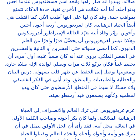
صلاته. ويبدوا أنه صار راهباً واتخذ اسم قسطنديوس عندما أحس
بدنو أجله. أما أمه فكانت هي الأخرى تقية، حادة الذكاء، تتمتع
بمواهب جمة. وقد كان لها على ابنها أطيب الأثر. كما اقتبلت هي
أيضاً الحياة الرهبانية. كان لغريغوريوس أربعة أخوة، أختين
وأخوين. وإثر وفاة أبيه تعهّد العائلة الإمبراطور أندرونيكوس.
وهكذا تيسر لغريغوريوس أن يحصِّلَ قدرًا وافرًا من العلم
الدنيوي. كما أمضى سنواته حتى العشرين أو الثانية والعشـرين
في القصر الملكي. يروى عنه أنه كان صعباً عليه، أول أمره، أن
يحفظ غيباً فكان يركع ثلاث مرات ويصلي لوالدة الإله صلاة حارة.
وبمعونتها توصل إلى الحفظ عن ظهر قلب بسهولة. درس البيان
والخطابة والطبيعيات والمنطق. وقد أبلى في الفكر الفلسفي
بلاء حسنًا، لا سيما في المنطق الأرسطوي حتى كان يبدو
لمعلميه وكأنهم يسمعون فيه أرسطو بعينه.
عزم غريغوريوس على ترك العالم والانصـراف إلى الحياة
الرهبانية الملائكية. ولما كان بكر أخوته وصاحب الكلمة الأولى
في العائلة محل أبيه، فقد رأى أن الحل الأوفق يتمثل في أن
يترك هو وأمه وأخواه وأختاه والخَدَم العالم ويقتبلوا الحياة