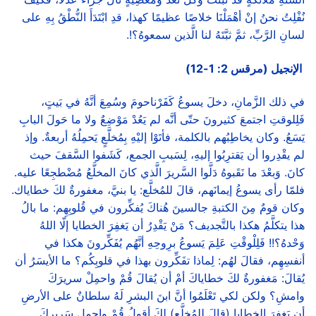
نُفْلِتُ نحنُ إنْ أهْمَلْنَا خلاصًا عظيمًا كهذا، قدِ ابْتَدَأَ النُّطْقُ بِهِ على
لسانِ الرَّبِّ، ثمَّ ثبَّتَهُ لنا الَّذين سمعوهُ؟!.
الإنجيل (مرقس 2: 1-12)
في ذلك الزَّمانِ، دخلَ يسوعُ كَفَرْناحومَ وسُمِعَ أنَّهُ في بَيتٍ،
فَلِلوقتِ اجتمعَ كثيرونَ حتّى أنَّه لم يَعُدْ مَوْضِعٌ ولا ما حَولَ البابِ
يَسَعُ. وكان يخاطِبُهم بالكلمة، فأتَوْا إليْهِ بِمُخلَّعٍ يَحمِلُهُ أربعةٌ. وإذ
لم يقْدِروا أن يَقترِبُوا إليهِ، لِسَببِ الجمع، كَشَفوا السَّقفَ حيث
كانَ. وَبعْدَ ما نَقَبوهُ دَلَّوا السَّريرَ الَّذي كانَ المخلَّعُ مُضْطجِعًا عليه.
فلمّا رأى يسوعُ إيمانَهم، قالَ للمُخلَّع: يا بنيَّ، مغفورةٌ لكَ خطاياك.
وكان قومٌ مِنَ الكتبةِ جالسينَ هُناكَ يُفكِّرون في قُلوبِهِم: ما بالُ
هذا يتكلَّمُ هكذا بالتَّجديف؟ مَنْ يَقْدِرُ أن يَغفِرَ الخطايا إلّا اللهُ
وَحْدهُ؟!! فَلِلْوقْتِ عَلِمَ يَسوعُ برِوحِهِ أنَّهُم يُفَكِّرونَ هكذا في
أنفسِهِم، فقالَ لهُم: لِماذا تفَكِّرون بهذا في قلوبِكُم؟ ما الأيسَرُ أن
يُقالَ: مَغفورةٌ لكَ خطاياكَ أمْ أن يُقالَ قُمْ واحمِلْ سريرَكَ
وامشِ؟ ولكن لكي تَعْلَمُوا أنَّ ابنَ البشرِ لَهُ سلطانٌ على الأرضِ
أن يَغفِرَ الخطايا (قالَ للمُخلَّع) لكَ أقولُ قُمْ واحمِل سَريركَ