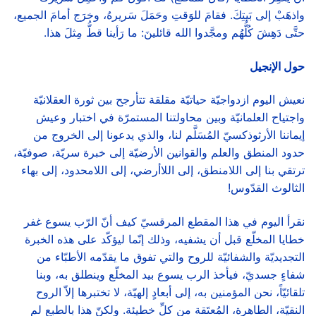
واذهَبْ إلى بَيتِكَ. فقامَ للوَقتِ وحَمَلَ سَريرهُ، وخرَج أمامَ الجميع،
حتَّى دَهِشَ كُلُّهُم ومجَّدوا الله قائلينَ: ما رَأينا قطُّ مِثلَ هذا.
حول الإنجيل
نعيش اليوم ازدواجيّة حياتيّة مقلقة تتأرجح بين ثورة العقلانيّة
واجتياح العلمانيّة وبين محاولتنا المستمرّة في اختبار وعيش
إيماننا الأرثوذكسيّ المُسَلَّم لنا، والذي يدعونا إلى الخروج من
حدود المنطق والعلم والقوانين الأرضيّة إلى خبرة سريّة، صوفيّة،
ترتقي بنا إلى اللامنطق، إلى اللاأرضي، إلى اللامحدود، إلى بهاء
الثالوث القدّوس!
نقرأ اليوم في هذا المقطع المرقسيّ كيف أنّ الرّب يسوع غفر
خطايا المخلّع قبل أن يشفيه، وذلك إنّما ليؤكّد على هذه الخبرة
التجديديّة والشفائيّة للروح والتي تفوق ما يقدّمه الأطبّاء من
شفاءٍ جسديّ، فيأخذ الرب يسوع بيد المخلّع وينطلق به، وبنا
تلقائيّاً، نحن المؤمنين به، إلى أبعادٍ إلهيّة، لا تختبرها إلاّ الروح
النقيّة، الطاهرة، المُعتَقة من كلِّ خطيئة. ولكنّ هذا بالطبع لم