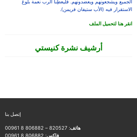
الجميع ويشجعونهم ويعضدونهم. فليعطِنا الرب نعمة بلوغ
الاستقرار فيه (الأب ستيفان فريمن).
انقر هنا لتحميل الملف
أرشيف نشرة كنيستي
إتصل بنا
هاتف
: 820527 – 806882 8 00961
فاكس
: 806882 8 00961