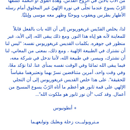
من الآب بالابن في الروح القدس، وهذه القوى أو النّعمة كشفها
الرّبّ يسوع عندما تجلَّى في نوره الإلهيّ غير المخلوق أمام رسله
الأطهار بطرس ويعقوب ويوحنّا وظهر معه موسى وإيليَّا.
لذا، يخلص القدّيس غريغوريوس إلى أن الله بات بالفعل قابلاً
للمعاينة لأنه هو إياه هذا النور. ومع ذلك يبقى الله، إلى الأبد، غير
منظور في جوهره. بكلمات القديس غريغوريوس نفسه: "ليس لنا
أن نشترك في الطبيعة الإلهية ، ومع ذلك، بمعنى من المعاني، لنا
أن نشترك، وبيسر، في طبيعة الله، لأننا ندخل في شركة معه،
فيما يبقى الله تمامًا وفي الوقت نفسه بمنأى عنا. لذا نؤكد معًا،
وفي وقت واحد، أمرين متناقضين نسرّ بهما ونعتبرهما مقياساً
للحقيقة". على هذا خلص القديس غريغوريوس إلى أن التجلي
الإلهي على قمة ثابور هو أعظم ما أتاه الرّبّ يسوع المسيح من
أعمال. وقد كتب "أن نور ثابور هو ملكوت الله"...
+ أنطونيوس
مـتروبوليــت زحلة وبعلبك وتوابعهـما