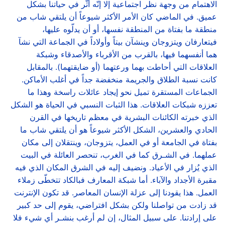
الاهتمام من وجهة نظر اجتماعية إلا إنّه أثّر في حياتنا بشكل
عميق. في الماضي كان الأمر الأكثر شيوعاً أن يلتقي شاب من
منطقة ما بفتاة من المنطقة نفسها، أو أن يدلّوه عليها،
فيتعارفان ويتزوجان وينشآن بيتاً وأولاداً في الجماعة التي نشآ
هما أنفسهما فيها، بالقرب من الأقرباء والأصدقاء وشبكة
العلاقات التي أحاطت بهما ورعتهما (أو ضايقتهما). بالمقابل
كانت نسبة الطلاق والجريمة منخفضة جداً في أغلب الأماكن.
الجماعات المستقرة تميل نحو إيجاد عائلات راسخة وهذا ما
تعززه شبكات العلاقات. هذا الثبات النسبي في الحياة هو الشكل
الذي خبرته الكائنات البشرية في معظم تاريخها في القرن
الحادي والعشرين، الشكل الأكثر شيوعاً هو أن يلتقي شاب ما
بفتاة في الجامعة أو في العمل، يتزوجان، وينتقلان إلى مكان
عملهما. في الشـرق كما في الغرب، تنحصر العائلة في البيت
الذي يُزار في الأعياد. ونضيف إليه في الشرق المكان الذي فيه
مقبرة الأجداد والآباء. أما شبكة المعارف فبالكاد تتخطّى زملاء
العمل. هذا يقودنا إلى عزلة الإنسان المعاصر. قد تكون الإنترنت
قد زادت من تواصلنا ولكن بشكل افتراضي، يقوم إلى حد كبير
على إرادتنا. على سبيل المثال، إن لم أرغب بنشـر أي شيء فلا