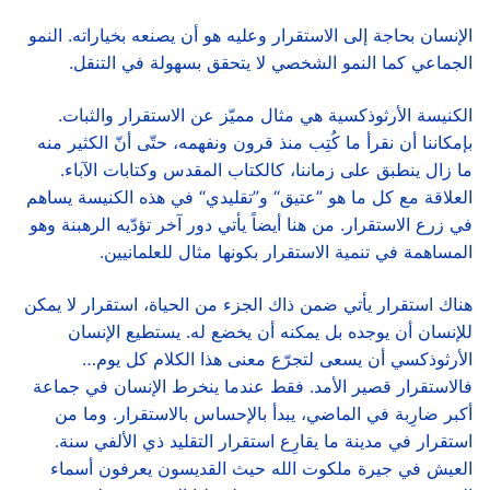
الإنسان بحاجة إلى الاستقرار وعليه هو أن يصنعه بخياراته. النمو
الجماعي كما النمو الشخصي لا يتحقق بسهولة في التنقل.
الكنيسة الأرثوذكسية هي مثال مميّز عن الاستقرار والثبات.
بإمكاننا أن نقرأ ما كُتِب منذ قرون ونفهمه، حتّى أنّ الكثير منه
ما زال ينطبق على زماننا، كالكتاب المقدس وكتابات الآباء.
العلاقة مع كل ما هو ”عتيق“ و”تقليدي“ في هذه الكنيسة يساهم
في زرع الاستقرار. من هنا أيضاً يأتي دور آخر تؤدّيه الرهبنة وهو
المساهمة في تنمية الاستقرار بكونها مثال للعلمانيين.
هناك استقرار يأتي ضمن ذاك الجزء من الحياة، استقرار لا يمكن
للإنسان أن يوجده بل يمكنه أن يخضع له. يستطيع الإنسان
الأرثوذكسي أن يسعى لتجرّع معنى هذا الكلام كل يوم…
فالاستقرار قصير الأمد. فقط عندما ينخرط الإنسان في جماعة
أكبر ضارِبة في الماضي، يبدأ بالإحساس بالاستقرار. وما من
استقرار في مدينة ما يقارِع استقرار التقليد ذي الألفي سنة.
العيش في جيرة ملكوت الله حيث القديسون يعرفون أسماء