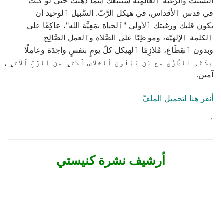
التَّشتُّت والرَّغبة ﭐلعالَمِيَّة ستتبعك أينما ذهبت حتّى لو كنت
في قدس ﭐلأقداس، في هيكل الرَّبّ. السَّبيل ﭐلوحيد أن
يكون قلبك ورغبتك ﭐلأولى "ﭐلحياة بمَعِيَّة الله"، عاكِفًا على
ﭐلكلمة ﭐلإلهيّة، ومواظِبًا على الصَّلاة وﭐلعمل الصَّالِح
وبدون ﭐنقِطَاع، مُلازِمًا ﭐلهيكل كلّ يومٍ بنفسٍ واحِدَة وعامِلًا
بشَتَّى الطُّرُق مع مَن يَبْغُون ﭐلخلاص ﭐلآتي من الرَّبِّ ﭐلآتي،
آمين.
أنقر هنا لتحميل الملفّ
`
أرشيف نشرة كنيستي