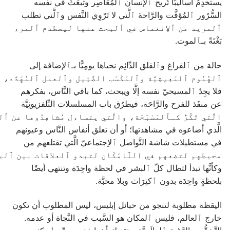
يستخدِمُ أساليبًا تُريح ﭐلإنسان ﭐلمُعَاصِر وتبعَثُ في نفسه
السُّرُور ﭐلمُؤقَّت والرَّاحةَ ﭐلَّتي لا تَرْوِي النَّفس وﭐلَّتي تطلب
ﭐلمزيد من ﭐلاِنغماس في ﭐلبحث عنها ليصطدم ﭐلمرء
بَغْتَةً بـﭑلموت.
حالة من ﭐلفراغ وﭐلقلق الدِّائِم نحياها يومِيًّا بـﭑلإضافة إلى
ﭐلهُمُوم ﭐلمَعِيشِيَّة وﭐلمَكْسَب الضَّئِيل وﭐلعمل ﭐلمُهَدَّد،
فلا يجِدُ ﭐلمسيحيّ نفسه إلَّا ويبحث، كما باقي النَّاس، بفكرهم
عن منفَذ للفرح والرَّاحَة، فيطرُق باب المسلسلات التِّلفزيونِيَّة
الَّتي تَكُرُّ كـﭑلمَسْبَحَة، والَّتي يتساءل مُشاهِدُوها عن ﭐ
الَّذي أضاعوه في مشاهدتها؛ أو أن تعلق أنفاس النَّاس وعيونهم
في مستطيلات شاشة التَّواصل ﭐلاِجتماعيّ الَّتي تقتلعهم من
محيطهم لتضعهم في اللَّامَكَان لتبدو ﭐلعلاقات بين ﭐلب
وكأنَّها تبدأ لتطال كلّ ﭐلبشر في لحظة واحِدَة وتنتهي أيضًا
بلحظةٍ واحِدَة بدون ﭐكتِرَاث وبلا محبَّة.
اليقظة مطلوبة لتنجو من حبائل إبليس، ليس المطلوب أن تكون
خارج ﭐلعالم، فليس ﭐلمكان هو السَّبب في النَّجاة أو عدمه.