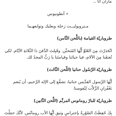
ماران أثا ...
+ أنطونيوس
مـتروبوليــت زحلة وبعلبك وتوابعهـما
طروباريّة القيامة (باللَّحن الثّامن)
انْحَدَرْتَ مِنَ العُلوِّ أَيُّها المُتحنِّن. وقَبِلتَ الدَّفنَ ذا الثّلاثةِ الأيّام. لكي
تُعتقَنا مِنَ الآلام، فيا حياتَنا وقيامتَنا يا رَبُّ المجدُ لك.
طروباريّة الرَّسُول حنانيا (اللّحن الثّالث)
أيُّها الرَّسول القدِّيس حنانيا، تشفَّع إلى الإله الرَّحيم، أن يُنعم
بَغُفْرانِ الزَّلاَّت لِنُفوسنا.
طروباريّة للبارّ رومانوس المرنِّم (اللَّحن الثّامِن)
بِكَ حُفِظَتْ الصّوُرةُ بإحتراسٍ وثيق أيُّها الأب رومانُس. لأنَّكَ حمَلْتَ