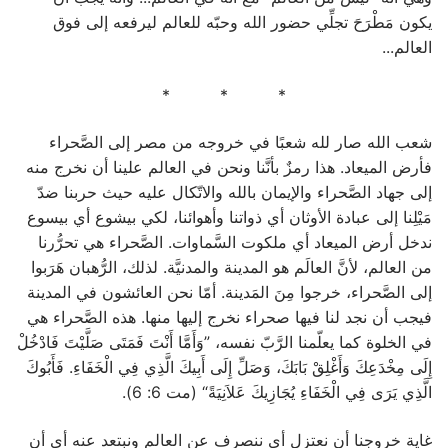
يكون مَطْرَحَ تجلِّي حضور الله وحبّه للعالم ليرفعه إلى فوق
العالم...
* * *
شعب الله صار لله شعبًا في خروجه من مصر إلى الصَّحراء
فأرض الميعاد. هذا رمزٌ بأنَّنا ونحن في العالم علينا أن نخرج منه
إلى جهاد الصَّحراء والإيمان بالله والاتّكال عليه حيث حربنا ضدّ
مَيْلِنا إلى عبادة الأوثان أي ذواتنا وأهوائنا، لكي بيشوع أي بيسوع
ندخل أرض الميعاد أي ملكوت السَّماوات. الصَّحراء هي تحرُّرنا
من العالم، لأنَّ العالَم هو المدينة والمدنيَّة. لذلك، الرُّهبان هَرَبوا
إلى الصَّحراء، خرجوا مِنَ المَدينة. أمّا نحن العائشون في المدينة
فيجب أن نجد لنا فيها صحراء نخرج إليها منها. هذه الصَّحراء هي
في الخلوة كما يعلّمنا الرَّبّ نفسه، ”وَأَمَّا أَنْتَ فَمَتَى صَلَّيْتَ فَادْخُلْ
إِلَى مِخْدَعِكَ وَأَغْلِقْ بَابَكَ، وَصَلِّ إِلَى أَبِيكَ الَّذِي فِي الْخَفَاءِ. فَأَبُوكَ
الَّذِي يَرَى فِي الْخَفَاءِ يُجَازِيكَ عَلاَنِيَةً“ (مت 6: 6).
غاية خروجنا أن نعتزل أي ننصرف عن العالم ونبتعد عنه أي أن