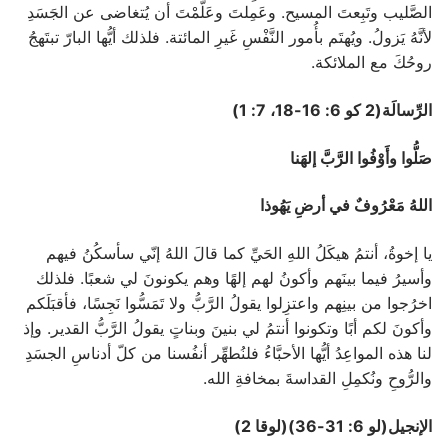
الصَّليب وتَبِعتَ المسيح. وعَمِلتَ وعَلَّمْتَ أن يُتغاضى عن الجَسَدِ
لأنَّهُ يَزولُ. ويُهتَم بأُمور النَّفْسِ غَيرِ المائتة. فلذلك أيُّها البارّ تبتَهجُ
روحُكَ مع الملائكة.
الرِّسالَة(2 كو 6: 16-18، 7: 1)
صَلُّوا وأَوْفُوا الرَّبَّ إلهَنا
اللهُ مَعْرُوفٌ في أرضِ يَهُوذا
يا إخوةُ، أنتمُ هيكَلُ اللهِ الحَيِّ كما قالَ اللهُ إنّي سأسكُنُ فيهم
وأسيرُ فيما بينَهم وأكونُ لهم إلهًا وهم يكونونَ لي شعبًا. فلذلك
اخرُجوا من بينِهم واعتزِلوا يقولُ الرَّبُّ ولا تَمَسُّوا نَجِسًا، فأقبَلَكم
وأكونَ لكم أبًا وتكونوا أنتمُ لي بنينَ وبناتٍ يقولُ الرَّبُّ القدير. وإذ
لنا هذه المواعِدُ أيُّها الأحبَّاءُ فلنُطهِّر أنفُسنا من كلّ أدناسِ الجسَدِ
والرُّوحِ ونُكمِلِ القداسةَ بمخافةِ الله.
الإنجيل(لو 6: 31-36)(لوقا 2)