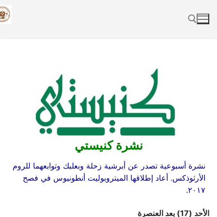
Skip
to
content
Search for:
نشرة كنيستي
نشرة أسبوعية تصدر عن أبرشية زحلة وبعلبك وتوابعهما للروم
الأرثوذكس. أعاد إطلاقها الميتروبوليت أنطونيوس في فصح
٢٠١٧.
الأحد (17) بعد العنصرة