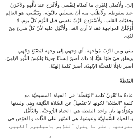
إليّ. ولْأتمنّى لِغَيْري ما أتمنّاه لِنَفْسي ولْأفْرَح عندَ تأَلُّقِهِ ولأحْزَنْ
عند سقوطه. ولْأطْلُب منه أنْ يغسلَني بالتَّوبَة، ويُنَقِّيَني، هو العالِم
بخفيّات القلب. ولْأسْتَوْدِع الرَّبَّ نفسي قبل النَّوْم كلَّ يوم. لا
أُؤَجِّلَنَّ المواجهة فقد لا أرى الغد. ولْأتَّكِل عليه لأنّ كلَّ شيءٍ مِنْ
لَدُنِه.
بيني وبين الرَّبّ مُواجهة، أي وَجهي إلى وجهه لِيَصْنَعَ وَجْهي
ويخلق فيّ قلبًا نقيًّا. إذ ذاك أصيرُ إنسانًا جديدًا يَعْكِسُ النُّورَ الإلهيّ.
أصير ناقِلًا للمَحَبَّة الإلهيّة. أصيرُ كلمةً إلهيّةً.
اليَقَظَةُ
عادةً ما تُقْرَنُ كلمة "اليَقَظَة" في ﭐلحياة ﭐلمسيحيَّة مع
كلمة "الصَّلاة" لكونها لا تنفَصِلْ عن الصَّلاة الدَّائِمَة وهي وليدتها
ومُوَلِّدَتها بآنٍ واحِد. اليقظة هي ﭐلحياة الرُّوحِيَّة، والتَّأَمُّل
بـﭑلحياة السَّماوِيَّة وعيشها، هي السَّهَر على الذَّات وﭐلغَوْص في
معرفتها، على ما يقول ﭐلقدِّيس باسيليوس ﭐلكبير.