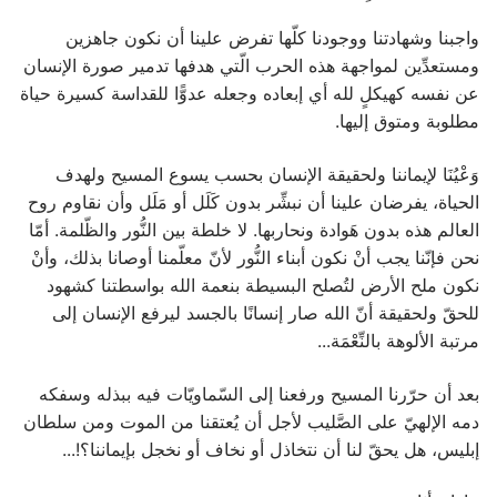
واجبنا وشهادتنا ووجودنا كلّها تفرض علينا أن نكون جاهزين
ومستعدِّين لمواجهة هذه الحرب الّتي هدفها تدمير صورة الإنسان
عن نفسه كهيكلٍ لله أي إبعاده وجعله عدوًّا للقداسة كسيرة حياة
مطلوبة ومتوق إليها.
وَعْيُنَا لإيماننا ولحقيقة الإنسان بحسب يسوع المسيح ولهدف
الحياة، يفرضان علينا أن نبشِّر بدون كَلَل أو مَلَل وأن نقاوم روح
العالم هذه بدون هَوادة ونحاربها. لا خلطة بين النُّور والظّلمة. أمّا
نحن فإنّنا يجب أنْ نكون أبناء النُّور لأنّ معلّمنا أوصانا بذلك، وأنْ
نكون ملح الأرض لتُصلح البسيطة بنعمة الله بواسطتنا كشهود
للحقّ ولحقيقة أنّ الله صار إنسانًا بالجسد ليرفع الإنسان إلى
مرتبة الألوهة بالنِّعْمَة...
بعد أن حرّرنا المسيح ورفعنا إلى السّماويّات فيه ببذله وسفكه
دمه الإلهيّ على الصَّليب لأجل أن يُعتقنا من الموت ومن سلطان
إبليس، هل يحقّ لنا أن نتخاذل أو نخاف أو نخجل بإيماننا؟!...