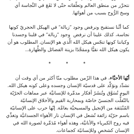
نتحرَّر من منطق العالم وتعلّقاته حتّى لا نَقَعَ في النَّجاسة أي
وسخ الرُّوح بسبب من أهوائها.
كما أنَّنا نستقبح ونرفض وجود ”زبالة“ في الهيكل الحجريّ كونها
نجاسة، كذلك علينا أن نرفض وجود ”زبالة“ في قلبنا وجسدنا
وكياننا كونها تنجّس هيكل الله الَّذي هو الإنسان. المطلوب هو أن
يكون هيكل الله نقيًّا وممَجَّدًا بزينة الفضائل والطَّهارة...
* * *
أيّها الأحبَّاء
، في هذا الزّمن مطلوب منّا أكثر من أي وقت أن
نشدِّد ونؤكِّد على قدسيّة الإنسان وجسده وعلى كونه هيكل الله.
اليوم تُسَوَّق وتُنشَرُ أفكار مدمِّرة للإنسانيَّة عبر مماهات الحرّيّة
بالتّفلُّت الجنسيّ خاصّة وبمحاربة القيم والأخلاق الإنسانيّة
المُنْبَثقة من الإنجيل والمسيحيَّة بعامَّة. إنّها حرب على الإنسانيّة
باسم حرّيّة زائفة تُشعل في الإنسان نار الأهواء الجسدانيَّة وتغذِّي
فيه روح الكبرياء والأنانيَّة، وهذه أهواء مُدَمِّرة لصورة الله في
الإنسان كشخصٍ وللإنسانيّة كجماعات.