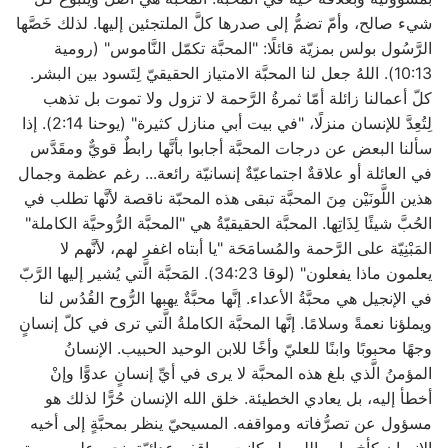
شيء صالح، وأمّ تضمُّ إلى صدرها كلَّ الملتجئين إليها. لذلك خَصَّها
الرَّسُول بولس بمزيّة قائلًا: "المحبَّة تكمّل النَّاموس" (رومية
10:13). اللهُ جعل لنا المحبَّة الامتياز الحقيقيّ لِتَسود بين البشر.
كلّ أعمالنا زائلة أمّا ثمرةُ الرَّحمة لا تزول ولا تموت بل تذهب
لِتُعِدَّ للإنسان منزلًا، "في بيت أبي منازل كثيرة" (يوحنا 2:14). إذا
سألنا البعض عن درجات المحبَّة أجابوا بأنَّها رابطٌ قويٌّ ومقَدَّس
في العائلة أو علاقةٌ اجتماعيّةٌ إنسانيّة رائعة... رغم عظمة وجمال
هذين اللَّونَيْن مِنَ المحبَّة تبقى هذه المحبّة ناقصة لأنَّها تطلب في
الحُبَّ شيئًا لِذَاتِها. المحبَّة الحقيقيّةُ هي "المحبَّة الرُّوحيَّة الكاملة"
المَبْنِيّة على الرَّحمة والمُسامَحَة "يا أبتاه اغفر لهم، لأنَّهم لا
يعلمون ماذا يفعلون" (لوقا 34:23). المَحبَّة الَّتي يُشير إليها الرَّبّ
في الإنجيل هي محبَّةُ الأعداء. إنَّها محبَّةٌ يهبها الرُّوح القُدُس لنا
ويملؤنا نعمةً وسلامًا. إنَّها المحبَّة الكاملةُ الَّتي ترى في كلّ إنسانٍ
وجهًا محبوبًا وابنًا للعليّ وأخًا للابن الوحيد الحبيب. الإنسانُ
المؤمنُ الَّذي بلغ هذه المحبَّة لا يرى في أيِّ إنسانٍ عدوًّا وإنْ
أخطأ إليه، بل يعادي الخطيئة. خلق الله الإنسان حُرًّا لذلك هو
مسؤول عن تصرُّفاته ومواقفه. المسيحيّ ينظر بمحبَّةٍ إلى أخيه
الإنسان كأخٍ وابن الله ولو كانت مواقفه عدائيّة. نحن على صورة