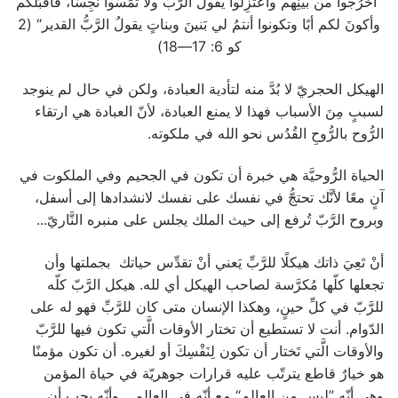
”اخرُجوا من بينِهم واعتزِلوا يقولُ الرَّبُّ ولا تَمَسُّوا نَجِسًا، فأقبَلَكم
وأكونَ لكم أبًا وتكونوا أنتمُ لي بَنينَ وبناتٍ يقولُ الرَّبُّ القدير“ (2
كو 6: 17—18)
الهيكل الحجريّ لا بُدَّ منه لتأدية العبادة، ولكن في حال لم ينوجد
لسببٍ مِنَ الأسباب فهذا لا يمنع العبادة، لأنّ العبادة هي ارتقاء
الرُّوح بالرُّوحِ القُدُس نحو الله في ملكوته.
الحياة الرُّوحيَّة هي خبرة أن تكون في الجحيم وفي الملكوت في
آنٍ معًا لأنَّك تحتجُّ في نفسك على نفسك لانشدادها إلى أسفل،
وبروح الرَّبّ تُرفع إلى حيث الملك يجلس على منبره النَّاريّ...
أنْ تَعِيَ ذاتك هيكلًا للرَّبِّ يَعني أنْ تقدِّس حياتك بجملتها وأن
تجعلها كلّها مُكرَّسة لصاحب الهيكل أي لله. هيكل الرَّبّ كلّه
للرَّبّ في كلِّ حينٍ، وهكذا الإنسان متى كان للرَّبِّ فهو له على
الدّوام. أنت لا تستطيع أن تختار الأوقات الَّتي تكون فيها للرَّبّ
والأوقات الَّتي تَختار أن تكون لِنَفْسِكَ أو لغيره. أن تكون مؤمنًا
هو خيارٌ قاطع يترتّب عليه قرارات جوهريّة في حياة المؤمن
وهي أنّه ”ليس من العالم“ مع أنّه في العالم... وأنّه يجب أن