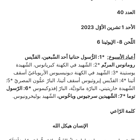
العدد 40
الأحد 1 تشرين الأوّل 2023
اللّحن 8- الإيوثينا 6
أعياد الأسبوع:
*1: الرُّسول حنانيا أحد السَّبعين، القدِّيس
رومانوس المرنّم
*2: الشّهيد في الكهنة كبريانوس، الشّهيدة
يوستينة *3: الشّهيد في الكهنة ديونيسيوس الأريوباغيّ أسقف
أثينا *4: القدِّيس إيروثيوس أسقف أثينا، البارّ عمُّون المصريّ *5:
الشّهيدة خاريتيني، البارّة ماثوذيَّة، البارّ إفذوكيموس
*6: الرّسول
توما *7: الشّهيدين سرجيوس وباخُوس،
الشّهيد بوليخرونيوس.
كلمة الرّاعي
الإنسان هيكل الله