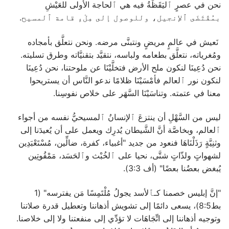
نحن في عصرٍ ﭐليَقَظَةُ فيه هي ﭐلحاجة الأُولى للعَيْشِ
بمُقْتَضَى ﭐلإنجيل، وللوصول إلى مِلْءِ قامة ﭐلمسيح.
نَعيش في عالمٍ مريضٍ ونتبنَّى مرضه. ونحن نتعلَّق بأمجاده
ومُغرياته، نتعلَّق بطعامه ولباسه، نتقيَّد بتقنيَّاته وطرق تسليته.
نحن دُعِينَا لنكون ملح الأرض فتخلَّيْنَا عن ملوحتنا، نحن دُعِينَا
لنكون نور ﭐلعالم فأمْسَيْنَا ظلامًا ندعو النَّاس أن يستريحوا
معنا في عتمته. وتناسَيْنَا السَّهَر على خلاص نفوسِنا.
ليس من السَّهْلِ أن ينتزعَ ﭐلإنسانُ ﭐلمسيحيُّ نفسه من أجواء
ﭐلعالم، وبخاصَّة أنَّ الشَّيطان يُدرِك ويعمل على أن يُعيدَنا إلى
وثنِيَّةٍ رَذَلْنَاهَا فنعود من جديد "أغبياء، كفرة، ضالِّين، مُسْتَعْبَدِين
لشهواتٍ ولذّاتٍ شتَّى، نحيا على ﭐلخُبْث وﭐلحَسَد، مَمْقُوتِين
يُبغض بعضُنا بعضًا" (أف 3:3).
"إنَّ إبليس خصمنا كـﭑلأسد يجولُ مُلْتَمِسًا مَن يفترسه" (1
بط8:5)، يسعى دائمًا إلى تشويش أذهاننا وتعطيل قدرة صلاتنا
وتوجيه أذهاننا إلى اتِّجَاهَات لا تؤدِّي إلى منفعتنا ولا إلى خلاصنا.