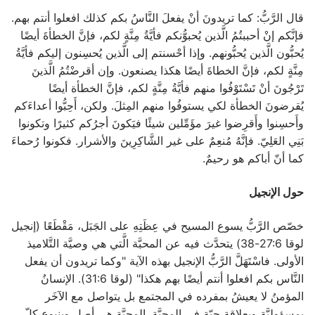
قال الرَّبُّ: كما تريدونَ أنْ يفعلَ النَّاسُ بكم كذلك افعلوا أنتم بهم.
فإنَّكم إنْ أحببتُمُ الَّذين يُحبوُّنكم فأيَّةُ مِنَّةٍ لكم، فإنَّ الخطأةَ أيضًا
يُحبُّون الَّذين يُحبُّونهم. وإذا أحْسنتم إلى الَّذين يُحسِنون إليكم فأيَّةُ
مِنَّةٍ لكم، فإنَّ الخطاةَ أيضًا هكذا يصنعون. وإن أقرضْتُمُ الَّذينَ
تَرْجُونَ أنْ تَسْتَوْفُوا منهم فأيَّةُ مِنَّةٍ لكم، فإنَّ الخطأة أيضًا
يُقرضونَ الخطأة لكي يستوفُوا منهم المِثلَ. ولكن، أَحِبُّوا أعداءَكم
وأَحسِنوا وأَقرِضوا غيرَ مؤَمِّلين شيئًا فيَكونَ أجرُكم كثيرًا وتكونوا
بَنِي العَلِيّ. فإنَّهُ مُنعِمٌ على غير الشَّاكِرِينَ والأشرار. فكونوا رُحماءَ
كما أنّ أباكم هو رحيمٌ.
حول الإنجيل
خصّص الرَّبُّ يسوع المسيح في عِظَتِهِ على الجَبَل، مَقْطَعًا (إنجيل
لوقا 27:6-38) يتحدَّث فيه عن المحبَّة الَّتي هي وصيَّة التَّلاميذ
الأولى. فاسْتَهَلَّ الرَّبُّ الإنجيل بهذه الآية "وكما تريدون أن يفعل
النَّاس بكم افعلوا أنتم أيضًا بهم هكذا" (لوقا 31:6). الإنسانُ
المؤمنُ لا يعيشُ بمفرده في المجتمع بل يتواصل مع الآخَر
بمسؤوليَّة وبعلاقة حيّة في المحبَّة. المحبَّة هي أصل وينبوع كلّ