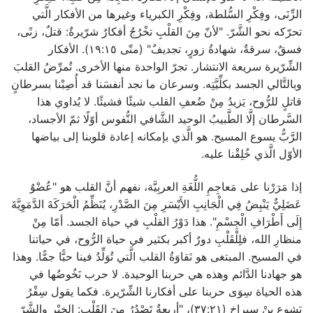
الزِّنَى، وفِكْرِ السُّلطة، وفِكْرِ الكبرياء وغيرها من الأفكار الَّتي
تحرّكه نحو الشَّرّ. "لأنّ مِنَ القلْبِ تخْرُجُ أفكارٌ شرّيرةٌ: قتلٌ، زنًى،
فسقٌ، سرقةٌ، شهادةُ زورٍ، تجديفٌ" (متّى ١٩:١٥). الأفكار
الشِّرّيرة سريعة الانتشار. تجرّ الواحدة منها الأخرى. تُمرِّضُ القلبَ
وبالتَّالي الجسد بكلِّيَّتِه. وسرعان ما نجد أنفسَنا قد أُصِبْنا بسرطانٍ
قاتلٍ للرُّوح، يَزيدُ مِنْ ضُعفِ القلب شيئًا فشيئًا. لا يُداوي هذا
السَّرطان إلَّا الطَّبيبُ الوحيد الشَّافي النُّفوس أوّلًا ثمّ الأجساد،
الرَّبُّ يسوع المسيح. هو الَّذي بإمكانه إعادة قلوبنا إلى بياضها
الأوّل الَّذي خُلِقْنا عليه.
إذا مَرَرْنا على مَعاجِمِ اللُّغَةِ العربِيَّة، نفهم أنَّ القلب هو "عُضْوٌ
عَضَلِيٌّ يَنْبِضُ فِي الْجَانِبِ الأَيْسَرِ مِنَ الصَّدْرِ، يُنَظِّمُ الْحَرَكَةَ الدَّمَوِيَّةَ
إِلَى أَطْرَافِ الْجِسْمِ". هذا دَوْرُ القلْبِ في حياة الجسد. أمّا مِنْ
منظارِ الله، فلِلْقَلْبِ دورٌ أكبر بكثير في حياة الرُّوح، في حياتنا
في المسيح. المبتغى هو نَقاوَةُ القلب الَّتي تُوَلِّدُ فينا حبًّا جمًّا. وهذا
هو جهادنا الدَّائم وهذه هي حربنا الوحيدة. لا حرب نَخُوضُها في
هذه الحياة سِوَى حربنا على أفكارنا الشِّرّيرة. فكما يقول سِفْرُ
يَشوع بِنْ سيراخ (٣٧:٢١)، "أربعةٌ تَصْدُرُ مِنَ القَلْب: الخيْر والشَّرّ