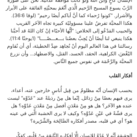
الرَّبّ يسوع المسيح الرَّحيم الَّذي أنْعَمَ بمحبَّتِهِ الفائقة على الأبرار
والأشرار. "كونوا رُحماء كما أنَّ أباكم أيضًا رحيم" (لوقا 36:6).
هكذا المحبَّة تفرضُ علينا مسؤوليّة كبيرة تجاه الآخَر القريب
والحبيب المَدْعُو إلى الخلاص: "أيُّها الأحبّاء إنْ كان اللهُ قد أحبَّنا
هكذا ينبغي لنا أيضًا أنْ يُحِبَّ بعضُنا بـــعـــضًــــا" (1يوحنّا 11:4).
رسالتنا في هذا العالم اليوم أنْ نُجاهِد ضِدَّ الخطيئة، أي أن نُقاوم
البُغْضَ، الكراهية، الحقد، الحسد، القتل، والاضطهاد... وأن نزرع
المحبَّة والرَّحْمَة في نفوس جميع النَّاس.
أفكار القلب
يحسب الإنسان أنّه مظلومٌ من قِبل أُناسٍ خارجين عنه، أعداء،
يرى فيهم بعضًا مِنْ رَذائل. إنّما هل مِنْ رذيلةً عند "عَدُوِّه" ليست
عنده هو الآخَر؟ هل هو مِنْ مَعْدَنٍ أفضل مِنْ مَعْدَن عَدُوِّه؟ هل
يرى قشّةً في عَيْنِ عَدُوِّه؟ وكيف لا يرى الخشبة الَّتي في عينه
هو؟ أي في قلبه، مصدر أفكاره الصَّالِحَة والشِّرّيرة؟
الحقيقة أنَّه لا عَدُوَّ للإنسان إلَّا أفكاره النَّابِعَة مِنْ قَلْبِه، كفِكْرِ