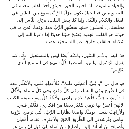
والحياة والموت". إذا اخترنا الخير، حينئذٍ يأخذ القلب معناه في
اللُّغة وينبض فينا حياةً تكون مِرْآةً للرَّبِّ يسوع بين البَشَر، في
الفِعْل والكَلام والنِّيَّة. وإذا كنّا بِيض القلب، يرتاح النَّاس إلى
مجلسنا، إذ يُحسّون حينها بحضُورِ الرَّبِّ معنا وفينا. أثمن ما في
حياتنا هو القلب الجديد. يُصْبِحُ قلبُنا جديدًا إذا دعونا الله إلى
سُكناه. فالقلب خارجًا عن الله مجرّد عضلة.
هذا ليس بالأمر السَّهل، ولكنّه أيضًا ليس بالمستحيل. فأنا، كما
يقول الرَّسُول بولس، "أستطيعُ كُلَّ شيءٍ في المسيح الَّذي
يُقَوِّيني".
هو قال لي: "يا بُنيَّ، أعطِني قلبك". فَلْأُعْطِهِ قَلبي. ولْأَتَكَلّم معه
في الصَّباح وفي المساء وفي كلِّ وَقْتٍ وفي كلِّ مَساء. ولْأَقُلْ
له: أريد، يا رَبُّ، فَأَعِنْ عَدَمَ إرادتي. ولْآخُذْ كلَّ يومٍ نصيحة الكتاب
الإلهيّ أَعِشْ بها يَوْمِي لتُغَيِّرَ بعضًا مِنْ أفكاري، فتُغَيِّر قلبي.
ولْأراقِبْ نَفْسي يوميًّا، واضعًا نظّارات الرَّبّ، الَّتي تُوضح الرُّؤية
أمامي وتُرشدني إلى الطَّريق الحَقّ. ولْأعْتَرِف عندما أُخْطِئ
وأُصالِحْ مَنْ أسأتُ إليه، وأصالِحْ مَنْ أساء إليَّ قبل أنْ يأتيَ هو