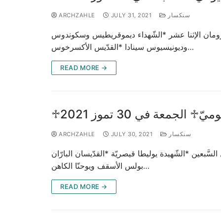
سنكسار
JULY 31, 2021
ARCHZAHLE
 الرُّومان الإثنا عشر *الشّهداء ديموقريطيس وسكوندوس
وديونيسيوس سينادا *القدّيس الأكسرخوس…
READ MORE →
ّ♱ الجمعة في 30 تموز 2021
سنكسار
JULY 30, 2021
ARCHZAHLE
َّبعين *الشّهيدة يوليطا قيصريّة *القدّيسان البارّان
بولس الأسقف ويوحنّا الكاهن…
READ MORE →