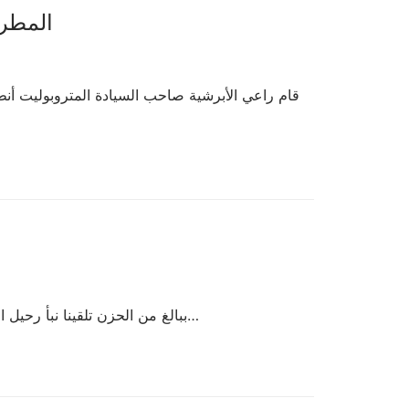
المطران
ببالغ من الحزن تلقينا نبأ رحيل المرحوم سماحة مفتي البقاع الشيخ خليل الميس. لقد كان رجل المواقف الوطنية وسيد المنابر، كان رجل علمٍ وتقوى، رجل…