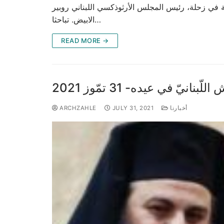
وس (الصوري) الجزيل الإحترام، اليوم السبت ٣١ تموز ٢٠٢١ في دار المطرانية في زحلة، رئيس المجلس الأرثوذكسي اللبناني روبير
الابيض. تباحثا…
READ MORE →
يّ في عيده- 31 تمّوز 2021
أخبارنا
JULY 31, 2021
ARCHZAHLE