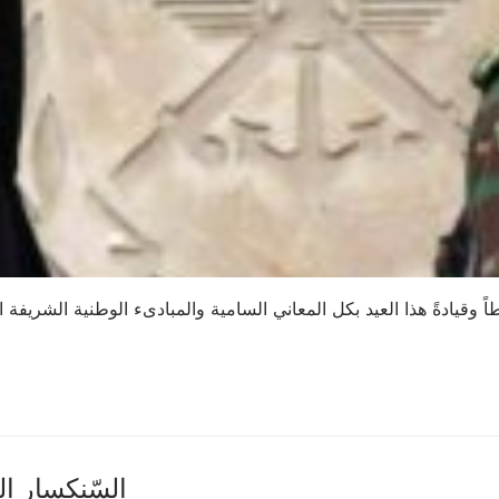
 وقيادةً هذا العيد بكل المعاني السامية والمبادىء الوطنية الشريفة 
♱السّنكسار اليَو