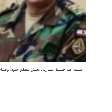
عشية عيد جيشنا المبارك، نعيش معكم جنوداً وضباطاً