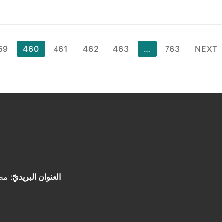
59
460
461
462
463
…
763
NEXT
العنوان البريديّ
: مط