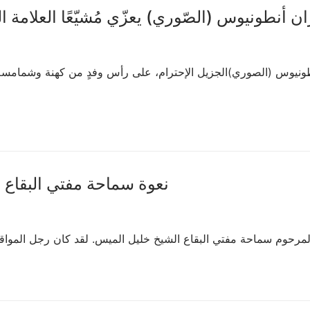
 أنطونيوس (الصّوري) يعزّي مُشيّعًا العلامة المفتي خليل
نعوة سماحة مفتي البقاع الشّيخ خ