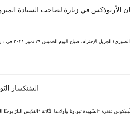
ن الأرثوذكس في زيارة لصاحب السيادة المترو
استقبل صاحب السياد
♱السّنكسار اليَوميّ
 كلّينيكوس غنغرة *الشّهيدة ثيودوتا وأولادها الثّلاثة *القدّيس البارّ يو