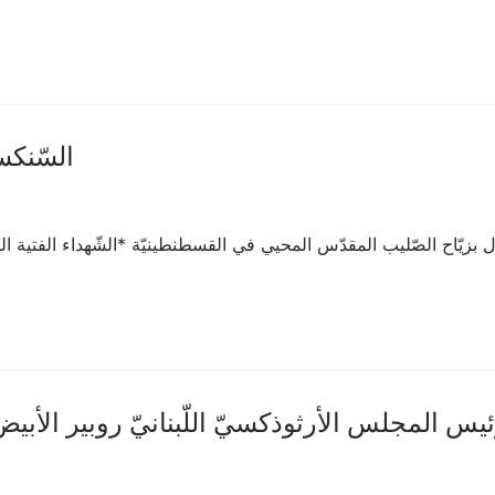
♱السّنكسار
تفال بزيّاح الصّليب المقدّس المحيي في القسطنطينيّة *الشّهداء الفتية ا
س المجلس الأرثوذكسيّ اللّبنانيّ روبير الأبيض إلى دار ا