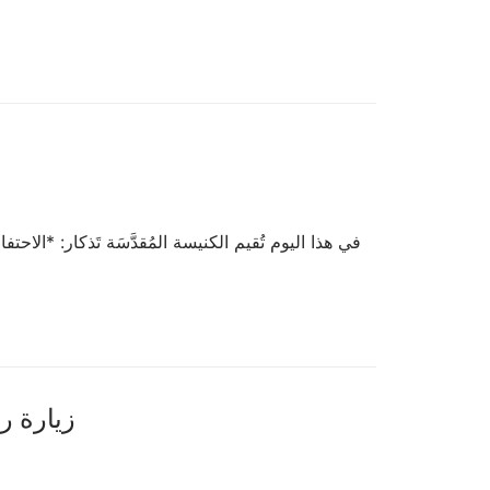
في هذا اليوم تُقيم الكنيسة المُقدَّسَة تَذكار: *الاح
زيارة رئي