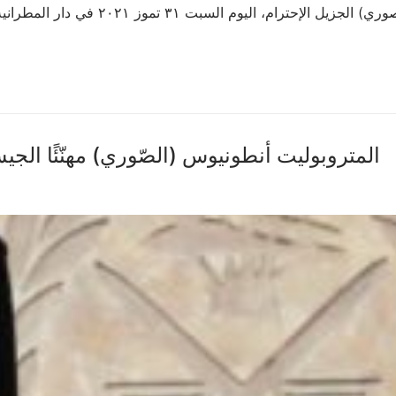
استقبل صاحب السيادة المتروبوليت أنطوني
المتروبوليت أنطونيوس (الصّوري) مهنّئًا الجيش اللّبنان