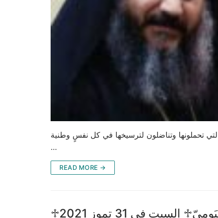
التي تحملونها وتناضلون لترسيخها في كل نفسٍ وطنية،
…
READ MORE →
ميّ♱ السبت في 31 تموز 2021