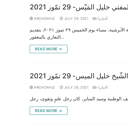
 المَيْس- 29 تمّوز 2021
أخبارنا
JULY 29, 2021
ARCHZAHLE
قام راعي الأبرشية صاحب السيادة المتروبوليت أنطونيوس (الصوري)الجزيل الإحترام، على رأس وفدٍ من كهنة وشمامسة الأبرشية، مساء يوم الخميس ٢٩ تموز ٢٠٢١، بتقديم
التعازي بالمغفور…
READ MORE →
ليل الميس- 29 تمّوز 2021
أخبارنا
JULY 29, 2021
ARCHZAHLE
READ MORE →