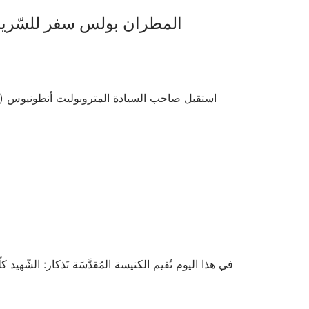
المطران بولس سفر للسّريا
في هذا اليوم تُقيم الكنيسة المُقدَّسَة تَذكار: الشّهيد