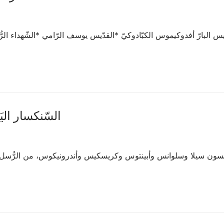
القدّيس البارّ أفدوكيموس الكبّادوكيّ *القدّيس يوسف الرّامي *الشّهداء
♱السّنكسار اليَومي
القدّيسون سيلا وسلوانس وأبينتوس وكريسكيس وأندرونيكوس، من الرُّسل الس