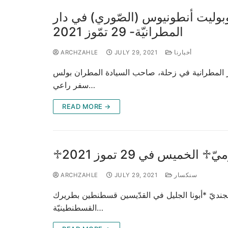
بوليت أنطونيوس (الصّوري) في دار
المطرانيّة- 29 تمّوز 2021
أخبارنا
JULY 29, 2021
ARCHZAHLE
ة المتروبوليت أنطونيوس (الصوري) الجزيل الإحترام، صباح اليوم الخميس ٢٩ تموز ٢٠٢١ في دار المطرانية في زحلة، صاحب السيادة المطران بولس
سفر راعي…
READ MORE →
♱ الخميس في 29 تموز 2021
سنكسار
JULY 29, 2021
ARCHZAHLE
حنّا الجنديّ *أبونا الجليل في القدّيسين قسطنطين بطريرك
القسطنطينيّة…