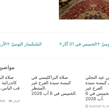
tion
Next
♱السّنكسار اليَوميّ ♱الخميس في 01 أيّار
post:
مواضيع
عيد التجلي
صلاة البراكليسي في
صلاة ال
 كنيسة سيدة
كنيسة سيدة الفرح غير
كاتدرائية 
الفرح غير
المنتظر،
المنتظر،الخميس في 6
الخميس في 6 آب 2026.
آب 2026.
أخبار
026
AUGUST 6, 2