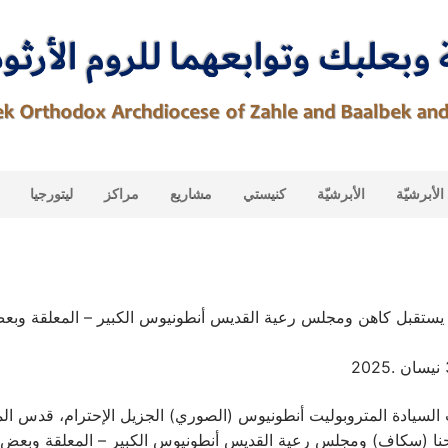
لأبرشيّة
الأبرشيّة
كنيستي
مشاريع
مراكز
ليتورجيا
لسيادة المتروبوليت أنطونيوس (الصوري) الجزيل الإحترام، قدس ال
حنا (سكاف) ومجلس رعية القديس أنطونيوس الكبير – المعلقة وبعض أب