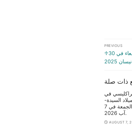
Post
PREVIOUS
naviga
Previous
♱السّنكسار اليَوميّ ♱الأربعاء في 30
post:
نيسان 2025
 ذات صلة
براكليسي في
ميلاد السيدة-
قب الياس،الجمعة في 7
آب 2026.
AUGUST 7, 2