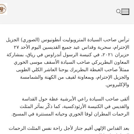
Skip
to
content
Search for:
ترأس صاحب السيادة المتروبوليت أنطونيوس (الصوري) الجزيل
الإحترام، سحرية وقداس عيد جميع القديسين اليوم الأحد ٢٧
حزيران ٢٠٢١، في كنيسة الرسول أندراوس في رياق، بمشاركة
المعاون البطريركي صاحب السيادة الأسقف موسى الخوري
ممثلاً صاحب الغبطة البطريرك يوحنا العاشر الكلي الطوبى
والجزيل الإحترام، وبمعاونة لفيف من الكهنة والشمامسة
والإكليروس.
ألقى صاحب السيادة راعي الأبرشية عظة حول القداسة
والقديس في الكنيسة الأرثوذكسية، كما ذكّر بمآثر المثلث
الرحمات المطران لوقا الخوري وحياته المستترة في المسيح.
بعد القداس الإلهي أقيم جناز لأجل راحة نفس المثلث الرحمات