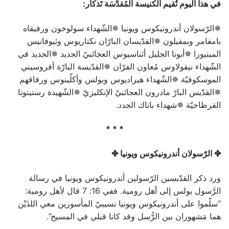
في هذا اليوم تُقيم الكنيسة المُقدَّسَة تَذكار:
✵الرّسولان أندرونيكوس ويونيا ✵الشّهداء سولوخون ورفيقاه
بامفامر وبمفيلون ✵القدّيسان البارّان نكتاريوس وثيوفانيس
الميتيورا ✵أبونا الجليل أثناسيوس العجائبيّ الجديد ✵الجديد في
الشّهداء نيقولاوس مُعاون الفرّان ✵القدّيسة البارّة أفروسيني
الموسكوفيّة ✵الشّهداء هيراديوس وبولس وأكلّينوس ورفاقهم
✵القدّيس البارّ مادرون العجائبيّ الإنكليزيّ ✵الشّهيدة رستيتوتا
القرطاجيّة ✵شهداء باتاك الجدد.
* * *
✤ الرّسولان أندرونيكوس ويونيا ✤
ورد ذكر القدّيسين الرّسولين أندرونيكوس ويونيا في رسالة
الرَّسول بولس إلى أهل رومية. ففي 16: 7 قال لأهل رومية:
“سلّموا على أندرونيكوس ويونيا نسيبيّ المأسورين معي اللذَيْن
هما مَشهوران بين الرُّسل وقد كانا قبلي في المسيح”.