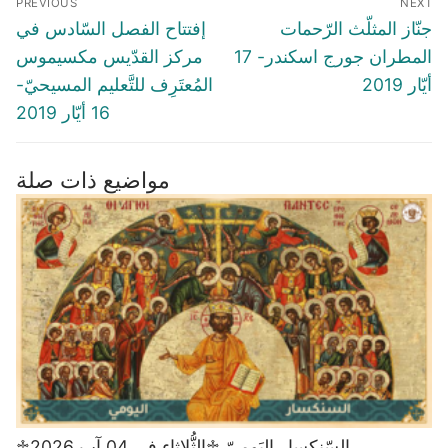
PREVIOUS
NEXT
navigation
Previous
Next
جنّاز المثلّث الرّحمات
إفتتاح الفصل السّادس في
post:
post:
المطران جورج اسكندر- 17
مركز القدّيس مكسيموس
أيّار 2019
المُعتَرِف للتَّعليم المسيحيّ-
16 أيّار 2019
مواضيع ذات صلة
♱السّنكسار اليَوميّ ♱الثُّلاثاء في 04 آب 2026