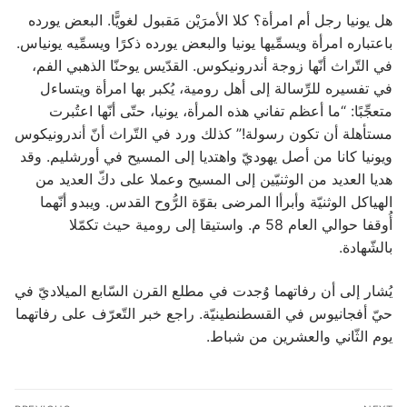
هل يونيا رجل أم امرأة؟ كلا الأمرَيْن مَقبول لغويًّا. البعض يورده
باعتباره امرأة ويسمِّيها يونيا والبعض يورده ذكرًا ويسمِّيه يونياس.
في التّراث أنّها زوجة أندرونيكوس. القدّيس يوحنّا الذهبي الفم،
في تفسيره للرِّسالة إلى أهل رومية، يُكبر بها امرأة ويتساءل
متعجِّبًا: “ما أعظم تفاني هذه المرأة، يونيا، حتّى أنّها اعتُبرت
مستأهلة أن تكون رسولة!” كذلك ورد في التّراث أنّ أندرونيكوس
ويونيا كانا من أصل يهوديّ واهتديا إلى المسيح في أورشليم. وقد
هديا العديد من الوثنيّين إلى المسيح وعملا على دكّ العديد من
الهياكل الوثنيّة وأبرأا المرضى بقوّة الرُّوح القدس. ويبدو أنّهما
أُوقفا حوالي العام 58 م. واستيقا إلى رومية حيث تكمّلا
بالشّهادة.
يُشار إلى أن رفاتهما وُجدت في مطلع القرن السّابع الميلاديّ في
حيّ أفجانيوس في القسطنطينيّة. راجع خبر التّعرّف على رفاتهما
يوم الثّاني والعشرين من شباط.
Post