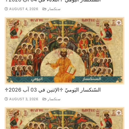
سنكسار
AUGUST 4, 2026
♱السّنكسار اليَوميّ ♱الإثنين في 03 آب 2026
سنكسار
AUGUST 3, 2026