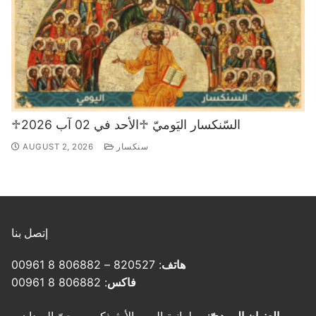
♱السّنكسار اليَوميّ ♱الأحد في 02 آب 2026
سنكسار
AUGUST 2, 2026
إتصل بنا
هاتف
: 820527 – 806882 8 00961
فاكس
: 806882 8 00961
العنوان البريديّ
: مطرانية الروم الأرثوذكس – حيّ الميدان –