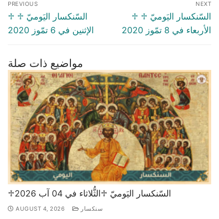
PREVIOUS
NEXT
navigation
Previous
Next
♱ السّنكسار اليَوميّ ♱
♱ السّنكسار اليَوميّ ♱
post:
post:
الأربعاء في 8 تمّوز 2020
الإثنين في 6 تمّوز 2020
مواضيع ذات صلة
♱السّنكسار اليَوميّ ♱الثُّلاثاء في 04 آب 2026
سنكسار
AUGUST 4, 2026