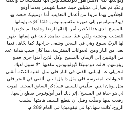
وعذّبا ثم نفيا إلى ميتيلين حيث قضيا شهيدين بعدما أوقع
الجلاّدون بهما مزيدا من أعمال التعذيب. أما دومينيكا فبعث بها
ذيوكليسيانوس إلى صهره مكسيميانوس. فلمّا أقرّت بإيمانها
بالمسيح، لدى هذا الأخير، أمر بإلقائها ارضا وجلدها ثم عرّضها
للتعذيب بوحشية ولكن عبثا. بقيت صامدة ثابتة في إيمانها. ظهر
لها الربّ يسوع وهي في السجن وشفى جراحها. كما نجّاها، فيما
بعد، من النار ومن الحيوانات المفترسة. هذا كان سبب هداية عدد
من الوثنيين إلى الإيمان بالمسيح. وكل الذين آمنوا جرى قطع
رؤوسهم. قالت دومينيكا لأبولونيوس، معّذبها: “لا سبيل لديك
لتحويلي عن إيماني. القني في النار فلي مثل الفتية الثلاثة. ألقني
للحيوانات المفترسة فلي مثل دانيال النبي. ألقني في البحر فلي
مثل يونان النبي. سلّمني للسيف فسأذكر السابق المجيد. الموت
لي هو حياة في المسيح”. إثر ذلك أمر أبولونيوس بقطع رأسها.
رفعت يديها وصلّت وقبل أن يقطع السيف هامتها أسلمت
الروح. كانت شهادتها في نيقوميذيا في العام 289 م.
Post