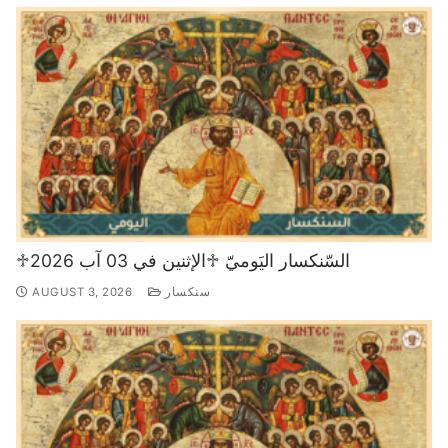
♱السّنكسار اليَوميّ ♱الإثنين في 03 آب 2026
سنكسار
AUGUST 3, 2026