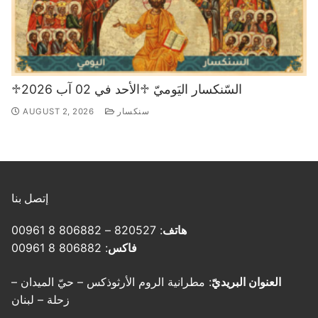
♱السّنكسار اليَوميّ ♱الأحد في 02 آب 2026
سنكسار
AUGUST 2, 2026
إتصل بنا
هاتف
: 820527 – 806882 8 00961
فاكس
: 806882 8 00961
العنوان البريديّ
: مطرانية الروم الأرثوذكس – حيّ الميدان –
زحلة – لبنان