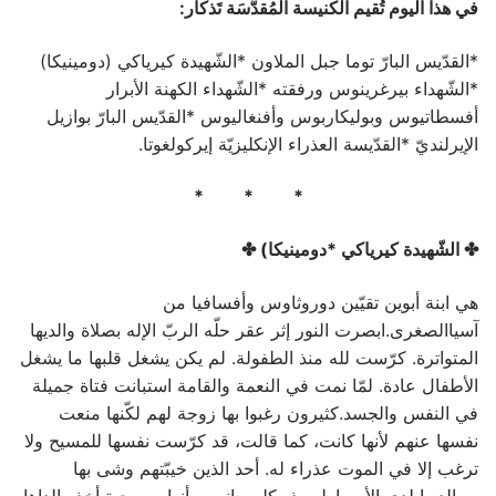
في هذا اليوم تُقيم الكنيسة المُقدَّسَة تَذكار:
*القدّيس البارّ توما جبل الملاون *الشّهيدة كيرياكي (دومينيكا)
*الشّهداء بيرغرينوس ورفقته *الشّهداء الكهنة الأبرار
أفسطاتيوس وبوليكاربوس وأفنغاليوس *القدّيس البارّ بوازيل
الإيرلنديّ *القدّيسة العذراء الإنكليزيّة إيركولغوتا.
* * *
✤ الشّهيدة كيرياكي *دومينيكا) ✤
هي ابنة أبوين تقيّين دوروثاوس وأفسافيا من
آسياالصغرى.ابصرت النور إثر عقر حلّه الربّ الإله بصلاة والديها
المتواترة. كرّست لله منذ الطفولة. لم يكن يشغل قلبها ما يشغل
الأطفال عادة. لمّا نمت في النعمة والقامة استبانت فتاة جميلة
في النفس والجسد.كثيرون رغبوا بها زوجة لهم لكّنها منعت
نفسها عنهم لأنها كانت، كما قالت، قد كرّست نفسها للمسيح ولا
ترغب إلا في الموت عذراء له. أحد الذين خيبّتهم وشى بها
وبوالديها لدى الأمبراطور ذيوكليسيانوس أنها مسيحية.أخذ والداها