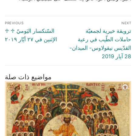
Post
PREVIOUS
NEXT
navigation
Previous
Next
ترويقة خيرية لجمعيّة
♱ السّنكسار اليَوميّ ♱
post:
post:
حاملات الطّيب في رعية
الإثنين في ۲٧ أيّار ٢٠١٩
القدّيس نيقولاوس- الميدان-
28 آيار 2019
مواضيع ذات صلة