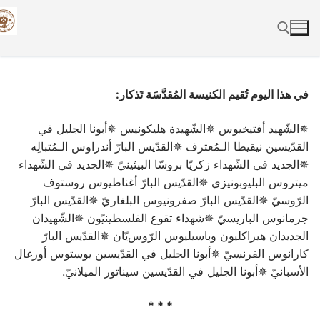
Skip
to
content
Search for:
في هذا اليوم تُقيم الكنيسة المُقدَّسَة تَذكار:
✵الشّهيد أفتيخيوس ✵الشّهيدة هليكونيس ✵أبونا الجليل في
القدّيسين نيقيطا الـمُعترف ✵القدّيس البارّ أندراوس الـمُتبالِه
✵الجديد في الشّهداء زكريّا بروسّا البيثينيّ ✵الجديد في الشّهداء
ميتروس البليوبونيزي ✵القدّيس البارّ أغناطيوس روستوف
الرّوسيّ ✵القدّيس البارّ صفرونيوس البلغاريّ ✵القدّيس البارّ
جرمانوس الباريسيّ ✵شهداء تقوع الفلسطينيّون ✵الشّهيدان
الجديدان هيراكليون وباسيليوس الرّوس
يّان ✵القدّيس البارّ
كارانوس الفرنسيّ ✵أبونا الجليل في القدّيسين يوستوس أورغال
الأسبانيّ ✵أبونا الجليل في القدّيسين سيناتور الميلانيّ.
* * *