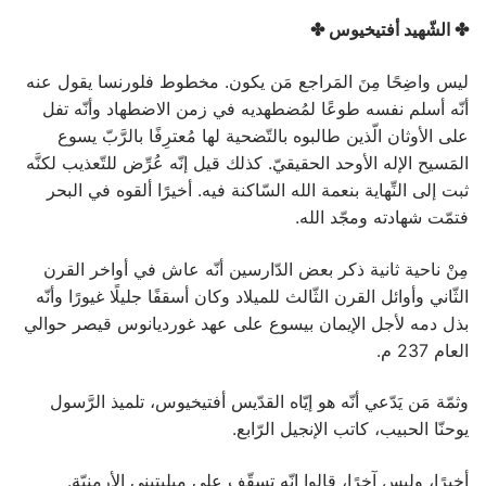
✤ الشّهيد أفتيخيوس ✤
ليس واضِحًا مِنَ المَراجع مَن يكون. مخطوط فلورنسا يقول عنه
أنّه أسلم نفسه طوعًا لمُضطهديه في زمن الاضطهاد وأنّه تفل
على الأوثان الّذين طالبوه بالتّضحية لها مُعترِفًا بالرَّبّ يسوع
المَسيح الإله الأوحد الحقيقيّ. كذلك قيل إنّه عُرِّض للتّعذيب لكنَّه
ثبت إلى النِّهاية بنعمة الله السّاكنة فيه. أخيرًا ألقوه في البحر
فتمّت شهادته ومجّد الله.
مِنْ ناحية ثانية ذكر بعض الدّارسين أنّه عاش في أواخر القرن
الثّاني وأوائل القرن الثّالث للميلاد وكان أسقفًا جليلًا غيورًا وأنّه
بذل دمه لأجل الإيمان بيسوع على عهد غورديانوس قيصر حوالي
العام 237 م.
وثمّة مَن يَدّعي أنّه هو إيّاه القدّيس أفتيخيوس، تلميذ الرَّسول
يوحنّا الحبيب، كاتب الإنجيل الرّابع.
أخيرًا، وليس آخرًا، قالوا إنّه تسقّف على ميليتيني الأرمنيّة.