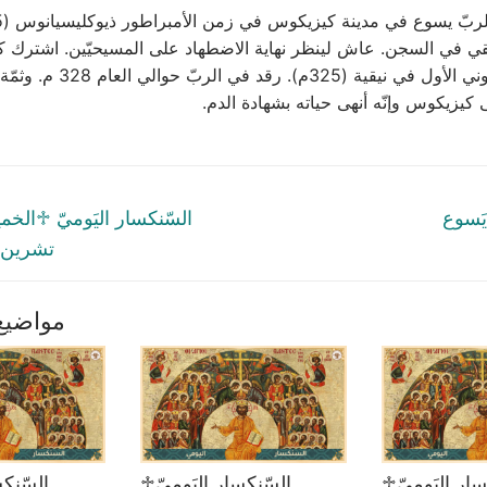
ُلقي في السجن. عاش لينظر نهاية الاضطهاد على المسيحيّين. اشترك
المجمع المسكوني الأول في نيقية (325
 كيزيكوس وإنّه أنهى حياته بشهادة الدم.
tion
Next
 يَسوع
post:
تشرين الثّ
مواضيع
♱السّنكسار اليَوميّ
♱السّنكسار اليَوميّ