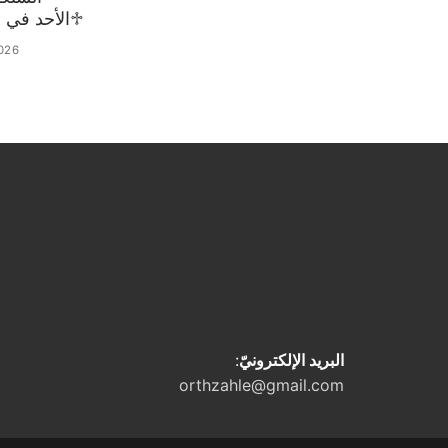
♱الأحد في 02 آب 2026
026
البريد الإلكترونيّ
:
orthzahle@gmail.com