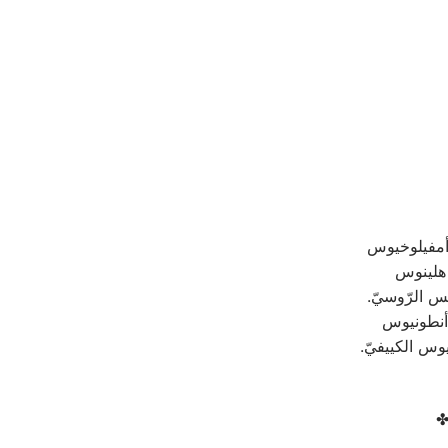
 أمفيلوخيوس
 هلينوس
س الرّوسيّ.
 أنطونيوس
يوس الكييفيّ.