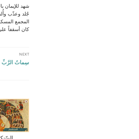
جُلد وعذّب وأ
كان أسقفاً على
NEXT
سِماتُ الرَّبِّ