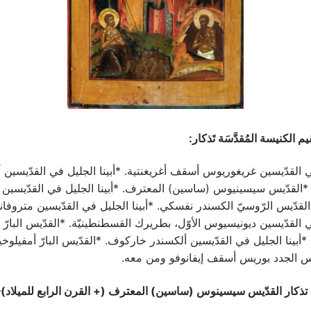
م الكنيسة المُقدَّسَة تَذكار:
في القدّيسين غريغوريوس أسقف أغريغنتية. *أبينا الجليل في القدّيسين
 *القدّيس سيسينيوس (ساسين) المعترف. *أبينا الجليل في القدّيسين
لقدّيس الرّوسيّ الكسندر نفسكي. *أبينا الجليل في القدّيسين متروفان
في القدّيسين ديونيسيوس الأوّل، بطريرك القسطنطينيّة. *القدّيس البارّ
ّ. *أبينا الجليل في القدّيسين ألكسندر خاركوف. *القدّيس البارّ أمفيلوخ
وس الجدد بوريس أسقف إيفانوفو ومن معه.
تذكار القدّيس سيسينوس (ساسين) المعترف (+ القرن الرابع للميلاد)‏
✤