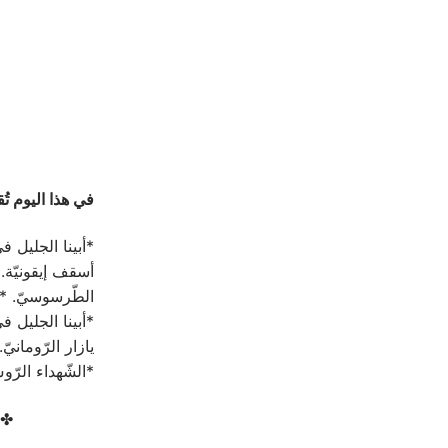
في هذا اليوم تُقي
*أبينا الجليل 
أسقف إيقونيّة.
الطّرسوسيّ. *ا
*أبينا الجليل 
يازار الرّوماني
*الشّهداء الرّ
✤