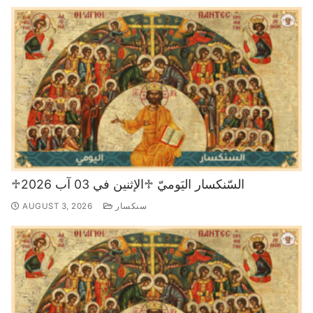
♱السّنكسار اليَوميّ ♱الإثنين في 03 آب 2026
سنكسار
AUGUST 3, 2026