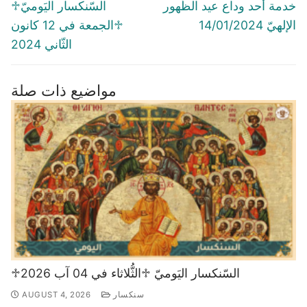
navigation
Previous
Next
خدمة أحد وداع عيد الظُّهور
♱السّنكسار اليَوميّ
post:
post:
الإلهيّ 14/01/2024
♱الجمعة في 12 كانون
الثّاني 2024
مواضيع ذات صلة
♱السّنكسار اليَوميّ ♱الثُّلاثاء في 04 آب 2026
سنكسار
AUGUST 4, 2026