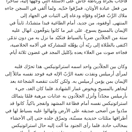
فأجاب بجرأة ورباطة جأش على الأسئلة التي وجّهها إليه، ساخراً
من فعل عبادة الأوثان، فمزّقوا خدّيه. ولما أُلقي في السجن جاءه
ملاك الرَّبّ فعزّاه وقوّاه ودعاه إلى الثبات في الجهاد إلى
المنتهى. أوقفوه، من جديد، أمام الطاغية فبدا متشدّدا، ثابتاً في
الإيمان بالمسيح يسوع، على غير ما كانوا يتوقّعون. انهال عليه
ستة من الجلاّدين ضرباً بالسياط فتكبّد ما نزل به من دون تذمّر.
اكتفى بالصَّلاة إلى ربّه أن يؤهّله للمشاركة في آلامه الخلاصية،
فجاءه صوت من العلاء يعده بإكليل المجد ‏في غضون ثلاثة أيام.
‏وكان بين الجلاّدين واحد اسمه استراتونيكس. هذا تحرّك قلبه
لمرأى أرميلس ونفذت نعمة الرَّبّ الإله فيه فوجد نفسه مائلاً إلى
الإيمان بمن يؤمن أرميلس به. ولكن كانت تنقصه الشجاعة بعد
ليجاهر بالمسيح ويخوض غمار الشهادة. فلما كان الغد، جيء
بأرميلس مجدّداً وأنزل الجلاّدون به عذابات مرهبة فلمّا يتمالك
استراتونيكس نفسه أمام فظاعة المشهد وانفجر باكياً. كانوا قد
مدّدوا من أضحى صديقه على الأرض وانهالوا عليه بسياط لها في
أطرافها مثلثات حديدية مسنّنة، وتمزّق جلده حتى إلى الأحشاء
بمخالب حادة. فلما رأى الجنود ما آلت إليه حال استراتونيكس