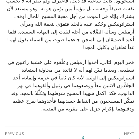
استجوبوه. كانت ساعته قد دنت، فاعترف ولم ينكر أنه لا يحسب
نفسه صديقاً وحسب بل مؤمناً بمن يؤمن هو به، وهو مستعد لأن
يشترك وإيّاه في الموت من أجل محبة المسيح. ‏للحال أوقف
استراتونيكس وحُكم عليه بالجلد فتقوّى بنعمة الله ومرأى
أرميلس وسأله الصَّلاة من أجله ليثبت إلى النهاية السعيدة. فلما
أعيد الصديقان إلى السجن جاءهما صوت من السماء يقول لهما:
غداً تظفران بإكليل المجد!
‏فجر اليوم التالي، أخذوا أرميلس وعلّقوه على خشبة راغبين في
تقطيعه. وبعدما تبيّن لهم أنه لا فائدة من محاولة استعادة
استراتونيكس إلى الوثنية لأنه كان ثابتاً في عزمه وإيمانه، أخذ
الجلاّدون الاثنين معاً ووضعوهما في زنبيل وألقوهما في نهر
الدانوب. هكذا أكمل شهيدا المسيح شوطهما وتكلّلا بالمجد. وقد
تمكّن المسيحيون من التقاط جسديهما فأخذوهما بفرح عظيم‏
ودفنوهما بإكرام جزيل على مقربة من المدينة.
Post
PREVIOUS
NEXT