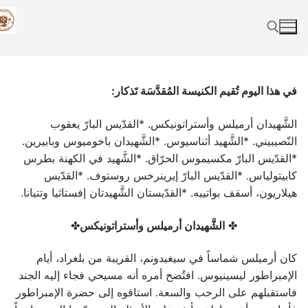
Skip
to
content
Search for:
في هذا اليوم تُقيم الكنيسة المُقدَّسَة تَذكار:
الشَّهيدان أرميلس وأستراتونيكس. *القدّيس البارّ يعقوب
النّصيبيني. *الشَّهيد أثناسيوس. *الشَّهيدان باخوميوس وبابيرين.
*القدّيس البارّ مكسيموس الحرّاق. *الشَّهيد في الكهنة بطرس
كابيتولياس. *القدّيس البارّ إيرينرخس روستوف. *القدّيس
هيلاريون، أسقف بواتييه. *القدّيستان الشَّهيدتان إفستاثيا وتتيانا.
✤
الشَّهيدان أرميلس وأستراتونيكس
✤
كان أرميلس شماساً في سيغيدونم، القريبة من بلغراد، أيام
الإمبراطور ليسينيوس. افتُضح أمره أنه مسيحي فجاء إليه الجند
فاستقبلهم على الرحب والسعة. استاقوه إلى حضرة الإمبراطور