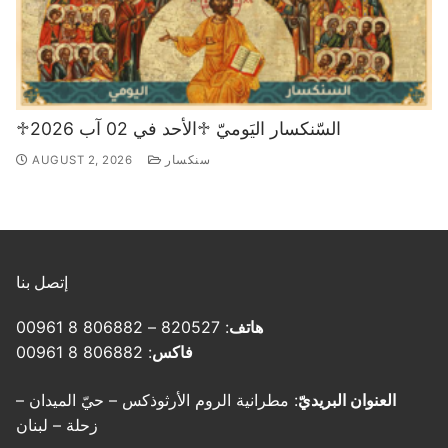
♱السّنكسار اليَوميّ ♱الأحد في 02 آب 2026
سنكسار
AUGUST 2, 2026
إتصل بنا
هاتف
: 820527 – 806882 8 00961
فاكس
: 806882 8 00961
العنوان البريديّ
: مطرانية الروم الأرثوذكس – حيّ الميدان –
زحلة – لبنان