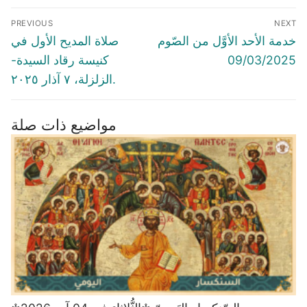
Post
PREVIOUS
NEXT
navigation
Previous
Next
خدمة الأحد الأوَّل من الصّوم
صلاة المديح الأول في
post:
post:
09/03/2025
كنيسة رقاد السيدة-
الزلزلة، ٧ آذار ٢٠٢٥.
مواضيع ذات صلة