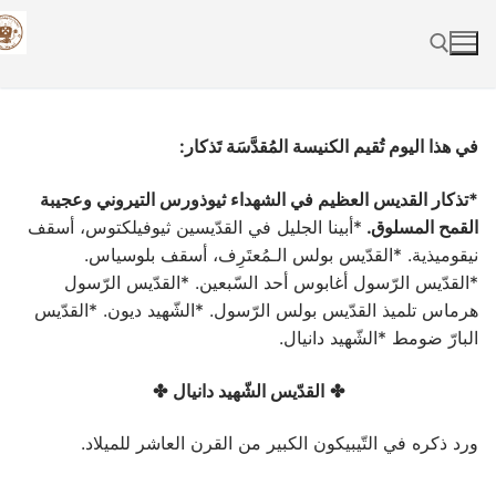
Skip
to
content
Search for:
في هذا اليوم تُقيم الكنيسة المُقدَّسَة تَذكار:
*تذكار القديس العظيم في الشهداء ثيوذورس التيروني وعجيبة
القمح المسلوق.
*أبينا الجليل في القدّيسين ثيوفيلكتوس، أسقف
نيقوميذية. *القدّيس بولس الـمُعتَرِف، أسقف بلوسياس.
*القدّيس الرّسول أغابوس أحد السّبعين. *القدّيس الرّسول
هرماس تلميذ القدّيس بولس الرّسول. *الشّهيد ديون. *القدّيس
البارّ ضومط *الشّهيد دانيال.
✤
القدّيس الشّهيد دانيال
✤
ورد ذكره في التّيبيكون الكبير من القرن العاشر للميلاد.