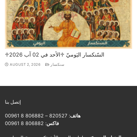
♱السّنكسار اليَوميّ ♱الأحد في 02 آب 2026
سنكسار
AUGUST 2, 2026
إتصل بنا
هاتف
: 820527 – 806882 8 00961
فاكس
: 806882 8 00961