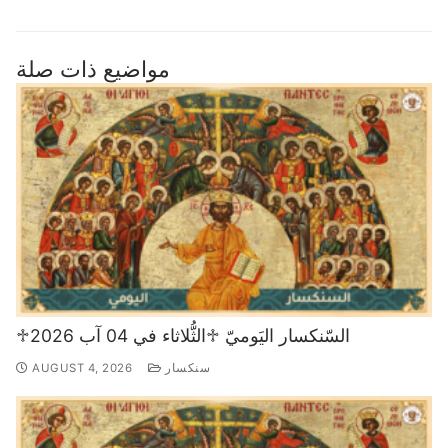
مواضيع ذات صلة
♱السّنكسار اليَوميّ ♱الثُّلاثاء في 04 آب 2026
سنكسار
AUGUST 4, 2026