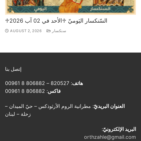
♱السّنكسار اليَوميّ ♱الأحد في 02 آب 2026
سنكسار
AUGUST 2, 2026
إتصل بنا
هاتف
: 820527 – 806882 8 00961
فاكس
: 806882 8 00961
العنوان البريديّ
: مطرانية الروم الأرثوذكس – حيّ الميدان –
زحلة – لبنان
البريد الإلكترونيّ
:
orthzahle@gmail.com