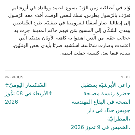
وُلد في أنطاكية زمن الرَّبّ يسوع. اعتمد ووالداه في أورشليم.
تعرّف بالرّسول بطرس. نسك لبعض الوقت. أخذه معه الرّسول
إلى إيطاليا. صار أسقفًا لتفرومينا في صقليّة. طرد الشّياطين
وهدى السّكّان إلى المسيح بمَن فيهم حاكم المدينة. جرت به
عجائب جمّة. من الّذين اهتدوا به كاهنة الأوثان بنديكتا الّتي
اعتمدت وصارت شمّاسة. استُشهد ضربًا بأيدي بعض الوثنيّين.
بنيت، فيما بعد، كنيسة حملت اسمه.
Post
PREVIOUS
NEXT
navigation
Previous
Next
راعي الأبرشيّة يستقبل
♱السّنكسار اليَوميّ
post:
post:
حضرة رئيسة مصلحة
♱الأربعاء في 08 تمُّوز
الصحة في البقاع المهندسة
2026
جويس حدّاد في دار
المطرانيّة،
الخميس في 9 تموز 2026.