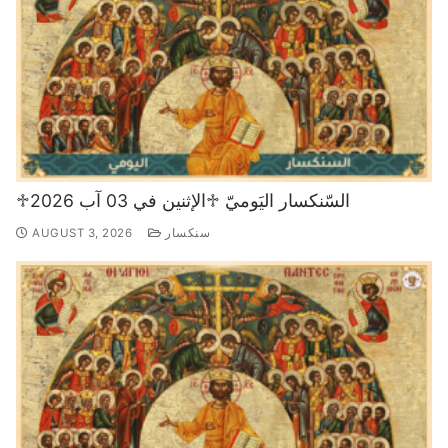
♱السّنكسار اليَوميّ ♱الإثنين في 03 آب 2026
سنكسار
AUGUST 3, 2026