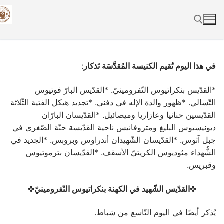
Skip
to
content
Search for:
في هذا اليوم تُقيم الكنيسة المُقدَّسَة تَذكار
:
*القدّيس بنكراتيوس التّفرومينيّ. *القدّيس البارّ فوتيوس
التّسالي. *ظهور والدة الإله في دفني. *تجديد هيكل الفتية الثّلاثة
القدّيسين حنانيا وعازاريا وميصائيل. *القدّيسان البارّان
ديونيسيوس البليغ ومتروفانيس ناحية القدّيسة حنّة الصّغرى في
جبل آثوس. *القدّيسان الشّهيدان أندراوس وبروبس. *الجديد في
الشُّهداء مثوديوس الكريتيّ الأسقف. *القدّيسان بترموتيوس
وقبريس.
✤
القدّيس الشّهيد في الكهنة بنكراتيوس التّفرومينيّ
✤
يُذكر أيضًا في اليوم التّاسع من شباط.