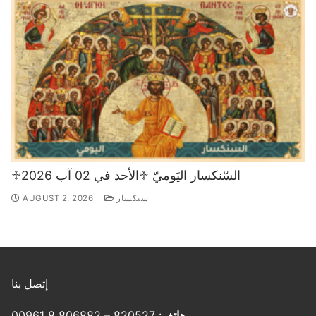
♱السّنكسار اليَوميّ ♱الأحد في 02 آب 2026
سنكسار
AUGUST 2, 2026
إتصل بنا
هاتف
: 820527 – 806882 8 00961