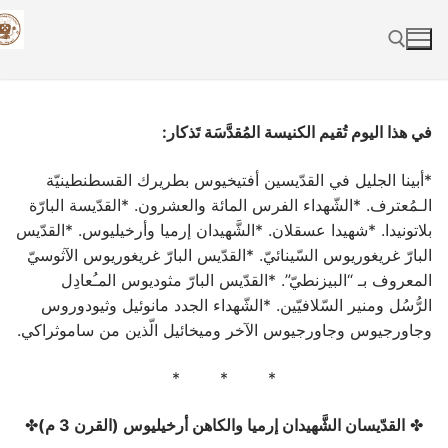
Skip
to
content
Search for:
في هذا اليوم تُقيم الكنيسة المُقدَّسَة تَذكار:
*أبينا الجليل في القدّيسين أفتيخيوس بطريرك القسطنطينيّة
الـمُعترف. *الشّهداء الفرس المائة والعشرون. *القدّيسة البارّة
بلاتونيدا. *شهيدا عسقلان. *الشَّهيدان إرميا وأرخيليوس. *القدّيس
البارّ غريغوريوس السّينائيّ. *القدّيس البارّ غريغوريوس الآثوسيّ
المعروف بـ “البيزنطيّ”. *القدّيس البارّ مثوديوس المـُعادِل
الرُّسُل ومنير السّلافيّين. *الشّهداء الجدد مانوئيل وثيودوروس
وجاورجيوس وجاورجيوس الآخر وميخائيل الّذين من ساموثراكي.
* * *
✤
القدّيسان الشَّهيدان إرميا والكاهن أرخيليوس (القرن 3 م)
‏✤