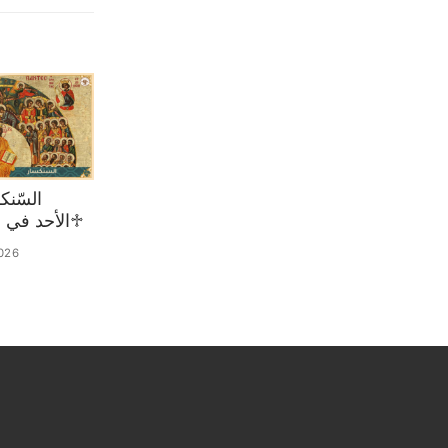
♱الأحد في 02 آب 2026
026