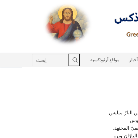
Skip
to
content
Search
أخبار
مواقع أرثوذكسية
for:
س البارّ ميليس
يوس
يفيّ المجتهد.
لبارّان ويرو