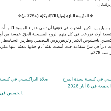
رلنديَان.
✤
القدّيسة البارّة إميليا الكبّادوكيَّة (+375
م)
✤
 باسيليوس الكبير. اشتهت في فتوّتها أن تبقى عذراء للمسيح لكنها أُج
 تسعة أولاد فزرعت في كل منهم الروح المسيحية الحقّ. خمسة من أول
ّيسين: باسيليوس الكبير وغريغوريوس النيصصي وبطرس السباسطي و
ست ديراً في سنّ متقدّمة حيث أمضت بقيّة أيام حياتها بمعيّة ابنتها مكر
tion
Next
يسي في كنيسة سيدة الفرح
صلاة البراكليسي في كنيسة
post:
غي
الخميس في 7 أيار 2026.