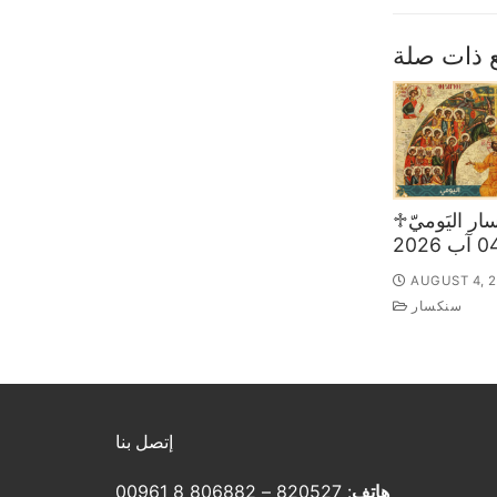
 ذات صلة
♱السّنكسار اليَوميّ
AUGUST 4, 
سنكسار
إتصل بنا
هاتف
: 820527 – 806882 8 00961