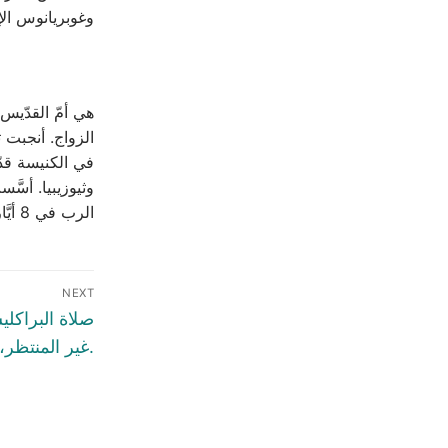
وغوبريانوس الإي
هي أمّ القدّيس
الزواج. أنجبت
في الكنيسة قد
وثيوزيبيا. أسَّ
الرب في 8 أيَّار سنة 375م.
NEXT
صلاة البراكل
غير المنتظر،الجمعة في 8 أيار 2026.