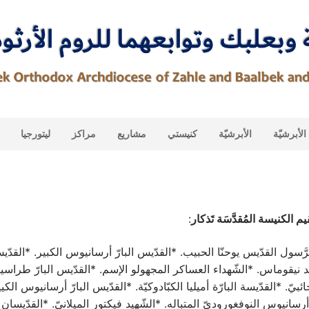
لأبرشيّة
الأبرشيّة
كنيستي
مشاريع
مراكز
ليتورجيا
يم الكنيسة المُقدَّسَة تَذكار
:
َّسول القدّيس يوحنّا الحبيب. *القدّيس البارّ أرسانيوس الكبير. *القدّي
هيد نيقوماس. *الشّهداء العساكر المجهولو الإسم. *القدّيس البارّ طراس
ائبيّ. *القدّيسة البارّة أميليا الكبّادوكيّة. *القدّيس البارّ أرسانيوس الكي
 أرسانيوس النوفغوروديّ المتباله. *الشّهيد فيكتور الميلانيّ. *القدّيسان ا