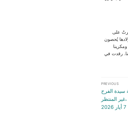
برتْ على
ادها يُحصون
مكرينا
ينا. رقدت في
Post
PREVIOUS
naviga
Previous
 سيدة الفرح
post:
ر المنتظر،