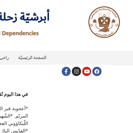
الصفحة الرئيسيّة
راعي ا
في هذا اليوم تُق
*أعجوبة قبر الر
المرنّم. *الشّ
اللّيكاؤوني العج
*القدّيس البارّ