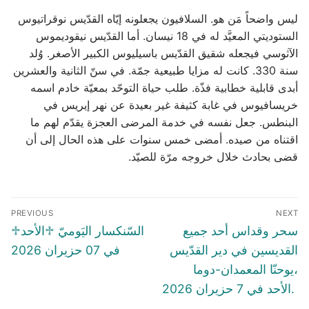
ليس واضحاً مَن هو. السلافيون يجعلونه إيّاه القدّيس نوقراتيوس
الستوديتي المعيَّد له في 18 نيسان. أما القدّيس نيقوديموس
الآثوسي فيجعله شقيق القدّيس باسيليوس الكبير الأصغر. وُلد
سنة 330. كانت له مزايا طبيعية جمّة. في سنّ الثانية والعشرين
أبدى قابلية خطابية فذّة. طلب حياة التوحّد بمعيّة خادم اسمه
خريسافيوس في غابة كثيفة غير بعيدة عن نهر إيريس في
البنطس. جعل نفسه في خدمة المرضى العجزة يقدّم لهم ما
اقتناه من صيده. أمضى خمس سنوات على هذه الحال إلى أن
قضى بحادث خلال خروجه مرّة للصيّد.
Post
PREVIOUS
NEXT
navigation
Previous
Next
سحر وقداس أحد جميع
♱السّنكسار اليَوميّ ♱الأحد
post:
post:
القديسين في دير القدّيس
في 07 حزيران 2026
يوحنّا المعمدان-دوما،
الأحد في 7 حزيران 2026.