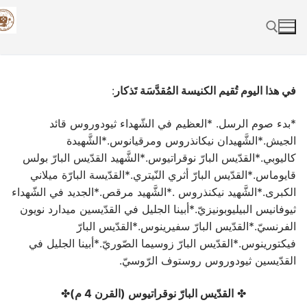
Skip
to
content
Search for:
في هذا اليوم تُقيم الكنيسة المُقدَّسَة تَذكار
:
*بدء صوم الرسل. *العظيم في الشّهداء ثيودوروس قائد
الجيش.*الشَّهيدان نيكانذروس ومرقيانوس.*الشَّهيدة
كاليوبي.*القدّيس البارّ نوقراتيوس.*الشَّهيد القدّيس البارّ بولس
قايوماس.*القدّيس البارّ أثري النّيتري.*القدّيسة البارّة ميلاني
الكبرى.*الشَّهيد نيكنذروس .*الشَّهيد مرقص.*الجديد في الشّهداء
ثيوفانيس البيليوبونيزيّ.*أبينا الجليل في القدّيسين ميدارد نويون
الفرنسيّ.*القدّيس البارّ سفيرينوس.*القدّيس البارّ
فيكتورينوس.*القدّيس البارّ زوسيما الصّوريّ.*أبينا الجليل في
القدّيسين ثيودوروس روستوف الرّوسيّ.
✤
القدّيس البارّ نوقراتيوس (القرن 4 م)
✤