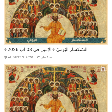
♱السّنكسار اليَوميّ ♱الإثنين في 03 آب 2026
سنكسار
AUGUST 3, 2026