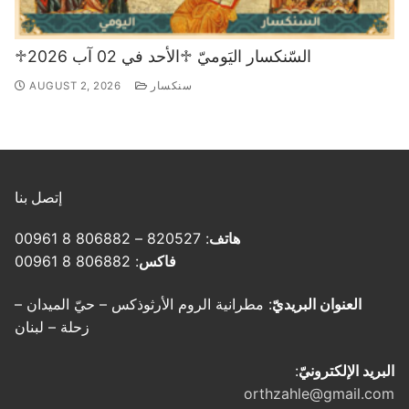
♱السّنكسار اليَوميّ ♱الأحد في 02 آب 2026
سنكسار
AUGUST 2, 2026
إتصل بنا
هاتف
: 820527 – 806882 8 00961
فاكس
: 806882 8 00961
العنوان البريديّ
: مطرانية الروم الأرثوذكس – حيّ الميدان –
زحلة – لبنان
البريد الإلكترونيّ
:
orthzahle@gmail.com