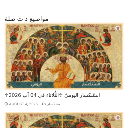
مواضيع ذات صلة
♱السّنكسار اليَوميّ ♱الثُّلاثاء في 04 آب 2026
سنكسار
AUGUST 4, 2026