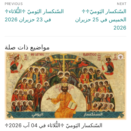
Post
PREVIOUS
NEXT
navigation
Previous
Next
♱السّنكسار اليَوميّ♱
♱السّنكسار اليَوميّ ♱الثُّلاثاء
post:
post:
الخميس في 25 حزيران
في 23 حزيران 2026
2026
مواضيع ذات صلة
♱السّنكسار اليَوميّ ♱الثُّلاثاء في 04 آب 2026