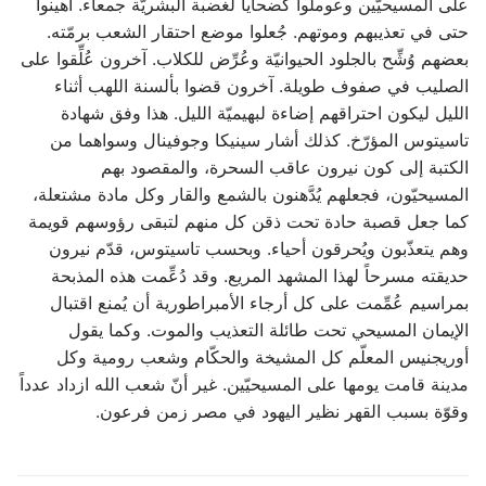
على المسيحيّين وعوملوا كضحايا لغضبة البشريّة جمعاء. أهينوا
حتى في تعذيبهم وموتهم. جُعلوا موضع احتقار الشعب برمّته.
بعضهم وُشِّح بالجلود الحيوانيّة وعُرِّض للكلاب. آخرون عُلِّقوا على
الصليب في صفوف طويلة. آخرون قضوا بألسنة اللهب أثناء
الليل ليكون احتراقهم إضاءة لبهيميّة الليل. هذا وفق شهادة
تاسيتوس المؤرّخ. كذلك أشار سينيكا وجوفينال وسواهما من
الكتبة إلى كون نيرون عاقب السحرة، والمقصود بهم
المسيحيّون، فجعلهم يُدَّهنون بالشمع والقار وكل مادة مشتعلة،
كما جعل قصبة حادة تحت ذقن كل منهم لتبقى رؤوسهم قويمة
وهم يتعذّبون ويُحرقون أحياء. وبحسب تاسيتوس، قدّم نيرون
حديقته مسرحاً لهذا المشهد المريع. وقد دُعِّمت هذه المذبحة
بمراسيم عُمِّمت على كل أرجاء الأمبراطورية أن يُمنع اقتبال
الإيمان المسيحي تحت طائلة التعذيب والموت. وكما يقول
أوريجنيس المعلّم كل المشيخة والحكّام وشعب رومية وكل
مدينة قامت يومها على المسيحيّين. غير أنّ شعب الله ازداد عدداً
وقوّة بسبب القهر نظير اليهود في مصر زمن فرعون.