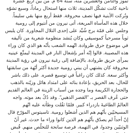
تموز والثامن والعشرين منه، سنة 64 م. من بين أربع عشرة
ناحية كانت تشكّل المدينة، ثلاث منها استحال رماداً، وسبع تشوّه
وتُركت الأبنية فيها نصف محروقة. فقط أربع منها بقي سليماً.
خلال هذه المأساة المريعة، أتى نيرون من أنتيوم إلى رومية
وجلس على قمّة برج شُيِّد على إحدى التلال المجاورة. كان يلبس
ثوباً مسرحياً كموسيقي وكان يُنشد منظومة شعرية من تأليفه
في موضوع حرق طروادة. اتّهمه الشعب بأنّه هو الذي كان وراء
هذه المصيبة. قالوا إنّه أمر بإشعال النار في المدينة ليمتِّع عينيه
بمرأى حريق طروادة. بالإضافة إلى رغبة نيرون في رؤية المدينة
محروقة كان يشتهي أن يبني رومية جديدة أكثر أبّهة من سابقتها
وأكثر سعة. كذلك كان راغباً في توسيع قصره. على ذلك باشر
للحال، بعد الحريق، بإعادة بنائه على امتداد هائل وزيّنه بالذهب
والحجارة الكريمة وما وجده من أسباب الزينة في العالم القديم
حتى عُرف القصر بـ “القصر الذهبي”. وقد دُكّ بعد موته. واجه
العالمُ الطاغيةَ بازدراء كبير. فلمّا ثقُلت وطأته عليه اتّهم
المسيحيّين بأنّهم هم الذين أشعلوا رومية. تاسيتوس المؤرّخ قال
إنّ أحداً لم يصدّق بأنّهم هم الذين كانوا وراء ما حدث. غير أنّ
الوثنيّين وجدوا، في التهمة، فرصة سانحة للتخلّص منهم. قُبض