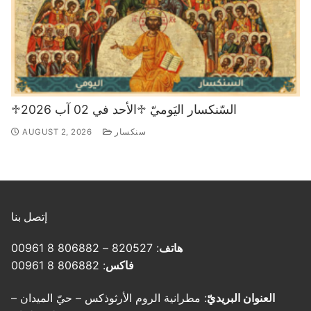
♱السّنكسار اليَوميّ ♱الأحد في 02 آب 2026
سنكسار
AUGUST 2, 2026
إتصل بنا
هاتف
: 820527 – 806882 8 00961
فاكس
: 806882 8 00961
العنوان البريديّ
: مطرانية الروم الأرثوذكس – حيّ الميدان –