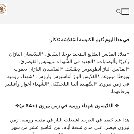
Skip
to
content
Search for:
في هذا اليوم تُقيم الكنيسة المُقدَّسَة تَذكار
:
*ميلاد القدّيس الصّابِغ الـمَجيد يوحنّا السّابِق. *القدّيسان البارّان
زكريّا وأليصابات. *الجديد في الشُّهداء بنايوتيس القيصريّ.
*القدّيس البارّ أنطونيوس دِيمْسْك. *القدّيسان البارّان يعقوب
ويوحنّا مينيوغا. *القدّيس البارّ أثناسيوس باروس. *شهداء رومية
في زمن نيرون. *الشَّهيدة ألينا البلجيكيّة. *الشُّهداء أغوار وأغيلبير
ورفاقهما.
✤
القدّيسون شهداء رومية في زمن نيرون (+64 م)
✤
هذا عيد حُفظ في الغرب. اشتعلت النار في مدينة رومية، زمن
نيرون قيصر، على مدى تسعة أيّام، بين التاسع عشر من شهر