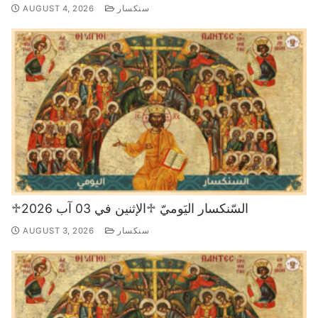
سنكسار
AUGUST 4, 2026
♱السّنكسار اليَوميّ ♱الإثنين في 03 آب 2026
سنكسار
AUGUST 3, 2026