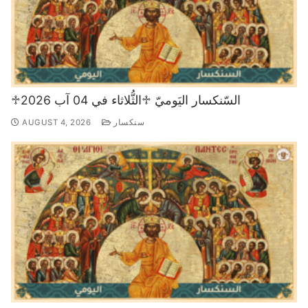
♱السّنكسار اليَوميّ ♱الثُّلاثاء في 04 آب 2026
سنكسار
AUGUST 4, 2026