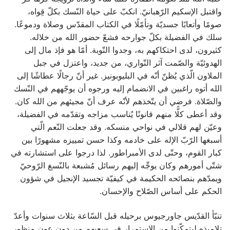
واقتبل الإسكيم الرّهبانيّ. انكبّ على حياة النّسك بكلّ قِواه،
صومًا وأتعابًا جسديّة وتأمّلًا في الكتاب المقدّس وصلاة ودموعًا.
سلك في الفضيلة بكلّ جوارحه فشعّ حضور الله من خلاله.
كثيرون، لدى احتكاكهم به، وجدوا التّوبة. أمّا هو فإذ مال إلى
الهدوئيّة والصّمت آثر التّواري، من جديد، واعتزل في جبل
الملاون الّذي يُظنّ أنّه في البليوبونيز. غير أنّ رجالًا عطاشًا إلى
الله أتوه راغبين في الانضمام إليه ورجوه أن يوجّههم في النّسك
والصّلاة. فرضي أن يتّخذهم لأنّه عرف أنّ مجيئهم من الله كان.
وقد أعطى كلًّا منهم قانونًا يُناسب مزاجه وتقدّمه في الفضيلة،
وعيّن لهم قلالي في نواحي منسكه. وقد جعلت النّعم الّتي
أسبغها الرّبّ الإله على خادمه وكذا حسن تمييزه مشهورًا بين
كبار القوم، وحتّى لدى الأمبراطور. لذا درجوا على استشارته في
شتّى أمورهم وكان يوجِّه إليهم رسائل مُشبعة بالنّسغ الرّوحيّ
ويمدّهم بنصائحه الحكيمة في كيفيّة تجسيد الإنجيل في شؤون
الحكم على أساس الصّلاح والإحسان.
تنبّأ القدّيس جاورجيوس برحيله قبل السّاعة بثلاث سنوات وأعدّ
تلاميذه ليتمكّنوا من الاستمرار في سعيهم من دون عون منظور