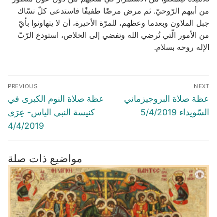
من أبيهم الرّوحيّ. ثم مرض مرضًا طفيفًا فاستدعى كلّ نسّاك
جبل الملاون وبعدما وعظهم، للمرّة الأخيرة، أن لا يتهاونوا بأيّ
من الأمور الّتي تُرضي الله وتفضي إلى الخلاص، استودع الرّبّ
الإله روحه بسلام.
Post
PREVIOUS
NEXT
navigation
Previous
Next
عظة صلاة البروجيزماني
عظة صلاة النوم الكبرى في
post:
post:
السّويداء 5/4/2019
كنيسة النبي الياس- عِرَى
4/4/2019
مواضيع ذات صلة