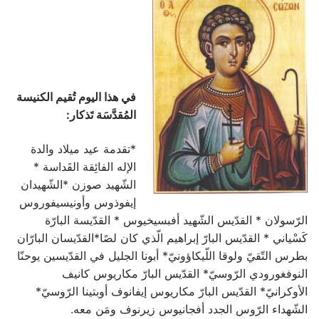
في هذا اليوم تُقيم الكنيسة
المُقدَّسَة تَذكار:
*تقدمة عيد ميلاد والدة
الإله الفائِقة القَداسة *
الشّهيد صوزن *الشّهيدان
إيفوذوس وأونيسيفوروس
الرّسولان * القدّيس الشّهيد أفبسيخيوس * القدّيسة البارّة
كَسْياني * القدّيس البارّ إبراهيم الّذي كان لصًا*القدّيسان البارّان
بطرس التّقيّ ولوقا اللّيكاؤونيّ* أبونا الجليل في القدّيسين يوحنّا
النوفغورودي الرّوسيّ* القدّيس البارّ مكاريوس كانيف
الأوكرانيّ* القدّيس البارّ مكاريوس إيفانوف أوبتينا الرّوسيّ*
الشّهداء الرّوس الجدد أفجانيوس زيرنوف ومَن معه.