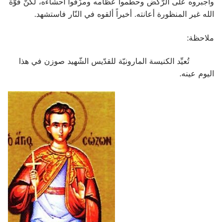
وأجبروه على الرّكض وحطموا عظامه ومزّقوا أحشاءه، لكنّ قوّة
الله غير المنظورة أعانته. أخيراً ألقوه في النّار فاستشهد.
ملاحظة:
تُعيِّد الكنيسة المارونيّة للقدّيس الشّهيد صوزن في هذا
اليوم عينه.