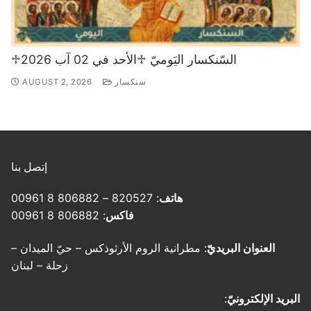
♱السّنكسار اليَوميّ ♱الأحد في 02 آب 2026
سنكسار
AUGUST 2, 2026
إتصل بنا
هاتف
: 820527 – 806882 8 00961
فاكس
: 806882 8 00961
العنوان البريديّ
: مطرانية الروم الأرثوذكس – حيّ الميدان –
زحلة – لبنان
البريد الإلكترونيّ
: