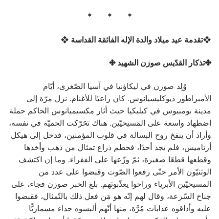
* * *
❖تقدمة عيد ميلاد والدة الإله الفائقة القداسة ❖
✤تذكار القدّيس صوزن الشهيد ✤
وُلِد صوزن في ليكاؤنيا في آسيا الصّغرى، أيّام
الأمبراطور ذيوكليسيانوس. كان راعيًا للأغنام. نزل مرّة إلى
مدينة بومبيوس في كيليكيا حيث أثار مكسيميانوس الحاكم حملة
اضطهاد واسعة على المَسيحيّين. هناك تَحَرّكت الحميّة في نفسه،
وأراد أن ينفخ روح البسالة في قلوب المؤمنين، فدخل إلى هيكل
أرتاميس، فلم يجد أحدًا، فحطم ذراع تمثال من ذهب وأخذها
وقطعها قطعًا صغيرة، ثمّ وزّعها على الفقراء. وما إن اكتشف
الوثنيّون الأمر حتّى رفعوا الصّوت وقبضوا على عدد من
المسيحيّين الأبرياء وراحوا يعذّبونَهم. بلغ الخبر صوزن فجاء، على
جناح السّرعة، وقال لهم إنّه هو مَن فعل ذلك بالتّمثال، فقبضوا
عليه وأذاقوه عذابات مُرَّة، منها أنّهم ألبسوه حذاء مسماريًّا