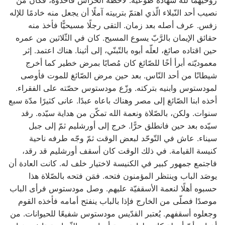
نصيب أحد النّبلاء الّذي اهتمّ بتربيته آملًا أن يجعل منه خادمًا للإله
زفس. عرف أصله بعد زمان. التقى رجلًا مسيحيًّا فأخذ منه
حقائق الإيمان بالرَّبّ يسوع المسيح. كان في الثّلاثين من عمره
حين اقتاده صائغ، لعلّه أبوه بالتّبنّي، إلى أثينا. هناك اعتمد. إثر
معموديّته أبرأ أخًا للصّائغ كان مُصابًا بمرض خطير كما أخرج
شيطانًا من أحد النّاس. بعد حين مرض الصّائغ للموت فأوصى
لمودستوس وابنيه بتركته. وزّع مودستوس حصّته على الفقراء.
أخذه ابنا الصّائغ إلى مصر وهناك باعاه عبدًا. عانى كثيرًا مدّة سبع
سنوات. ولكن، بالصّلاة ونعمة الله تمكّن من هداية سيّده. رقد
سيّده بعد حين فانطلق حرًّا. خرج إلى أورشليم ثمّ إلى جبل
سيناء. عاش في التّوحّد لبعض الوقت ثمّ وجّه طرفه ناحية
كنيسة القيامة. في ذلك الوقت كان أسقف أورشليم قد رقد،
فاجتمع جمهور كبير في الكنيسة لاختيار خلف له. كانت العادة أن
يوصَد الباب وينتظر المؤمنون فتحه. فمَن فتحه بالصّلاة هذا
حسبوه أهلًا لنعمة الأسقفيّة عليهم. وصل مودستوس فرأى الباب
موصدًا فصلّى من الخارج فإذا بالباب ينفتح أمامه فأخذه القوم
وجعلوه أسقفهم. يُعتبر القدّيس مودستوس شفيعًا للحيوانات. من