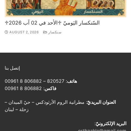
♱السّنكسار اليَوميّ ♱الأحد في 02 آب 2026
سنكسار
AUGUST 2, 2026
إتصل بنا
هاتف
: 820527 – 806882 8 00961
فاكس
: 806882 8 00961
العنوان البريديّ
: مطرانية الروم الأرثوذكس – حيّ الميدان –
زحلة – لبنان
البريد الإلكترونيّ
:
orthzahle@gmail.com