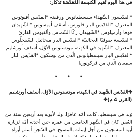
في هذا اليوم تُقيم الكنيسة المُقدَّسَة تَذكار:
*القدّيسون الشّهداء سبسطيانوس ورفقته *القدّيس أفيوتوس
المعترف *القدّيس البار فلورس، أسقف أميسوس *الشّهيدان
فوقا وأرميلوس *الشّهيدان زكّا الشّماس وألفيوس القارئ
*القدّيسة صوفيّا العجائبيّة *القدّيس البار ميخائيل السّينجلّوس
المعترف *الشّهيد في الكهنة، مودستوس الأوّل، أسقف أورشليم
*القدّيس البار سبسطيانوس الّذي من بوشكون *القدّيس البار
سمعان الّذي من فركوتوريا.
* * *
✤القدّيس الشّهيد في الكهنة، مودستوس الأوّل، أسقف أورشليم
(القرن 4 م)✤
وُلد في سبسطيا. كانت أمّه عاقرًا. ولد لأبويه بعد أربعين سنة من
العُقر. كان في الشّهر الخامس من عمره حين أخذته أمّه لزيارة
أبيه المسجون من أجل إيمانه بالمسيح. في السّجن أسلم أبواه
روحيهما لله شهادة طوعيّة. لاحظه الحرّاس فأخذوه، فكان من