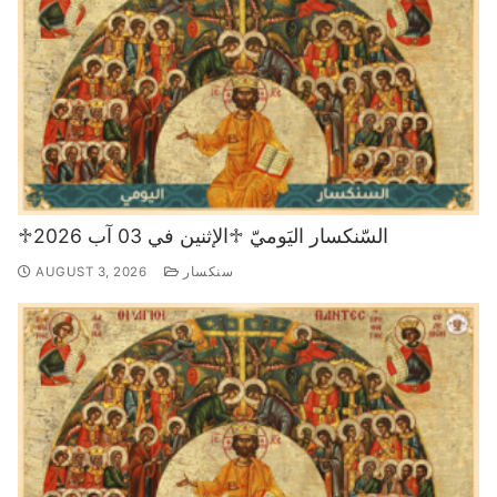
♱السّنكسار اليَوميّ ♱الإثنين في 03 آب 2026
سنكسار
AUGUST 3, 2026