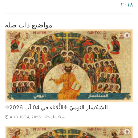
٢٠١٨
مواضيع ذات صلة
♱السّنكسار اليَوميّ ♱الثُّلاثاء في 04 آب 2026
سنكسار
AUGUST 4, 2026