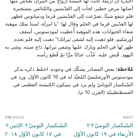
أخباره أنّ أرملة كانت لها خمسة أزواج من الثّيران تعتاش منها
أصابها مرض خطير. لجأت إلى القدّيسين والكنائس مستجيرة
فلم تنتفع شيئًا. تضرّعت إلى القدّيسَين قزما ودميانوس فظهر
لها القدّيس قزما في الحلم وقال لها: “يا امرأة، لسنا نملك موهبة
شفاء الحيوانات. هذه الموهبة أُعطيت لمودستوس، أسقف
أورشليم. فلو ذهبت إليه لشفى ثيرانك!” ذهبت إليه فلم تجده.
ظهر لها في الحلم وبارك عليها وشفى ثيرانها. ذاع صيته. وشى به
اليهود. قُبض عليه. عُذِّب عذابًا مرًّا ثمّ قُطع رأسه.
مُلاحظة:
بعض المَصادر يشكّك في وجوده. اختلط ذكره بذكر
مودستوس الأورشليميّ المُعيَّد له في 16 كانون الأوّل. ورد في
السّنكسار اليونانيّ ولم يرد في تيبيكون الكنيسة العظمى في
القسطنطينيّة (القرن 10 م).
Post
PREVIOUS
NEXT
navigation
Previous
Next
♱السّنكسار اليَوميّ♱
♱السّنكسار اليَوميّ♱ الإثنين
post:
post:
الأربعاء في ١٩ كانون الأوّل
في ١٧ كانون الأوّل ٢٠١٨