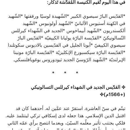
في هذا اليوم تُقيم الكنيسة المُقدَّسَة تَذكار:
*القدّيس البارّ سيصوي الكبير *الشّهيدة لوسيّا ورفقتها *الشّهيد
في الكهنة أستيوس الألبانيّ *الشّهيد أولونيوس *الشّهيد
ألكسندريون *الشّهيد أبيماخوس *الجديد في الشّهداء كيرللس
التّسالونيكيّ *القدّيسة البارّة يوليانا الكييفيّة *القدّيس البارّ
سيصوي الكييفيّ *أبونا الجليل في القدّيسين بالاديوس سكوتلندا
*القدّيسة البارّة سيكسبورغ الإنكليزيّة *القدّيسة البارّة مونينا
الإيرلنديّة *الشّهيد الرّوسيّ الجديد ثيودوروس بوغويافلنسكي.
* * *
✤
القدّيس الجديد في الشهداء كيرللس التسالونيكي
(+1566م)
✤
تيتّم في سنّ العاشرة. استقرّ عند عمَّين له. أحدهما كان قد
اقتبل الدين الإسلامي. هذا جعله لدى إسكافي تركي ليتتلمذ عليه.
فلكي يجتنب تأثير معلّمه السيّئ، وبعدما انتصح برأي عمّه الثاني
الذي بقي أميناً للإيمان الحقّ، انضمّ إلى رهبان آثوسيّين قدموا