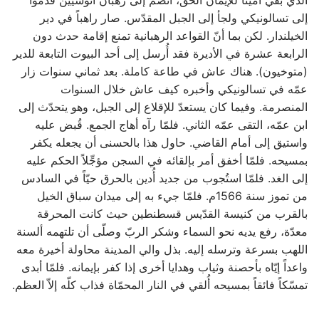
إلى تسالونيكي ولجأ إلى الجبل المقدّس. صار راهباً في دير
الخيلندار. لكن بما أنّ القواعد الرهبانية تمنع إقامة حدث دون
الرابعة عشرة في الأديرة فقد أُرسل إلى أحد البيوت التابعة للدير
(متوخيون). هناك عاش في طاعة كاملة. بعد ثماني سنوات زار
عمّه في تسالونيكي وأخبره كيف عاش خلال السنوات
المنصرمة. وفيما كان يستعدّ للإقلاع إلى الجبل، وهو يتحدّث إلى
ابن عمّه، التقى عمّه الثاني. فلمّا رآه أهاج الجمع. قُبض عليه
واستيق إلى أمام القاضي. حاول هذا بالحسنى أن يجعله يكفر
بمسيحه. فلمّا أخفق أمر بإلقائه في السجن مؤجِّلاً الحكم عليه
إلى الغد. فلمّا استُجوب من جديد أُدين بالحرق حيّاً في السادس
من تموز سنة 1566م. فلمّا جيء به إلى ميدان سباق الخيل
بالقرب من كنيسة القدّيس قسطنطين حيث كانت المحرقة
معدّة، رفع يديه نحو السماء وشكر الربّ وصلّى أن تلتهمه ألسنة
اللهب بسرعة وترسله إليه. بذل والي المدينة محاولة أخيرة معه
واعداً إيّاه بأحصنة وثياب وهدايا أخرى إذا كفر بإيمانه. فلمّا أبدى
تمسّكاً فائقاً بمسيحه أُلقي في النار المحمّاة فذاب كلّه إلاّ العظم.