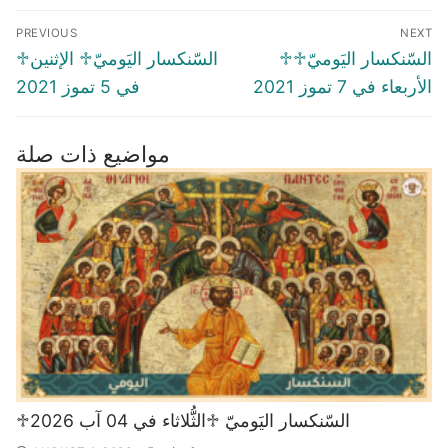
Post
PREVIOUS
NEXT
navigation
Previous
Next
♱السّنكسار اليَوميّ♱
♱السّنكسار اليَوميّ♱ الإثنين
post:
post:
الأربعاء في 7 تموز 2021
في 5 تموز 2021
مواضيع ذات صلة
♱السّنكسار اليَوميّ ♱الثُّلاثاء في 04 آب 2026