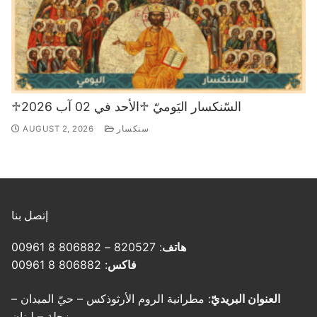
♱السّنكسار اليَوميّ ♱الأحد في 02 آب 2026
سنكسار
AUGUST 2, 2026
إتصل بنا
هاتف
: 820527 – 806882 8 00961
فاكس
: 806882 8 00961
العنوان البريديّ
: مطرانية الروم الأرثوذكس – حيّ الميدان –
زحلة – لبنان