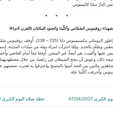
ّيس البارّ سابا كاليمنوس.
* * *
شهداء روفينوس الشمّاس وأكلّينا والجنود المائتان (القرن 3م)
✤
في زمن الأمبراطور الروماني مكسيمينوس دايا (235 – 238)، 
س وصُفِّد بالحديد. ولمّا اجترأت امرأة نبيلة من سيّدات المدينة، اسمها 
ض عليها وأُلقيت، هي أيضاً، في السجن. أُوقفا معاً أمام القاضي وأُخض
نتيجة ذلك، وعوض أن ينجح الشيطان في ردّهما، من خلال مضطهديهما،
شاهدَين مائتين من الجند آمنوا بالمسيح واعترفوا به فجرت تصفيتهم جمي
وس وأُحرقت أكلّينا حيّة.
tion
Next
برى 07/04/2021
عظة صلاة النوم الكبرى 05/04/2021
post: