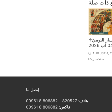
 ذات صلة
♱السّنكسار اليَوميّ
AUGUST 4, 
سنكسار
إتصل بنا
هاتف
: 820527 – 806882 8 00961
فاكس
: 806882 8 00961