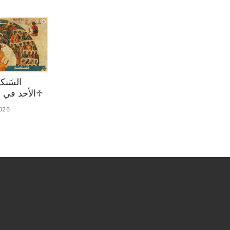
♱الأحد في 02 آب 2026
026