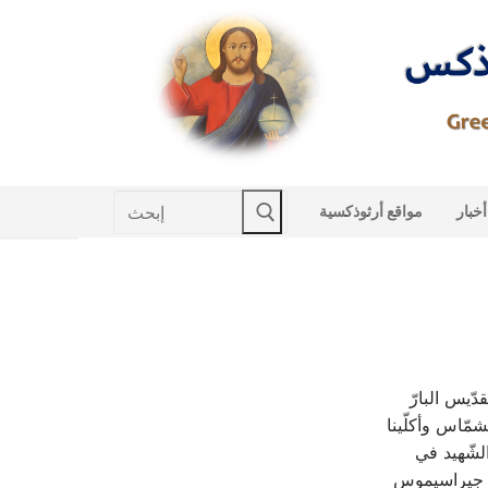
Skip
to
content
Search
أخبار
مواقع أرثوذكسية
for:
ّيس البارّ
ّاس وأكلّينا
الشّهيد في
ارّ جيراسيموس