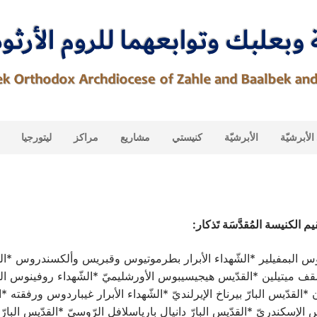
لأبرشيّة
الأبرشيّة
كنيستي
مشاريع
مراكز
ليتورجيا
م الكنيسة المُقدَّسَة تَذكار:
يوس البمفيلير *الشّهداء الأبرار بطرموتيوس وقبريس وألكسندروس *القد
 ميتيلين *القدّيس هيجيسيبوس الأورشليميّ *الشّهداء روفينوس الشم
ن *القدّيس البارّ بيرناخ الإيرلنديّ *الشّهداء الأبرار غيباردوس ورفقته *
 الإسكندريّ *القدّيس البارّ دانيال بارياسلافل الرّوسيّ *القدّيس الب