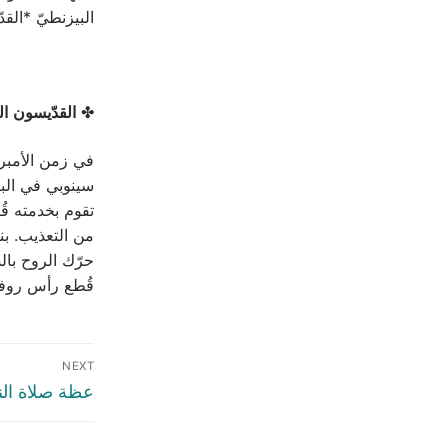
البيزنطيّ *القد
✤
القدّيسون
ال
سينوبي في البنط
تقوم بخدمته قُب
من التعذيب. ب
حرّك الروح بال
قُطع رأس روفين
NEXT
عظة صلاة النوم الك