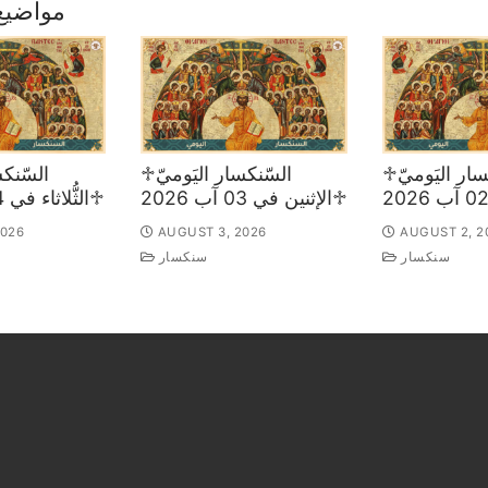
مواضيع
♱السّنكسار اليَوميّ
♱السّنكسار اليَوميّ
♱الإثنين في 03 آب 2026
♱الثُّلاثاء في 04 آب 2026
2026
AUGUST 3, 2026
AUGUST 2, 2
سنكسار
سنكسار