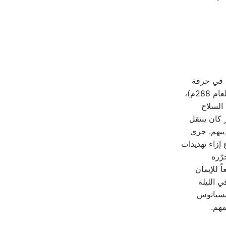
ل في حرفة
السلاح. خدم الأمبراطور ببسالة وولاء. ولكنْ لمّا زار مكسيميانوس مرسيليا (حوالي العام 288م)،
السلاح
ر كان ينتقل
يبهم. جرى
 إزاء تهديدات
رّره
 للإيمان
ي الليلة
يسيانوس
مهم.