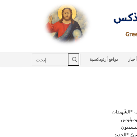
Skip
to
content
Search
أخبار
مواقع أرثوذكسية
for:
ة *الشّهيدان
يوفيلوس
بيسديون
يّ *الجديد