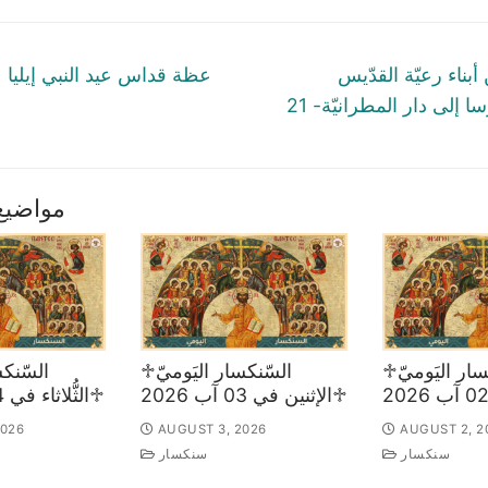
tion
Next
أبناء رعيّة القدّيس
عظة قداس عيد النبي إيليا 20/07/2021
post:
نيقولاوس، برسا إلى دار المطرانيّة- 21
مواضيع
♱السّنكسار اليَوميّ
♱السّنكسار اليَوميّ
♱الإثنين في 03 آب 2026
♱الثُّلاثاء في 04 آب 2026
2026
AUGUST 3, 2026
AUGUST 2, 2
سنكسار
سنكسار