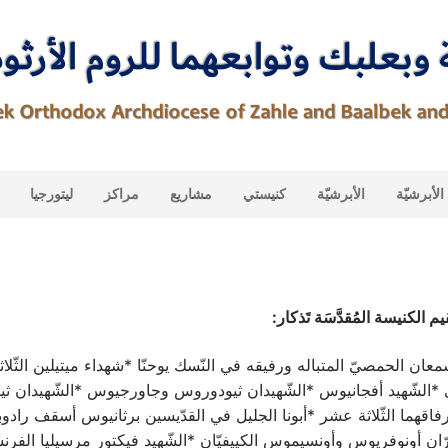
لأبرشيّة
الأبرشيّة
كنيستي
مشاريع
مراكز
ليتورجيا
م الكنيسة المُقدَّسَة تَذكار:
سمعان الحمصيّ المتباله ورفيقه في النّسك يوحنّا *شهداء ميتيلين الثّلاث
*الشّهيد أفجانيوس *الشّهيدان ثيودوروس وجاورجيوس *الشّهيدان ث
قهما الثّلاثة عشر *أبونا الجليل في القدّيسين برثانيوس أسقف رادو
ارّان أونوفريوس وأونسيموس الكييفيّان *الشّهيد فيكتور مرسيليا الفرنس