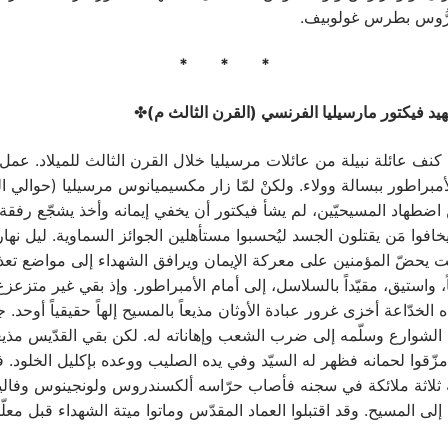
لرُّوس بطرس غولوبيف.
* * *
يد فيكتور مارسيليا الفرنسي (القرن الثالث م)
✤
 كنف عائلة نبيلة من عائلات مرسيليا خلال القرن الثالث للميلاد. عم
طهاد المسيحيّين، لم يشأ فيكتور أن يخفي إيمانه وأخذ يشجّع رفقة 
 يخافوا مَن يقتلون الجسد ليُحسبوا مستأهلين الجوائز السماوية. ليل نها
ت يحضّ المؤمنين على معركة الإيمان ويرافق الشهداء إلى مواضع تعذ
ً، واستيق، مقيّداً بالسلاسل، إلى أمام الأمبراطور. وإذ بقي غير متزعزع
الخدّاعة أخزى غرور عبادة الأوثان مذيعاً بالمسيح إلهاً حقيقياً أوحد. ج
الشوارع وسلّمه إلى ضرب الشعب وإهاناته له. لكن بقي القدّيس مذيعاً
مزّقوا لحمانه فظهر له السيّد وفي يده الصليب ووعده بإكليل الخلود. ف
له ثلاثة ملائكة في سجنه فأصاب حرّاسه ألكسندروس ولونجينوس وفال
إلى المسيح. وقد اقتبلوا العماد المقدّس وماتوا ميتة الشهداء قبل معلّ