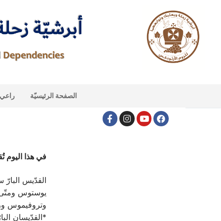
الصفحة الرئيسيّة
راعي ا
في هذا اليوم تُقي
القدّيس البارّ 
يوستوس ومتّى 
وتروفيموس ورفا
*القدّيسان الب