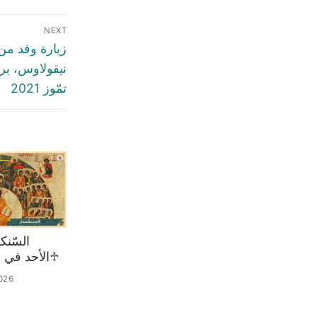
NEXT
زيارة وفد من 
تمّوز 2021
♱الأحد في 02 آب 2026
026