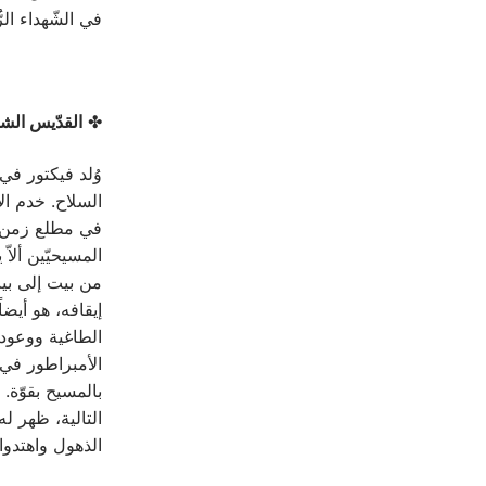
في الشّهداء ا
✤
القدّيس الشه
وُلد فيكتور في
في مطلع زمن اض
المسيحيّين ألاّ
من بيت إلى بي
إيقافه، هو أيضا
الطاغية ووعوده 
الأمبراطور في 
بالمسيح بقوّة. 
التالية، ظهر 
الذهول واهتدوا 