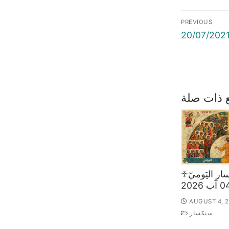
Post
PREVIOUS
naviga
Previous
post:
 ذات صلة
♱السّنكسار اليَوميّ
AUGUST 4, 
سنكسار