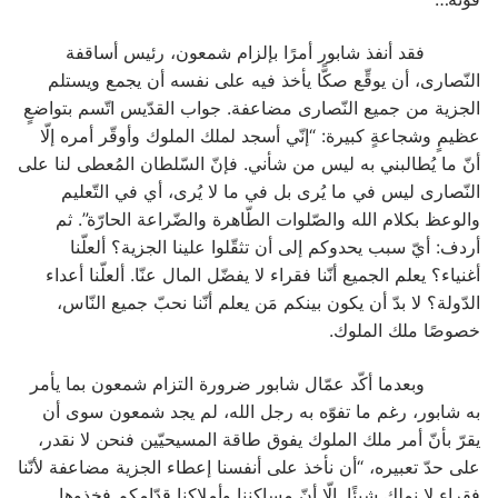
فقد أنفذ شابور أمرًا بإلزام شمعون، رئيس أساقفة
النّصارى، أن يوقِّع صكًّا يأخذ فيه على نفسه أن يجمع ويستلم
الجزية من جميع النّصارى مضاعفة. جواب القدّيس اتّسم بتواضعٍ
عظيمٍ وشجاعةٍ كبيرة: “إنّي أسجد لملك الملوك وأوقّر أمره إلّا
أنّ ما يُطالبني به ليس من شأني. فإنّ السّلطان المُعطى لنا على
النّصارى ليس في ما يُرى بل في ما لا يُرى، أي في التّعليم
والوعظ بكلام الله والصّلوات الطّاهرة والضّراعة الحارّة”. ثم
أردف: أيّ سبب يحدوكم إلى أن تثقّلوا علينا الجزية؟ ألعلّنا
أغنياء؟ يعلم الجميع أنّنا فقراء لا يفضّل المال عنّا. ألعلّنا أعداء
الدّولة؟ لا بدّ أن يكون بينكم مَن يعلم أنّنا نحبّ جميع النّاس،
خصوصًا ملك الملوك.
وبعدما أكّد عمّال شابور ضرورة التزام شمعون بما يأمر
به شابور، رغم ما تفوّه به رجل الله، لم يجد شمعون سوى أن
يقرّ بأنّ أمر ملك الملوك يفوق طاقة المسيحيّين فنحن لا نقدر،
على حدّ تعبيره، “أن نأخذ على أنفسنا إعطاء الجزية مضاعفة لأنّنا
فقراء لا نملك شيئًا. إلّا أنّ مساكننا وأملاكنا قدّامكم فخذوها.