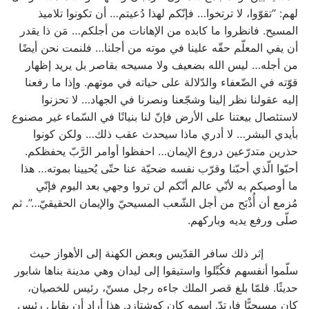
لهم: “تقوّوا، لا ترتخوا… فإنّكم لهذا دُعيتم… أن تكونوا تلاميذ
المسيح. فانظروا ما كابده من الإهانات من أجلكم… مَن ذا يقدر
أن يفي المعلّم حقّه علينا في موته من أجلنا… فلنمت نحن أيضًا
من أجله… ليس الله بضعيف ولا مسيحه بقاصر بل يريد إظهار
قوّته في الضّعفاء والدّلالة على حياته في موتهم. وإذا ما رفعنا
إليه عقولنا نظر إلينا وشجّعنا ونصرنا في الجهاد… لا تحزنوا
لاستئصال بيعتنا على الأرض فإنّ لنا بنيانًا في السّماء غير مصنوع
بأيدي البشر… لا أدري ماذا سيحدث عقب ذلك… ولكن كونوا
حذرين متدرّعين دروع الإيمان… احفظوا أوامر الرَّبّ يحفظكم.
أحبّوا الّذي أحبّنا وقرّب نفسه ضحيّة عنا حتّى يُحيينا بموته… هذا
ما أوصيكم به لأنّي عالم أنّكم لن تروا وجهي بعد اليوم فإنّي
مُزمع أن أُذْبَح من أجل الشّعب المسيحيّ والإيمان الحقيقيّ…”. ثم
صلّى ورفع يديه وباركهم.
إثر ذلك سافر القدّيس وبعض الكهنة إلى الأهواز حيث
سلّموا أنفسهم فكُبِّلوا واستيقوا إلى ليدان وهي مدينة بناها شابور
حديثًا. فلمّا بلغ قصر الملك جاءه رجل مسنّ، رئيس للخصيان،
كان مسيحيًّا فارتدّ. اسمه كان كوشتازد. هذا أراد أن يقابل رئيس