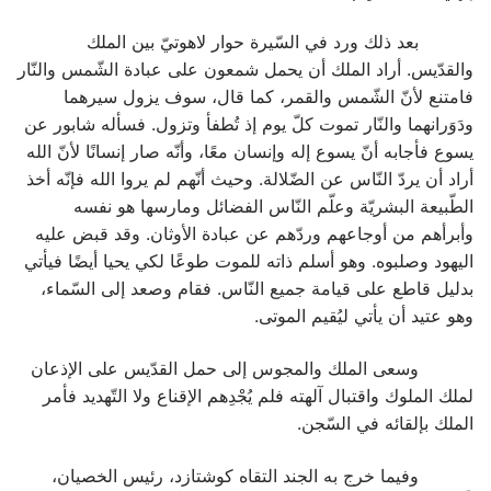
بعد ذلك ورد في السّيرة حوار لاهوتيّ بين الملك
والقدّيس. أراد الملك أن يحمل شمعون على عبادة الشّمس والنّار
فامتنع لأنّ الشّمس والقمر، كما قال، سوف يزول سيرهما
ودَوَرانهما والنّار تموت كلّ يوم إذ تُطفأ وتزول. فسأله شابور عن
يسوع فأجابه أنّ يسوع إله وإنسان معًا، وأنّه صار إنسانًا لأنّ الله
أراد أن يردّ النّاس عن الضّلالة. وحيث أنّهم لم يروا الله فإنّه أخذ
الطّبيعة البشريّة وعلّم النّاس الفضائل ومارسها هو نفسه
وأبرأهم من أوجاعهم وردّهم عن عبادة الأوثان. وقد قبض عليه
اليهود وصلبوه. وهو أسلم ذاته للموت طوعًا لكي يحيا أيضًا فيأتي
بدليل قاطع على قيامة جميع النّاس. فقام وصعد إلى السّماء،
وهو عتيد أن يأتي ليُقيم الموتى.
وسعى الملك والمجوس إلى حمل القدّيس على الإذعان
لملك الملوك واقتبال آلهته فلم يُجْدِهم الإقناع ولا التّهديد فأمر
الملك بإلقائه في السّجن.
وفيما خرج به الجند التقاه كوشتازد، رئيس الخصيان،