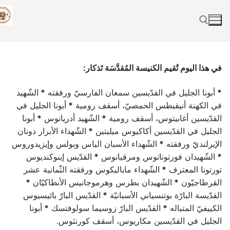
Skip
to
content
Search for:
في هذا اليوم تُقيم الكنيسة المُقدَّسَة تَذكار:
*
أبونا الجليل في القدّيسين سمعان الفارسيّ ورفقته
*
الشّهيد
في الكهنة أنيقيطس الحمصيّ، أسقف رومية
*
أبونا الجليل في
القدّيسين أغابيتوس، أسقف رومية
*
الشّهيد أدريانوس
*
أبونا
الجليل في القدّيسين أكاكيوس ميليتين
*
الشّهداء الأبرار دونان
الإيرلنديّ ورفقته
*
الشّهداء الأسبان الياس وبولس وإيزيدوروس
*
الشّهيدان فورتوناتوس ومرقيانوس
*
القدّيس إينوكنديوس
تورتونا المعترف
*
الشّهداء ماباليكوس ورفقته الثّمانية عشر
القرطاجيّون
*
الشّهيدان بطرس وهرموجانيس الأنطاكيّان
*
القدّيسة البارّة بوتنسياني الأسبانيّة
*
القدّيس البارّ بائيسيوس
الكييفيّ المتباله
*
القدّيس البارّ زوسيما سولوفتسك
*
أبونا
الجليل في القدّيسين مكاريوس، أسقف كورنثوس.