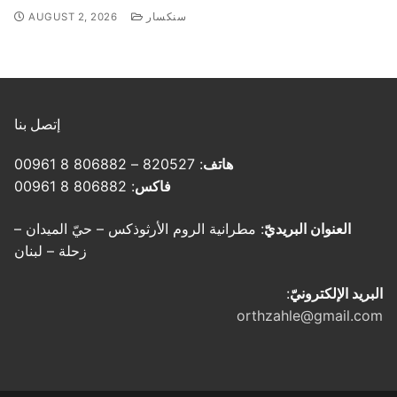
سنكسار
AUGUST 2, 2026
إتصل بنا
هاتف
: 820527 – 806882 8 00961
فاكس
: 806882 8 00961
العنوان البريديّ
: مطرانية الروم الأرثوذكس – حيّ الميدان –
زحلة – لبنان
البريد الإلكترونيّ
:
orthzahle@gmail.com