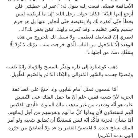
الأساقفة فصدّه، فبعث إليه يقول له: “اغفر لي خطيئتي فلن
أرجع إليها البتّة”. فكان جواب رجل الله: “إن ما ارتكبته ليس
بخطأ حتّى أغفره لك ولا بنقيصة حتّى أتجاوز عنها بل هو جرم
جسيم وكفر عظيم… وقد كفرت بإلهك، فمَن يغفر لك؟!…
لعمري إنّ قصاصك لعظيم… ولا سبيل لك للخروج من هذه
الوهدة إلّا بالدّخول من الباب الّذي خرجت منه… درّتك لا تُرَدّ إلّا
بِسَفْكِ دمك من أجلها…”.
ذهب كوشتازد إلى داره وتدثّر بالمسح والرّماد راثيًا نفسه
ومُضنيًا جسمه بالسّهر المُتوالي والبُكاء الدّائم والصّوم الطّويل.
أمّا شمعون فمثل أمام شابور. وإذ احتجّ على مُضاعفة
الجزية لأنّ شعبه فقير، علم أنّ ما حمل الملك على التّضييق
عليه هو أنّه وشعبه من غير مذهب ملك الملوك. فأبدى القدّيس
أنّهم مُستعدّون لأن يبذلوا كلّ ما لهم ونفوسهم من أجل إيمانهم.
أمّا بشأن الجزية فأكّد أنّه ليس مُستعدًّا أن يُضايق شعبه ولو أمر
الملك بسلخ جلده. لا اغتضبنّ الفقير رداءه ولا أضايقنّ مَن حرّره
إلهي بدمه الكريم!