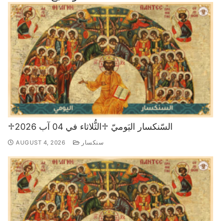
♱السّنكسار اليَوميّ ♱الثُّلاثاء في 04 آب 2026
سنكسار
AUGUST 4, 2026