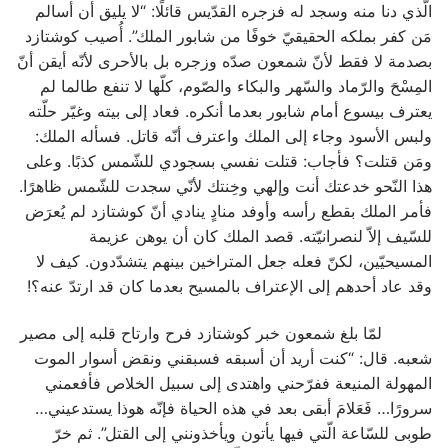
الّذي دنا منه وسجد له فزجره القدّيس قائلًا: “لا يليق أن أسالم
مَن كفر بملكه الحقيقيّ خوفًا من شابور الملك”. أُصيب كوشتازد
بصدمة لا فقط لأنّ شمعون صدّه وزجره بل بالأحرى لأنّه أيقن أنّ
المِسْحَ والرّماد والسّهر والبكاء والصّوم، كلّها لا تنفع طالما لم
يعترف بيسوع أمام شابور بعدما أنكره. فعاد إلى بيته وغيّر حلّته
ولبس الأسود وجاء إلى الملك واعترف أنّه قاتل. فسأله الملك:
ومَن قتلت؟ فأجاب: قتلت نفسي بسجودي للشّمس كذبًا. وعلى
هذا النّحو خدعتك أنت وإلهي وخِنتك لأنّي سجدت للشّمس ظاهرًا.
فأمر الملك بقطع رأسه وأوفد منادٍ ينادي أنّ كوشتازد لم يُعرَض
للسّيف إلاّ لنصرانيّته. قصد الملك كان أن يوهن عزيمة
المسيحيّين، لكنّ فعله جعل المتراخين بينهم يتشدّدون. كيف لا
وقد عاد أحدهم إلى الإعتراف بالمسيح بعدما كان قد ارتدّ عنه؟!
لمّا بلغ شمعون خبر كوشتازد فرح وارتاح قلبه إلى مصير
شعبه. قال: “كنت أريد أن أسبقه فسبقني ونقض أسوار الموت
المهولة المنيعة ففرّحني واهتدى إلى سبيل الخلاص فأفعمني
سرورًا… فَعَلامَ أبقى بعد في هذه الحياة فإنّه هوذا يستدعيني…
طوبى للسّاعة الّتي فيها يأتون ويأخذونني إلى القتل”. ثم خرّ