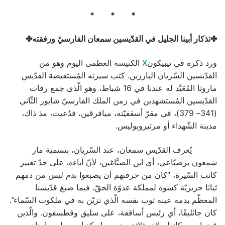
* * *
✤تذكار أبينا الجليل في القدّيسين سمعان الفارسيّ ورفقته✤
ورد ذكره في تيبيكون
X
الكنيسة العظمى اليوم وهو من
القدّيسين السّريان البارزين. كتب سيرته المُستفيضة القدّيس
ماروثا المُعَيَّد له عندنا في 16 شباط، وهو الّذي جمع رفات
القدّيسين المُستشهدين في زمن الملك الفارسيّ شابور الثّاني
(341– 379)، في مقرّ أسقفيّته، ميافرقين، فدُعيت، مذ ذاك،
مدينة الشّهداء أو مرتيروبوليس.
يُعرف القدّيس سمعان، عند السّريان، بتسمية مار
شمعون برصبّاعي، أي ابن الصبَّاغين، لأنّ آباءه، على حدّ تعبير
كاتب السّيرة، “كان من حرفتهم أن يصبغوا بدم ليس من دمهم
ثيابًا حريريّة كسوة لمملكة عدوّة الحقّ، فيما صبغ قدّيسنا
المعظّم بدمه عينه ثوب نفسه الّذي تزيّن به في ملكوت السّماء”.
كان جاثليقًا، أي رئيس أساقفة، على سليق وقطسفون. والّذين
قضوا معه كانوا مائة وثلاثة، بينهم مار كدياب ومار سابينا،