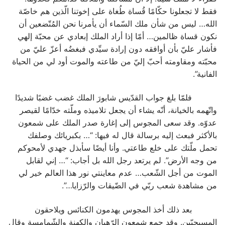
فقط لا تجعلونا حكّامًا قُساة طُغاة على إخوتنا الّذين هم خاصّة
الله… ليس من شأن ملك السّماء أن يأمرنا نحن المُتّضعين أن
نكون قساة ظالمين… أمّا إذا أراد الملك إبعادي عن محبّة إلهي
فأشار عليّ بأن أوافقه دون إرادة سيِّدي فبغضُه أعزّ عليّ من
محبّته ومقاومته أحبّ إليّ من طاعته والموت أود لي من الحياة
الفانية”.
فلمّا بلغ جواب القدّيس شابورَ الملك غضب غضبًا شديدًا
واتّهمه بالخيانة، أنّه يشاء أن يجعل تلاميذه وملّته خدّامًا لقيصر
عدوّه. وقد سعى المجوس إلى إغارة صدر الملك على شمعون
بالأكثر فبعث إليه برسالة قال له فيها: “… بكبريائك وصلفك
تحمل ملّتك على خلع طاعتي. وأنا أيضًا سأبذل جهدي لأمحوكم
من وجه الأرض”. لم يرتعد رجل الله بل أجاب: “… إني لقابل
الموت من أجل الشّعب… عدم معاينتي نور هذا العالم خير لي
من مشاهدة شعب ربّي في الضّيقات والرّزايا…”.
بعد ذلك أخذ المجوس يهدمون الكنائس ويلاحقون
المسيحيّين. وقد جمع شمعون الرّهبان والكهنة والشّمامسة وقال