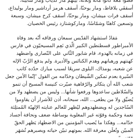
أسقفَي بلافاط، ومار يوحنّا، أسقف هرمز أرداشير ومار بوليداع،
أسقف فرات ميشان، ومار يوحنّا، أسقف كرخ ميشان، وسبعة
وتسعين كاهنًا وشمّاسًا، وماركوشتازد رئيس الخصيان.
مَفادُ استشهاد القدّيس سمعان ورفاقه أنّه بعد وفاة
الأمبراطور قسطنطين الكبير الّذي نَعِم المسيحيّون في فارس
في زمانه بالهدوء، قام شابور الثّاني على النّصارى واضطهد
كهنتهم ورهبانهم وهدم الكنائس والأديرة. ولم يدفع الرَّبّ الإله
عن شعبه، يومذاك، البلوى سريعًا لسبب مبارك حدّده كاتب
السّيرة بعدم تمكين الشّيطان وخدّامه من القول “إنّما الأمن جعل
شعب الله أن يتكاثر والرّفاهية صيّرت كنيسة المسيح أن تنمو
والسّلاطين ساعدوها ورفعوا شأنها… وليس من يضطهد ولا من
يُضيِّق ولا من يطغى… الله، سبحانه، أذن للأشرار أن يقاوموا
السّاجدين له ويضطهدوهم ليُظهر للعالم عنايته الإلهيّة المُمتلِئة
نعمة وحكمة وقوّته غير المغلوبة بوساطة ضعف ونحافة أجساد
خدّامه… وهكذا ما يُصيب المؤمنين من الاضطهاد يَظهر الحقّ
المبيّن وتُعلَن معرفة الله. بموتهم تبيّن حياته وبصبرهم تُشهَر
قوّته…”