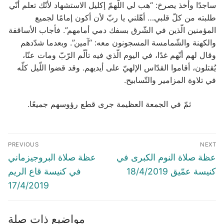
ساجدًا وأخذ يصرخ: “هب لي اللّهمّ إكليل الاستشهاد لأنّك تعلم أنّي
طلبته من كلّ قلبي… أهّلني يا ربّ لأن أكون إمامًا لجميع
المؤمنين الّذين في الشّرق بسفك دمي أمامهم”. فأجاب الأساقفة
والكهنة والشّمامسة المسجونون معه: “آمين”. وبعدما شدّدهم
وقال لهم أنّهم غدًا، في اليوم الّذي فيه تألّم الرّبّ ومات عنّا،
يُقتلون، أقاموا القدّاس الإلهيّ على أيديهم. وقد قضوا اللّيل كلّه
في تلاوة المزامير والتّسابيح.
ثمّ في الجمعة العظيمة جرى قطع رؤوسهم جميعًا.
Post
PREVIOUS
NEXT
navigation
Previous
Next
عظة صلاة النوم الكبرى في
عظة صلاة البروجيزماني
post:
post:
كنيسة عمّيق 18/4/2019
في كنيسة قاع الريم
17/4/2019
مواضيع ذات صلة