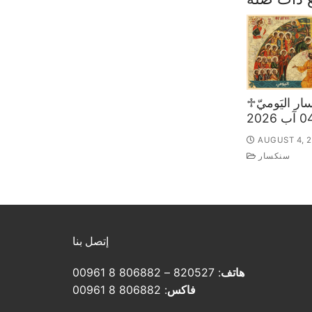
♱السّنكسار اليَوميّ
AUGUST 4, 
سنكسار
إتصل بنا
هاتف
: 820527 – 806882 8 00961
فاكس
: 806882 8 00961