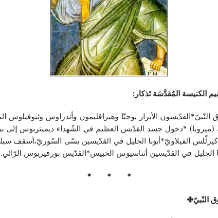
م الكنيسة المُقدَّسَة تَذكار:
 النّبيّ*القدّيسون الأبرار يوحنّا وهيراقليمون وأندراوس وثيوفيلوس ال
 (ميروبا) *دخول جسد القدّيس العظيم في الشّهداء ديميتريوس إلى 
 كيرلّلس الفيلاويّ*أبونا الجليل في القدّيسين يسّى السّوريّ،أسقف سيل
نا الجليل في القدّيسين أثناسيوس الحبيس*القدّيس بورفيريوس الرّائي.
* * *
 النّبيّ✤