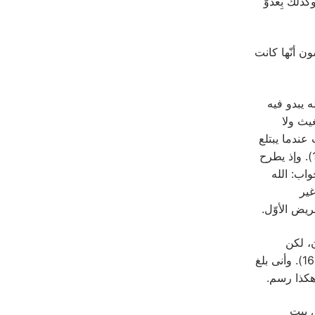
كذلك بِعدوّ
ن أنّها كانت
ه يبدو فيه
غيث ولا
 ولِمَ تصمت عندما ‏يبتلع
الشّرّير من هو أبرّ منه، وتعامل البشر كسمك البحر، كزحّافات لا قائد لها؟” (13:1- 14). وإذ يطرح
ه ويُراقِب (1:2‏). ويأتيه الجَواب: الله
 غير
ن، لكن
أفعالهم ترتدّ عليهم، وكما فعلوا يفعلون بهم (7:2- ‏8) وعوض المجد يشبعون هوانًا (16:2). وأنى بلغ
س بيت