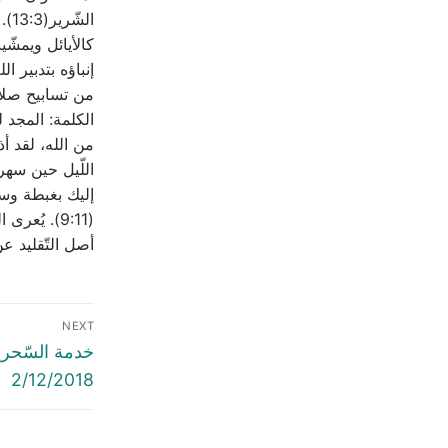
الش
إنباؤه بتدبير 
من تسابيح صلاة 
من الله، لقد أ
اللّيل حين سهر
إليك بغبطة وسرو
أصل التّقليد عن الثّور 
NEXT
2/12/2018