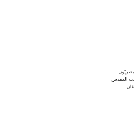
مصريّون
بيت المقدس
قان