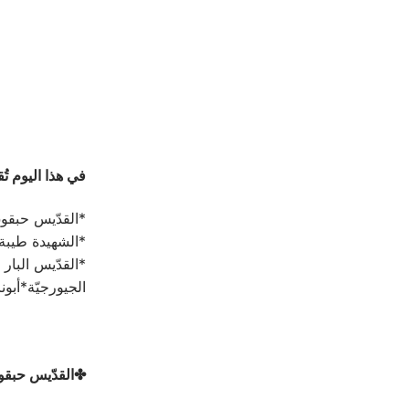
في هذا اليوم تُقي
*القدّيس حبقوق
*الشهيدة طيبة
*القدّيس البار
الجيورجيّة*أبو
✤القدّيس حبقوق