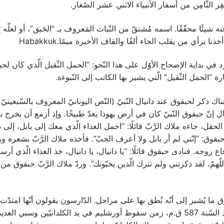
ر الثّامِن من أسفار الأنبياء الاثني عشر الصّغار.
 شيئًا محقّقًا. اسمه مُشتقّ من النّبات المَعروف بـ “الحَبق”، أو لعلّه يَ
خذنا برأي من يقلب الحاء ألفًا والقاف الأخيرة ميمًا.Habakkuk
ي بداية الإصحاح الأوّل على هذا النّحو: “الحمل الثّقيل الّذي كان لحبق
ة “الحمل الثّقيل” الّتي يشير بها الكاتب إلى النّبوءة.
 إنّ حبقوق النّبيّ كان في أرض يهوذا يعدّ طبيخًا. وإذ أزمع أن يخرج ب
لحقل، جاءه ملاك الرَّبّ قائلًا: “احمل الغداء الّذي معك إلى ‏بابل، إلى
 حبقوق: “إنّني لم أر بابل ولا أعرف الجبّ”. فأخذه ملاك الرَّبّ بشعره 
ع روحه. فنادى حبقوق قائلًا: “يا دانيال، يا دانيال، خذ الغذاء الّذي أرسل
للّهمّ، لقد ذكرتني ولم تترك الّذين يحبّونك”. وردّ ملاك الرَّبّ حبقوق م
ما يُشير إلى أنّه نُطق بها على مراحل. الدّارسون يقولون أنّها امتدّت
610 إلى ما بعد السّنة 587 ‏ق.م، زمن سقوط أورشليم في يد الكلدانيّين وسبي ال