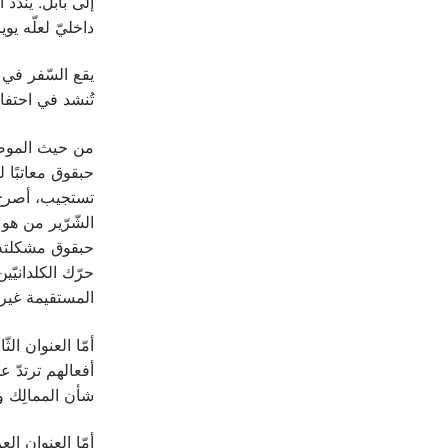
إلى بابل. ‏يندّ
داخليّ لعلّه يوياقيم، ملك
‏يقع السّفر في
تُنشد في احتفا
من حيث الموضوعا
حبقوق معاتبًا ل
المستقيمة غير أمينة. أمّا 
أمّا العنوان ال
شأن الممالِك والشّعوب ف
أمّا العنوان ا