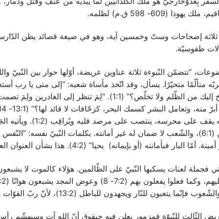
د السّفر بِعَدوّخارجيّ هو ملك الكلدانيّين لما يبديه من عنف وقتل ودمار، و
 يهوذا (609- 598 ق.م) لظلمه.
 ثلاثة إصحاحات وستّ وخمسين آية، وهو في صيغة قصائد يظن الدّارسو
لات طقوسيّة. ‏
ت، “تتضمّن النّبوءة ثلاثة عناوين عريضة، أوّلها حوار بين النّبيّ والل
ربّه متألّمًا متحيّرًا. يسأل، وقد اتّخذ مأساة شعبه: “إلى متى يا رب أست
تستجيب، أصرخ إليك من الظّلم ولا تخلّص؟” (1:1). “لِمَ تنظر إلى الغادرين
حبقوق مشكلته يقف على محرسه، ينتصب على مرصد قلب
حرّك الكلدانيّين (6:1)، والشّعب لا ضمان له غير أمانته. بكلمات النّبيّ نفسه: “النّفس
البار فبأمانته (أو بإيمانه) يحيا” (4:2). ‏هذا بشأن العنوان العريض الأوّل.
ثّاني فجملة لعنات يسكبها النّبيّ على الظّالمين. هؤلاء كالموت لا يشبعو
إنّما يتعبون للنّار ويجهدون للباطل (13:2)‏، لأنّ ربّ القوّات هكذا رسم.
لعريض الثّالث للنّبوّة فمزمور يعلن فيه حبقوق أنّ الله آت وسيهشّم رأ