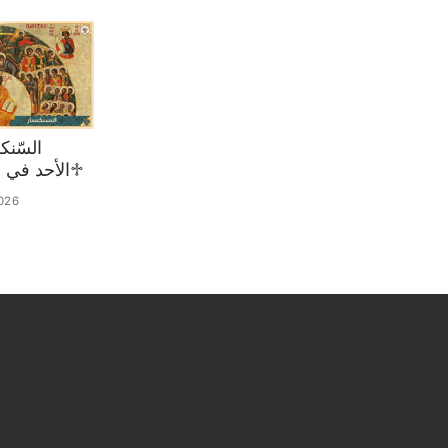
♱الأحد في 02 آب 2026
026