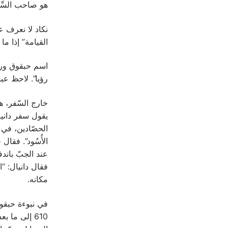
‏هو صاحب السِّفِ
نكاد لا نعرف عنه
القيامة” إذا ما أ
اسم حبقوق ورد ف
رؤيا”. لاحظ عبار
يقول سفر دانيال
الحصّادين، في ا
الأُسُود”. فقال
عند الجبّ باندفا
فقال دانيال: “ا
مكانه.
في نبوءة حبقوق 