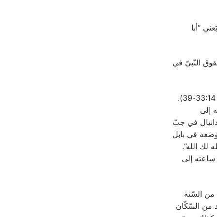
عني “أبا
وق النّبيّ في
خارج السّفر، هناك ذكر لحبقوق عند دانيال النّبيّ (النّص اليونانيّ المعروف بالسّبعينيّ 33:14-39‏).
ه إلى
 دانيال في جبّ
ووضعه في بابل
ه لك الله”.
ن ساعته إلى
 من السّنة
عديد من السّكّان