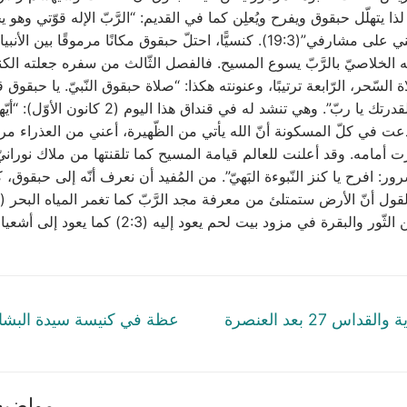
ّرير(13:3). لذا يتهلّل حبقوق ويفرح ويُعلِن كما في القديم: “الرَّبّ الإله قوّتي و
كالأيائل ويمشّيني على مشارفي”(19:3). كنسيًّا، احتلّ حبقوق مكانًا مرموقًا بي
الله الخلاصيّ بالرَّبّ يسوع المسيح. فالفصل الثّالث من سفره جعلته ال
السّحر، الرّابعة ترتيبًا، وعنونته هكذا: “صلاة حبقوق النّبيّ. يا حبقوق
الكلمة: المجد لقدرتك يا ربّ”. وهي تنشد له في قنداق هذا الي
ذعت في كلّ المسكونة أنّ الله يأتي من الظّهيرة، أعني من العذراء 
ت أمامه. وقد أعلنت للعالم قيامة المسيح كما تلقنتها من ملاك نوراني
ر: افرح يا كنز النّبوءة البَهيّ”. ‏من المُفيد أن نعرف أنّه إلى حبقوق، 
والبقرة في مزود بيت لحم يعود إليه (2:3‏) كما يعود إلى أشعياء (3:1)‏.
tion
Next
خدمة السّحرية والقداس 27 بعد العنصرة
عظة في كنيسة سيدة البشار
post:
مواضيع