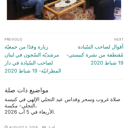
Post
PREVIOUS
NEXT
navigation
Previous
Next
أقوال لصاحب السّيادة
زيارة وفدًا من جمعيّة
post:
post:
مُقتطفة من نشرة كنيستي-
مرشديّة السّجون في لبنان
19 شباط 2020
لصاحب السّيادة في دار
المطرانيّة- 19 شباط 2020
مواضيع ذات صلة
صلاة غروب وسحر وقداس عيد التجلي الإلهي في كنيسة
التجلي- مكسة،
الأربعاء في 5 آب 2026.
أخبار
AUGUST 5, 2026