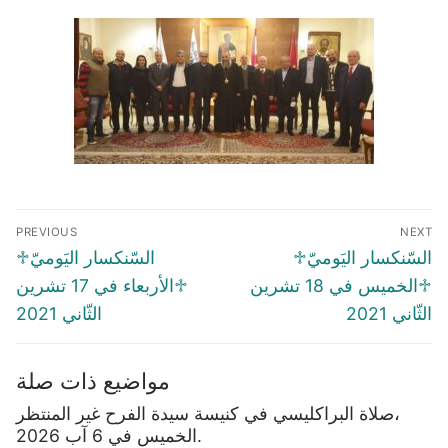
Post
PREVIOUS
NEXT
navigation
Previous
Next
♱السّنكسار اليَوميّ
♱السّنكسار اليَوميّ
post:
post:
♱الخميس في 18 تشرين
♱الأربعاء في 17 تشرين
الثّاني 2021
الثّاني 2021
مواضيع ذات صلة
صلاة البراكليسي في كنيسة سيدة الفرح غير المنتظر،
الخميس في 6 آب 2026.