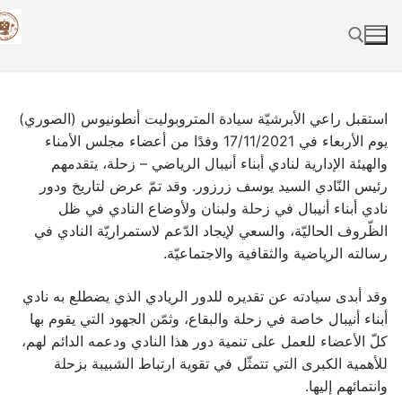
Skip
to
content
Search for:
استقبل راعي الأبرشيّة سيادة المتروبوليت أنطونيوس (الصوري)
يوم الأربعاء في 17/11/2021 وفدًا من أعضاء مجلس الأمناء
والهيئة الإدارية لنادي أبناء أنيبال الرياضي – زحلة، يتقدمهم
رئيس النّادي السيد يوسف زرزور. وقد تمّ عرض لتاريخ ودور
نادي أبناء أنيبال في زحلة ولبنان ولأوضاع النادي في ظل
الظّروف الحاليّة، والسعي لإيجاد الدّعم لاستمراريّة النادي في
رسالته الرياضية والثقافية والاجتماعيّة.
وقد أبدى سيادته عن تقديره للدور الريادي الذي يضطلع به نادي
أبناء أنيبال خاصة في زحلة والبقاع، وثمّن الجهود التي يقوم بها
كلّ الأعضاء للعمل على تنمية دور هذا النادي ودعمه الدائم لهم،
للأهمية الكبرى التي تتمثّل في تقوية ارتباط الشبيبة بزحلة
وانتمائهم إليها.