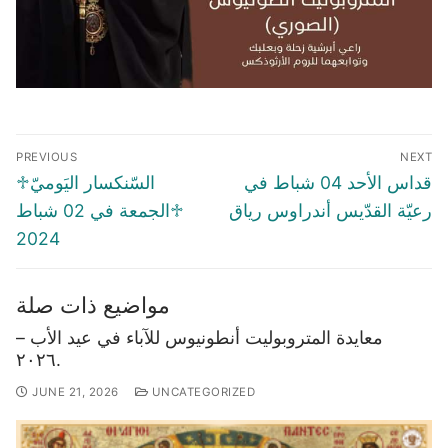
Post
PREVIOUS
NEXT
navigation
Previous
Next
قداس الأحد 04 شباط في
♱السّنكسار اليَوميّ
post:
post:
رعيّة القدّيس أندراوس رياق
♱الجمعة في 02 شباط
2024
مواضيع ذات صلة
معايدة المتروبوليت أنطونيوس للآباء في عيد الأب –
٢٠٢٦.
JUNE 21, 2026
UNCATEGORIZED