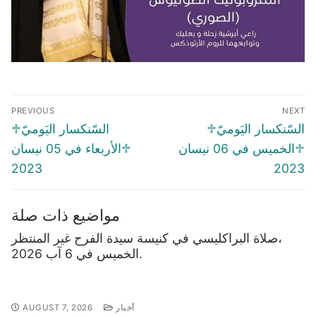
Post
PREVIOUS
NEXT
navigation
Previous
Next
♱السّنكسار اليَوميّ
♱السّنكسار اليَوميّ
post:
post:
♱الخميس في 06 نيسان
♱الأربعاء في 05 نيسان
2023
2023
مواضيع ذات صلة
صلاة البراكليسي في كنيسة سيدة الفرح غير المنتظر،
الخميس في 6 آب 2026.
أخبار
AUGUST 7, 2026