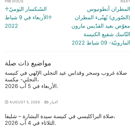
PREVIOUS
NEXT
navigation
Previous
Next
المطران أنطونيوس
♱السّنكسار اليَوميّ
post:
post:
(الصّوري) يُهنّىء المطران
♱الأربعاء في 9 شباط
معوّض بعيد القدّيس مارون
2022
النّاسك شفيع الكنيسة
المارونيّة- 09 شباط 2022
مواضيع ذات صلة
صلاة غروب وسحر وقداس عيد التجلي الإلهي في كنيسة
التجلي- مكسة،
الأربعاء في 5 آب 2026.
أخبار
AUGUST 5, 2026
صلاة البراكليسي في كنيسة سيدة البشارة – شليفا،
الثلاثاء في 4 آب 2026.