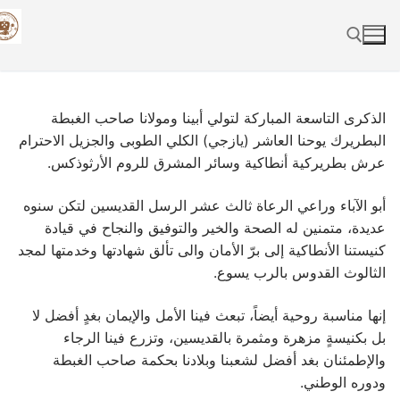
Skip
to
content
Search for:
الذكرى التاسعة المباركة لتولي أبينا ومولانا صاحب الغبطة
البطريرك يوحنا العاشر (يازجي) الكلي الطوبى والجزيل الاحترام
عرش بطريركية أنطاكية وسائر المشرق للروم الأرثوذكس.
أبو الآباء وراعي الرعاة ثالث عشر الرسل القديسين لتكن سنوه
عديدة، متمنين له الصحة والخير والتوفيق والنجاح في قيادة
كنيستنا الأنطاكية إلى برّ الأمان والى تألق شهادتها وخدمتها لمجد
الثالوث القدوس بالرب يسوع.
إنها مناسبة روحية أيضاً، تبعث فينا الأمل والإيمان بغدٍ أفضل لا
بل بكنيسةٍ مزهرة ومثمرة بالقديسين، وتزرع فينا الرجاء
والإطمئنان بغد أفضل لشعبنا وبلادنا بحكمة صاحب الغبطة
ودوره الوطني.