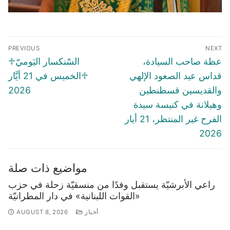
Post
PREVIOUS
NEXT
navigation
Previous
Next
عظة صاحب السيادة،
♱السّنكسار اليَوميّ
post:
post:
قداس عيد الصعود الإلهي
♱الخميس في 21 أيَّار
والقديسين قسطنطين
2026
وهيلانة في كنيسة سيدة
الفرح غير المنتظر، 21 أيار
2026
مواضيع ذات صلة
راعي الأبرشيّة يستقبل وفدًا من منسقيّة زحلة في حزب
«القوات اللبنانية» في دار المطرانيّة
أخبار
AUGUST 8, 2026