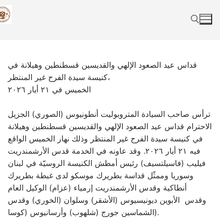
Skip
to
content
Search for:
قداس عيد الصعود الإلهي والقديسين قسطنطين وهيلانة في
كنيسة سيدة الفرح غير المنتظر،
الخميس في ٢١ أيار ٢٠٢٦
ترأس صاحب السيادة المتروبوليت أنطونيوس (الصوري) الجزيل
الاحترام قداس عيد الصعود الإلهي والقديسين قسطنطين وهيلانة
في كنيسة سيدة الفرح غير المنتظر وذلك نهار الخميس الواقع
فيه ٢١ أيار ٢٠٢٦. وقد عاونه في الخدمة قدس الأرشمندريت
فيليب (فاسيلتسيف) رئيس أمطش الكنيسة الروسيّة في لبنان
وسوريا وممثّل قداسة بطريرك موسكو لدى غبطة بطريرك
أنطاكية وقدس الأرشمندريت إرمياء (عزام) الوكيل العام
وقدس الأبوين ديونيسيوس (الأشقر) وسلوان (الخوري) وقدس
الشماسين جورج (شلهوب) وأرسانيوس (كوسا).