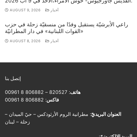
القديس جاورجيوس- حوش الأمراء،الأحد في 9 آب 2026.
أخبار
AUGUST 9, 2026
راعي الأبرشيّة يستقبل وفدًا من منسقيّة زحلة في حزب
«القوات اللبنانية» في دار المطرانيّة
أخبار
AUGUST 8, 2026
إتصل بنا
هاتف
: 820527 – 806882 8 00961
فاكس
: 806882 8 00961
العنوان البريديّ
: مطرانية الروم الأرثوذكس – حيّ الميدان –
زحلة – لبنان
البريد الإلكترونيّ
: