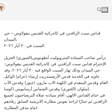
Skip
to
content
Search for:
قداس سبت الراقدين في كاتدرائية القديس نيقولاوس – حي
الميدان،
السبت في ٣٠ أيار ٢٠٢٦.
ترأس صاحب السيادة المتروبوليت أنطونيوس(الصوري) الجزيل
الإحترام قداس سبت الراقدين في كاتدرائية القديس نيقولاوس-
حي الميدان وذلك نهار السبت الواقع فيه ٣٠ أيار ٢٠٢٦. وقد
عاونه في الخدمة قدس الأرشمندريت إرمياء (عزام) الوكيل
العام وقدس المتقدم في الكهنة الاب مارون (جبور) وقدس الأب
سلوان (الخوري) وقدس الشماس أرسانيوس (كوسا).
في ختام القداس الالهي، أقام سيادته صلاة التريصاجيون لجميع
الراقدين ثم جنازًا لراحة نفوس مطارنة الابرشية السابق رقادهم
امام مدفن المطارنة.