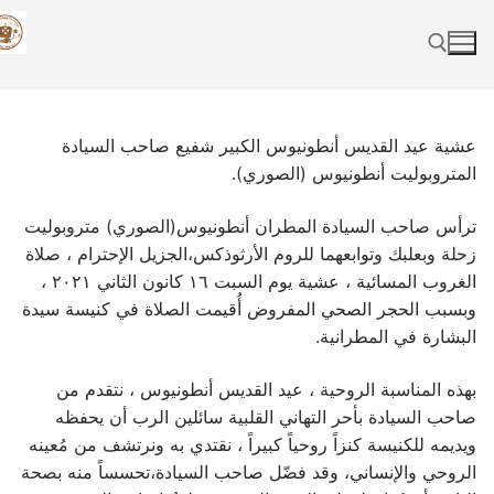
Skip
to
content
Search for:
عشية عيد القديس أنطونيوس الكبير شفيع صاحب السيادة
المتروبوليت أنطونيوس (الصوري).
ترأس صاحب السيادة المطران أنطونيوس(الصوري) متروبوليت
زحلة وبعلبك وتوابعهما للروم الأرثوذكس،الجزيل الإحترام ، صلاة
الغروب المسائية ، عشية يوم السبت ١٦ كانون الثاني ٢٠٢١ ،
وبسبب الحجر الصحي المفروض أُقيمت الصلاة في كنيسة سيدة
البشارة في المطرانية.
بهذه المناسبة الروحية ، عيد القديس أنطونيوس ، نتقدم من
صاحب السيادة بأحر التهاني القلبية سائلين الرب أن يحفظه
ويديمه للكنيسة كنزاً روحياً كبيراً ، نقتدي به ونرتشف من مُعينه
الروحي والإنساني، وقد فضّل صاحب السيادة،تحسساً منه بصحة