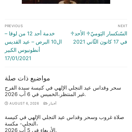
Post
PREVIOUS
NEXT
navigation
Previous
Next
♱السّنكسار اليَوميّ♱ الأحد
خدمة أحد 12 من لوقا –
post:
post:
في 17 كانون الثّاني 2021
ال10 البرص – عيد القديس
أنطونيوس الكبير
17/01/2021
مواضيع ذات صلة
سحر وقداس عيد التجلي الإلهي في كنيسة سيدة الفرح
غير المنتظر،الخميس في 6 آب 2026.
أخبار
AUGUST 6, 2026
صلاة غروب وسحر وقداس عيد التجلي الإلهي في كنيسة
التجلي- مكسة،
الأربعاء في 5 آب 2026.