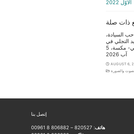
post:
الأوّل 2022
 ذات صلة
ب السيادة،
 التجلي في
كنيسة التجلي- مكسة، 5
آب 2026
AUGUST 6, 
لصوت والصورة
إتصل بنا
هاتف
: 820527 – 806882 8 00961