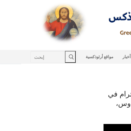
Skip
to
content
Search
أخبار
مواقع أرثوذكسية
for:
رام في
اوس،