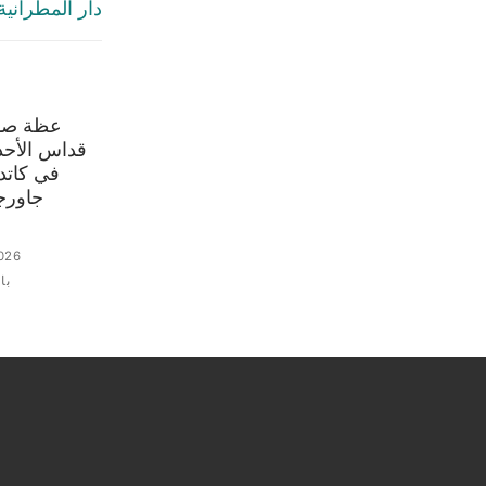
دار المطرانية زحلة- 25 كا
عظة صاح
في كاتدر
جاورجي
026
با