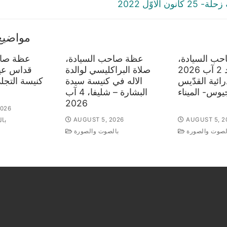
post:
نون الأوّل 2022
مواضيع
ب السيادة،
عظة صاحب السيادة،
عظة صاح
قداس الأحد 2 آب 2026
صلاة البراكليسي لوالدة
قداس عيد
ائية القدّيس
الاله في كنيسة سيدة
وس- الميناء
البشارة – شليفا، 4 آب
2026
2026
AUGUST 5, 2026
AUGUST 5, 2
با
لصوت والصورة
بالصوت والصورة