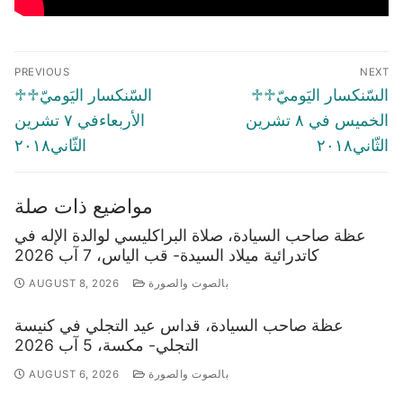
Post
PREVIOUS
NEXT
navigation
Previous
Next
♱السّنكسار اليَوميّ♱
♱السّنكسار اليَوميّ♱
post:
post:
الخميس في ٨ تشرين
الأربعاءفي ٧ تشرين
الثّاني٢٠١٨
الثّاني٢٠١٨
مواضيع ذات صلة
عظة صاحب السيادة، صلاة البراكليسي لوالدة الإله في
كاتدرائية ميلاد السيدة- قب الياس، 7 آب 2026
بالصوت والصورة
AUGUST 8, 2026
عظة صاحب السيادة، قداس عيد التجلي في كنيسة
التجلي- مكسة، 5 آب 2026
بالصوت والصورة
AUGUST 6, 2026