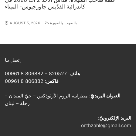
كاتدرائية القدّيس جاورجيوس- الميناء
بالصوت والصورة
AUGUST 5, 2026
إتصل بنا
هاتف
: 820527 – 806882 8 00961
فاكس
: 806882 8 00961
العنوان البريديّ
: مطرانية الروم الأرثوذكس – حيّ الميدان –
زحلة – لبنان
البريد الإلكترونيّ
:
orthzahle@gmail.com